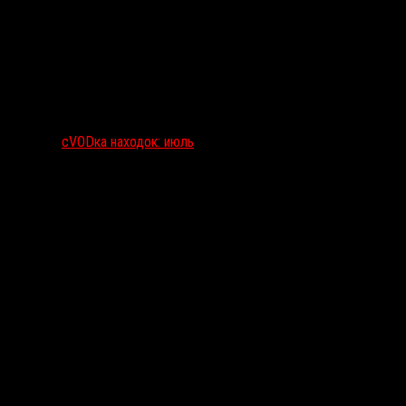
сVODка находок: июль