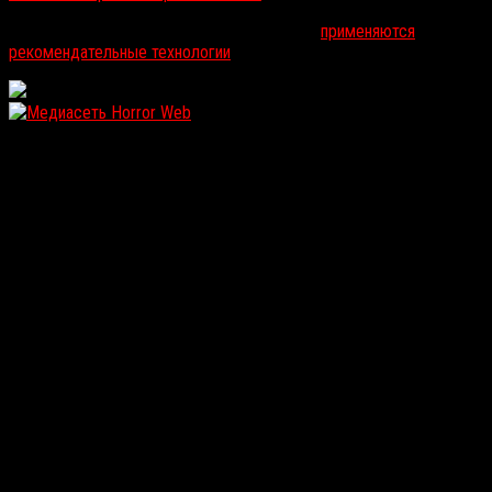
На информационном ресурсе russorosso.ru
применяются
рекомендательные технологии
.
WordPress: 12.12MB | MySQL:105 | 1,035sec