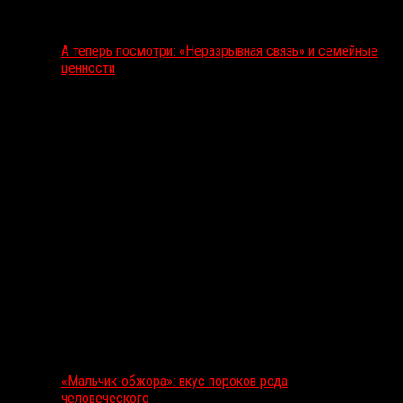
А теперь посмотри: «Неразрывная связь» и семейные
ценности
«Мальчик-обжора»: вкус пороков рода
человеческого