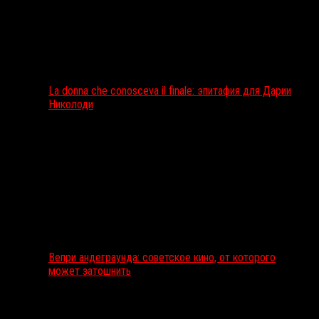
La donna che conosceva il finale: эпитафия для Дарии
Николоди
Вепри андеграунда: советское кино, от которого
может затошнить