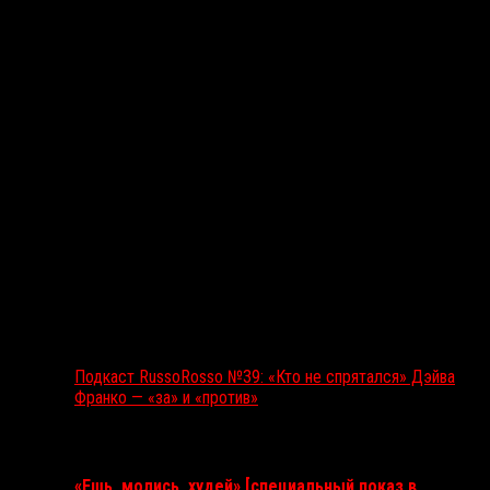
Подкаст RussoRosso №39: «Кто не спрятался» Дэйва
Франко — «за» и «против»
Ближайшие события
«Ешь, молись, худей» [специальный показ в