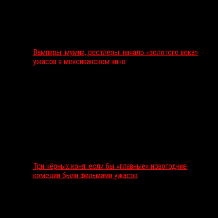
Вампиры, мумии, рестлеры: начало «золотого века»
ужасов в мексиканском кино
Три чёрных коня: если бы «главные» новогодние
комедии были фильмами ужасов