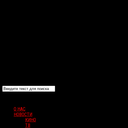
О НАС
НОВОСТИ
КИНО
ТВ