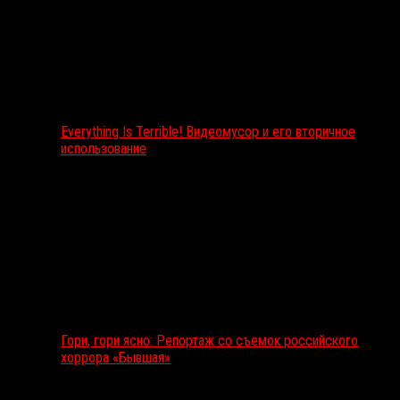
Everything Is Terrible! Видеомусор и его вторичное
использование
Гори, гори ясно: Репортаж со съемок российского
хоррора «Бывшая»
Подкаст RussoRosso