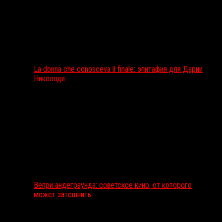
La donna che conosceva il finale: эпитафия для Дарии
Николоди
Вепри андеграунда: советское кино, от которого
может затошнить