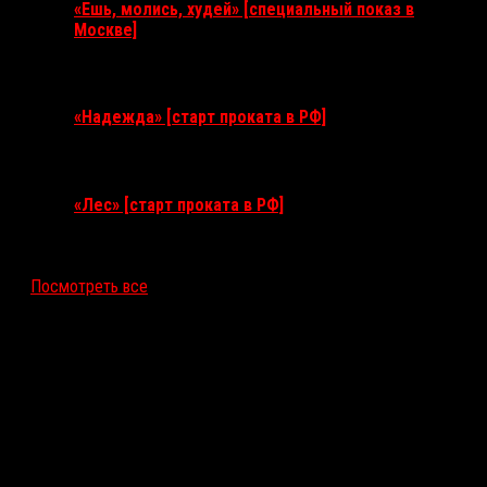
«Ешь, молись, худей» [специальный показ в
Москве]
11 августа 2026
«Надежда» [старт проката в РФ]
10 сентября 2026
«Лес» [старт проката в РФ]
12 ноября 2026
Посмотреть все
Последние рецензии