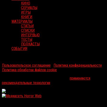
КИНО
СЕРИАЛЫ
ИГРЫ
КНИГИ
МАТЕРИАЛЫ
СТАТЬИ
СПИСКИ
ИНТЕРВЬЮ
ТЕСТЫ
ПОДКАСТЫ
СОБЫТИЯ
RussoRosso © 2026 ООО "ФМП Групп". Все права защищены.
Пользовательское соглашение
|
Политика конфиденциальности
|
Политика обработки файлов cookie
На информационном ресурсе russorosso.ru
применяются
рекомендательные технологии
.
WordPress: 12.05MB | MySQL:106 | 1,187sec