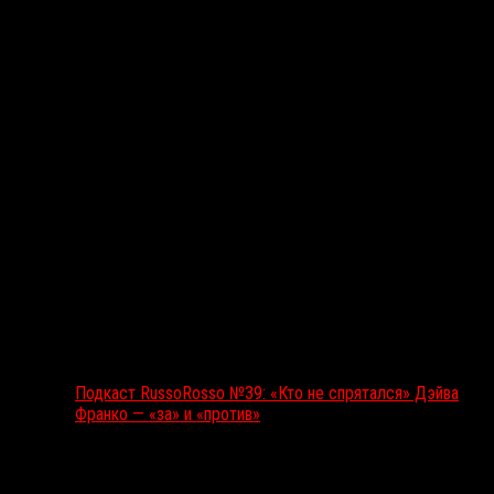
Подкаст RussoRosso
Подкаст RussoRosso №39: «Кто не спрятался» Дэйва
Франко — «за» и «против»
Ближайшие события