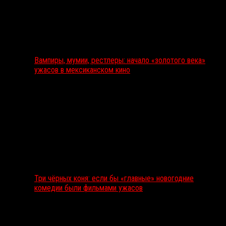
Вампиры, мумии, рестлеры: начало «золотого века»
ужасов в мексиканском кино
Три чёрных коня: если бы «главные» новогодние
комедии были фильмами ужасов