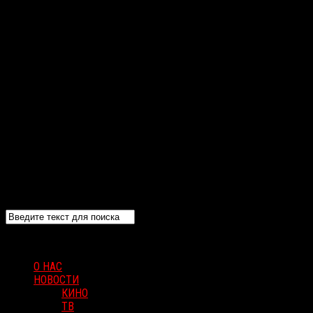
О НАС
НОВОСТИ
КИНО
ТВ