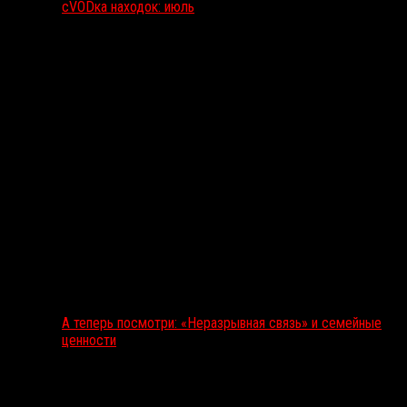
сVODка находок: июль
А теперь посмотри: «Неразрывная связь» и семейные
ценности