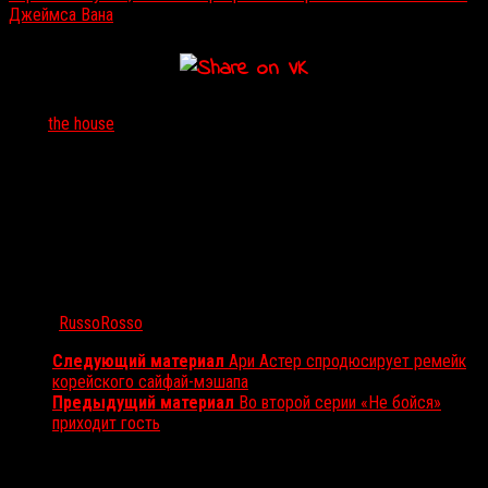
Джеймса Вана
Тэги:
the house
Автор:
RussoRosso
Следующий материал
Ари Астер спродюсирует ремейк
корейского сайфай-мэшапа
Предыдущий материал
Во второй серии «Не бойся»
приходит гость
Вам также может понравиться...