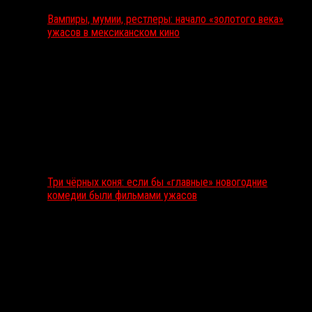
Вампиры, мумии, рестлеры: начало «золотого века»
ужасов в мексиканском кино
Три чёрных коня: если бы «главные» новогодние
комедии были фильмами ужасов