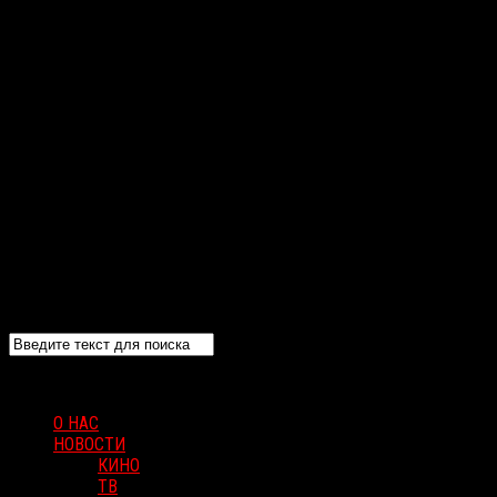
О НАС
НОВОСТИ
КИНО
ТВ