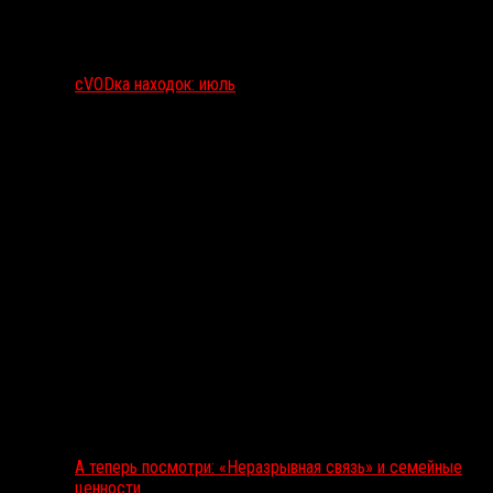
сVODка находок: июль
А теперь посмотри: «Неразрывная связь» и семейные
ценности