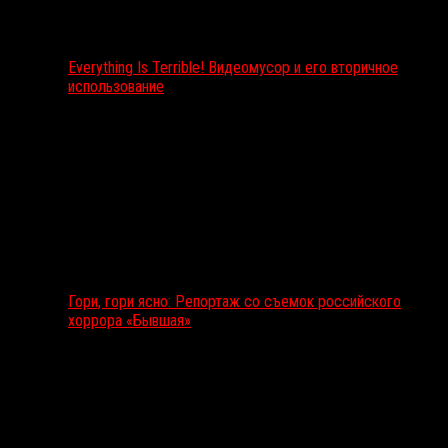
Everything Is Terrible! Видеомусор и его вторичное
использование
Гори, гори ясно: Репортаж со съемок российского
хоррора «Бывшая»
Подкаст RussoRosso