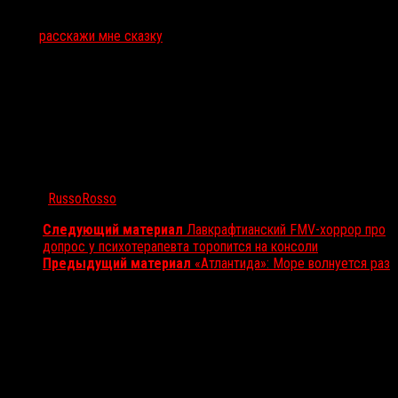
Тэги:
расскажи мне сказку
Автор:
RussoRosso
Следующий материал
Лавкрафтианский FMV-хоррор про
допрос у психотерапевта торопится на консоли
Предыдущий материал
«Атлантида»: Море волнуется раз
Вам также может понравиться...