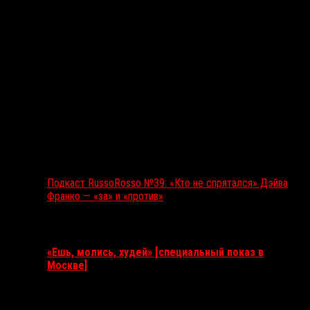
Подкаст RussoRosso №39: «Кто не спрятался» Дэйва
Франко — «за» и «против»
Ближайшие события
«Ешь, молись, худей» [специальный показ в
Москве]
11 августа 2026