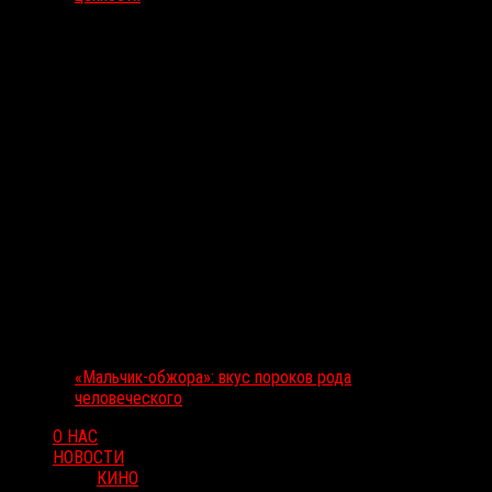
«Мальчик-обжора»: вкус пороков рода
человеческого
О НАС
НОВОСТИ
КИНО