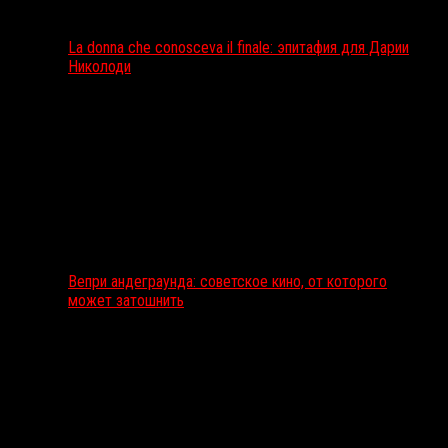
La donna che conosceva il finale: эпитафия для Дарии
Николоди
Вепри андеграунда: советское кино, от которого
может затошнить