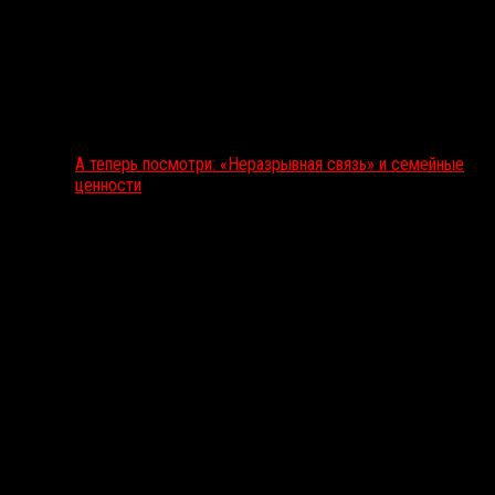
А теперь посмотри: «Неразрывная связь» и семейные
ценности