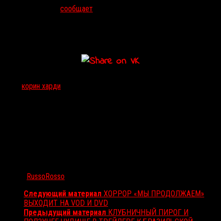
издание Deadline
сообщает
, что в качестве режиссера к проекту
прикреплен
Корин Харди
(
«Из тьмы»
, 2015), который должен
был стать постановщиком нового
«Ворона»
, но в итоге выбыл из
съемочной команды.
Тэги:
корин харди
Автор:
RussoRosso
Следующий материал
ХОРРОР «МЫ ПРОДОЛЖАЕМ»
ВЫХОДИТ НА VOD И DVD
Предыдущий материал
КЛУБНИЧНЫЙ ПИРОГ И