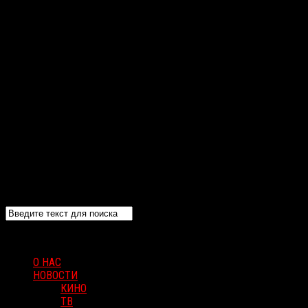
О НАС
НОВОСТИ
КИНО
ТВ