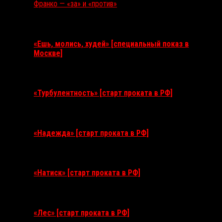
Франко — «за» и «против»
Ближайшие события
«Ешь, молись, худей» [специальный показ в
Москве]
11 августа 2026
«Турбулентность» [старт проката в РФ]
3 сентября 2026
«Надежда» [старт проката в РФ]
10 сентября 2026
«Натиск» [старт проката в РФ]
17 сентября 2026
«Лес» [старт проката в РФ]