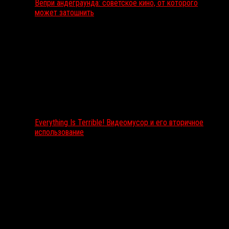
Вепри андеграунда: советское кино, от которого
может затошнить
Everything Is Terrible! Видеомусор и его вторичное
использование