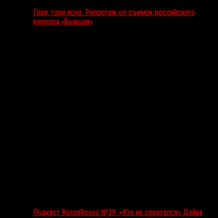
Гори, гори ясно: Репортаж со съемок российского
хоррора «Бывшая»
Подкаст RussoRosso
Подкаст RussoRosso №39: «Кто не спрятался» Дэйва