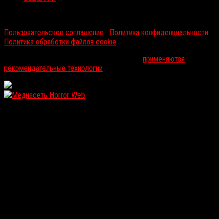
RussoRosso © 2026 ООО "ФМП Групп". Все права защищены.
Пользовательское соглашение
|
Политика конфиденциальности
|
Политика обработки файлов cookie
На информационном ресурсе russorosso.ru
применяются
рекомендательные технологии
.
WordPress: 12.1MB | MySQL:104 | 1,141sec