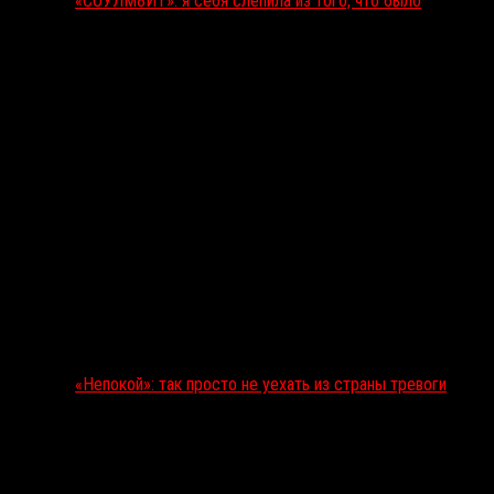
«СОУЛМ8ЙТ»: я себя слепила из того, что было
«Непокой»: так просто не уехать из страны тревоги