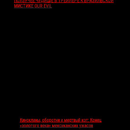
ПОЛЗУЧЕЕ ЧУДИЩЕ В ТРЕЙЛЕРЕ К БРАЗИЛЬСКОЙ
МИСТИКЕ OUR EVIL
Вам также может понравиться...
Выбор редакции
Кинокланы, оборотни и мертвый кот: Конец
«золотого века» мексиканских ужасов