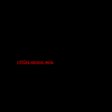
сVODка находок: июль