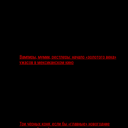
Вампиры, мумии, рестлеры: начало «золотого века»
ужасов в мексиканском кино
Три чёрных коня: если бы «главные» новогодние