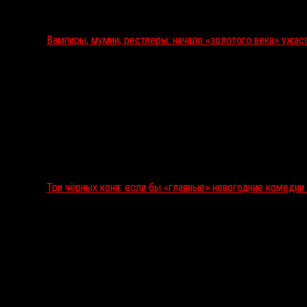
Вампиры, мумии, рестлеры: начало «золотого века» ужас
Три чёрных коня: если бы «главные» новогодние комеди