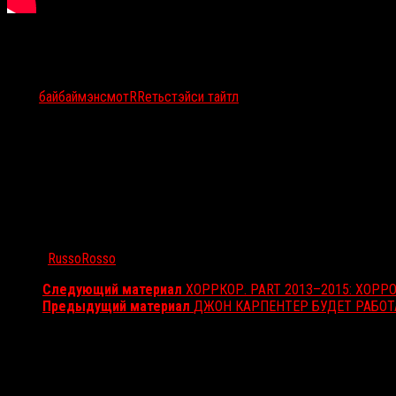
Тэги:
байбаймэн
смотRRеть
стэйси тайтл
Автор:
RussoRosso
Следующий материал
ХОРРКОР. PART 2013–2015: ХОР
Предыдущий материал
ДЖОН КАРПЕНТЕР БУДЕТ РАБО
Вам также может понравиться...