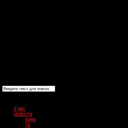
О НАС
НОВОСТИ
КИНО
ТВ