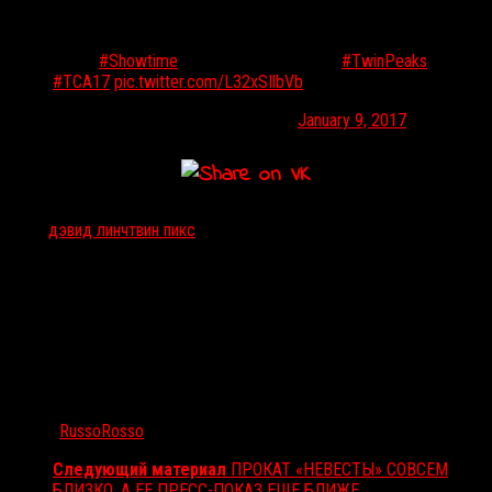
хронометраж третьего сезона составит 18 часов и задействует
большинство актеров из старого состава.
Diane,
#Showtime
is entering the town of
#TwinPeaks
.
#TCA17
pic.twitter.com/L32xSIlbVb
— Twin Peaks (@SHO_TwinPeaks)
January 9, 2017
Тэги:
дэвид линч
твин пикс
Автор:
RussoRosso
Следующий материал
ПРОКАТ «НЕВЕСТЫ» СОВСЕМ
БЛИЗКО, А ЕЕ ПРЕСС-ПОКАЗ ЕЩЕ БЛИЖЕ