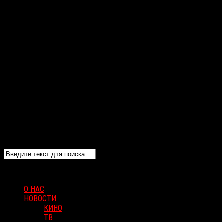
О НАС
НОВОСТИ
КИНО
ТВ