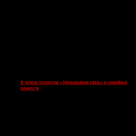
А теперь посмотри: «Неразрывная связь» и семейные
ценности