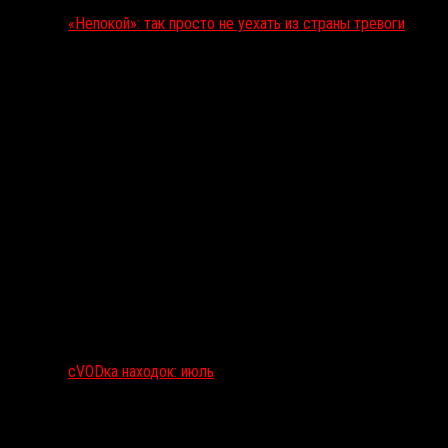
«Непокой»: так просто не уехать из страны тревоги
сVODка находок: июль