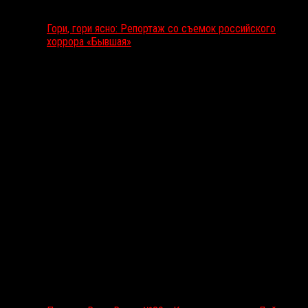
Гори, гори ясно: Репортаж со съемок российского
хоррора «Бывшая»
Подкаст RussoRosso