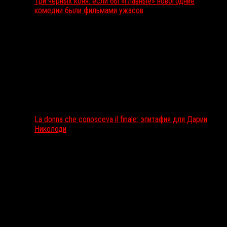
Три чёрных коня: если бы «главные» новогодние
комедии были фильмами ужасов
La donna che conosceva il finale: эпитафия для Дарии
Николоди