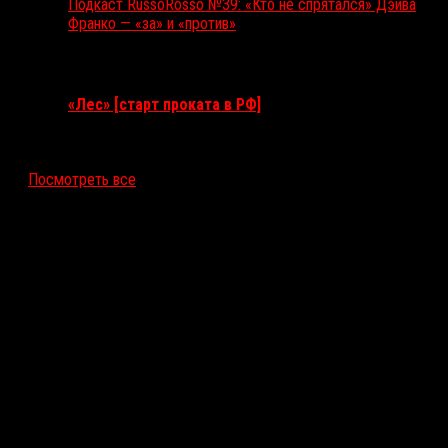
Подкаст RussoRosso №39: «Кто не спрятался» Дэйва
Франко — «за» и «против»
Ближайшие события
«Лес» [старт проката в РФ]
12 ноября 2026
Посмотреть все
Последние рецензии