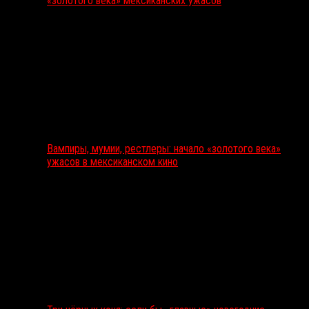
«золотого века» мексиканских ужасов
Вампиры, мумии, рестлеры: начало «золотого века»
ужасов в мексиканском кино