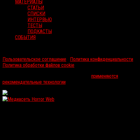
МАТЕРИАЛЫ
СТАТЬИ
СПИСКИ
ИНТЕРВЬЮ
ТЕСТЫ
ПОДКАСТЫ
СОБЫТИЯ
RussoRosso © 2026 ООО "ФМП Групп". Все права защищены.
Пользовательское соглашение
|
Политика конфиденциальности
|
Политика обработки файлов cookie
На информационном ресурсе russorosso.ru
применяются
рекомендательные технологии
.
WordPress: 12.01MB | MySQL:104 | 1,216sec