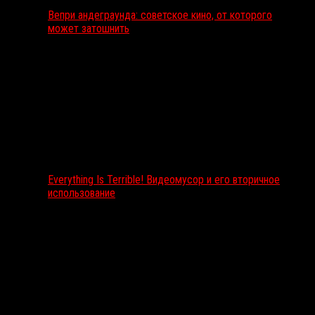
Вепри андеграунда: советское кино, от которого
может затошнить
Everything Is Terrible! Видеомусор и его вторичное
использование