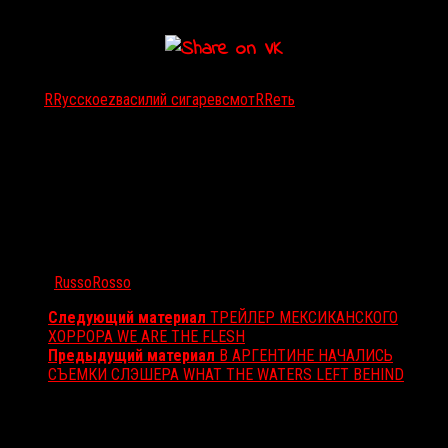
Тэги:
RRусское
z
василий сигарев
смотRRеть
Автор:
RussoRosso
Следующий материал
ТРЕЙЛЕР МЕКСИКАНСКОГО
ХОРРОРА WE ARE THE FLESH
Предыдущий материал
В АРГЕНТИНЕ НАЧАЛИСЬ
СЪЕМКИ СЛЭШЕРА WHAT THE WATERS LEFT BEHIND
Вам также может понравиться...