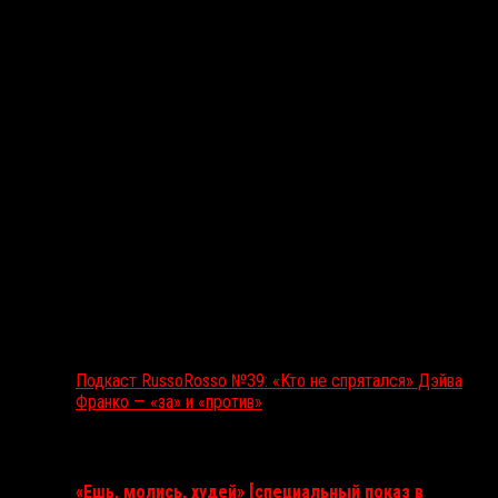
Подкаст RussoRosso №39: «Кто не спрятался» Дэйва
Франко — «за» и «против»
Ближайшие события
«Ешь, молись, худей» [специальный показ в