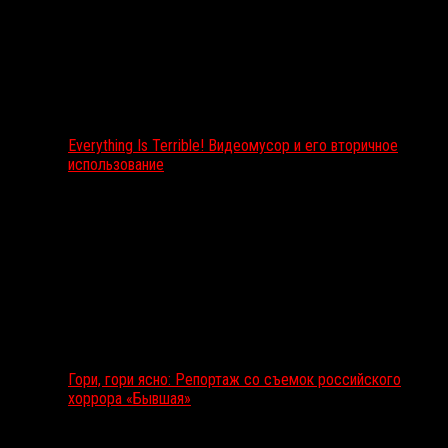
Everything Is Terrible! Видеомусор и его вторичное
использование
Гори, гори ясно: Репортаж со съемок российского
хоррора «Бывшая»
Подкаст RussoRosso