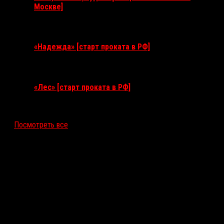
Москве]
11 августа 2026
«Надежда» [старт проката в РФ]
10 сентября 2026
«Лес» [старт проката в РФ]
12 ноября 2026
Посмотреть все
Последние рецензии