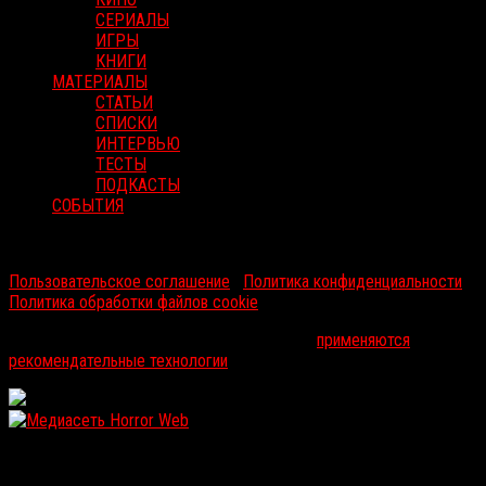
СЕРИАЛЫ
ИГРЫ
КНИГИ
МАТЕРИАЛЫ
СТАТЬИ
СПИСКИ
ИНТЕРВЬЮ
ТЕСТЫ
ПОДКАСТЫ
СОБЫТИЯ
RussoRosso © 2026 ООО "ФМП Групп". Все права защищены.
Пользовательское соглашение
|
Политика конфиденциальности
|
Политика обработки файлов cookie
На информационном ресурсе russorosso.ru
применяются
рекомендательные технологии
.
WordPress: 12.06MB | MySQL:104 | 1,411sec