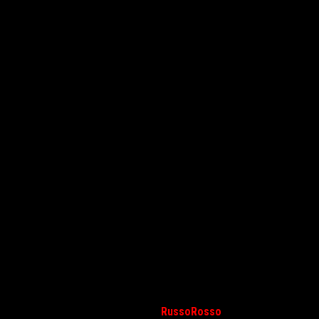
Последней полнометражной работой Сигарева стала сатиричная
«Страна ОЗ»
, снятая в 2015 году.
RussoRosso
нашел