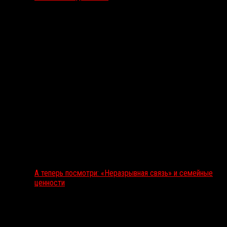
А теперь посмотри: «Неразрывная связь» и семейные
ценности