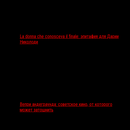
La donna che conosceva il finale: эпитафия для Дарии
Николоди
Вепри андеграунда: советское кино, от которого
может затошнить