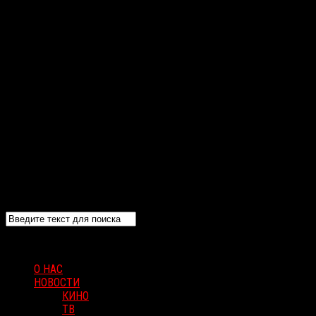
О НАС
НОВОСТИ
КИНО
ТВ