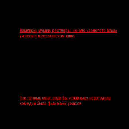
Вампиры, мумии, рестлеры: начало «золотого века»
ужасов в мексиканском кино
Три чёрных коня: если бы «главные» новогодние
комедии были фильмами ужасов