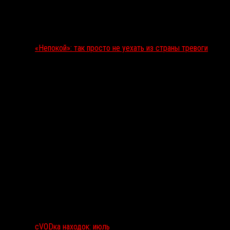
«Непокой»: так просто не уехать из страны тревоги
сVODка находок: июль