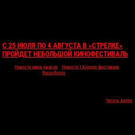
С 25 ИЮЛЯ ПО 4 АВГУСТА В «СТРЕЛКЕ»
ПРОЙДЕТ НЕБОЛЬШОЙ КИНОФЕСТИВАЛЬ
Новости мира ужасов
/
Новости | Хоррор-фестивали
Июл 8, 2016
RussoRosso
Институт «Стрелка» организует фестиваль из десяти
ежевечерних кинопоказов. Программа откроется 25 июля
премьерой «Неонового демона» Николаса Виндинга Рефна,
который Cinema Prestige выпустит в России тремя…
Читать далее