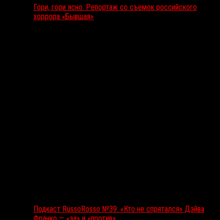
Гори, гори ясно: Репортаж со съемок российского
хоррора «Бывшая»
Подкаст RussoRosso
Подкаст RussoRosso №39: «Кто не спрятался» Дэйва
Франко — «за» и «против»