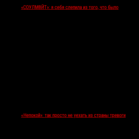
«СОУЛМ8ЙТ»: я себя слепила из того, что было
«Непокой»: так просто не уехать из страны тревоги