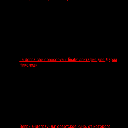
La donna che conosceva il finale: эпитафия для Дарии
Николоди
Вепри андеграунда: советское кино, от которого