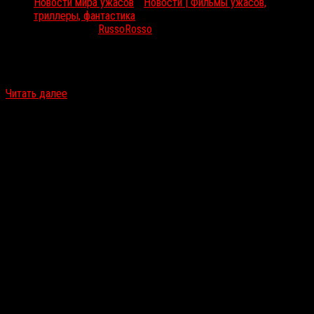
Новости мира ужасов
/
Новости | Фильмы ужасов,
триллеры, фантастика
Июл 8, 2016
RussoRosso
Компания Стивена Спилберга Amblin Partners объединится с
коллегами из Madhouse Entertainment для работы над триллером
The Fall по сценарию австралийского автора Пита Бриджеса. По…
Читать далее