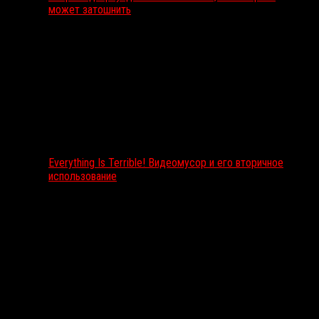
может затошнить
Everything Is Terrible! Видеомусор и его вторичное
использование