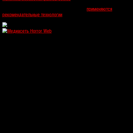
На информационном ресурсе russorosso.ru
применяются
рекомендательные технологии
.
WordPress: 12.09MB | MySQL:101 | 1,107sec