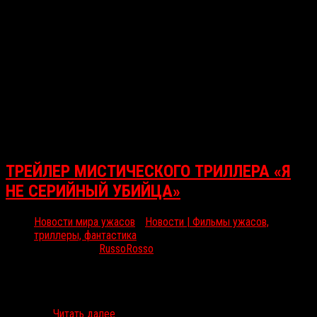
ТРЕЙЛЕР МИСТИЧЕСКОГО ТРИЛЛЕРА «Я
НЕ СЕРИЙНЫЙ УБИЙЦА»
Новости мира ужасов
/
Новости | Фильмы ужасов,
триллеры, фантастика
Июл 8, 2016
RussoRosso
В сети появился трейлер к фильму ирландского режиссера
Билли О’Брайэна «Я не серийный убийца». Работа станет
экранизацией одноименного романа Дэна Уэллса о Джоне
Кливере,…
Читать далее