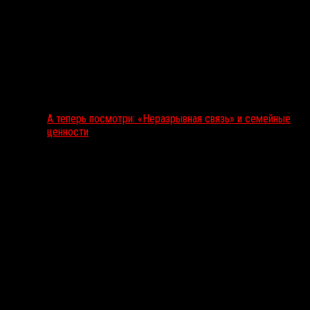
А теперь посмотри: «Неразрывная связь» и семейные
ценности