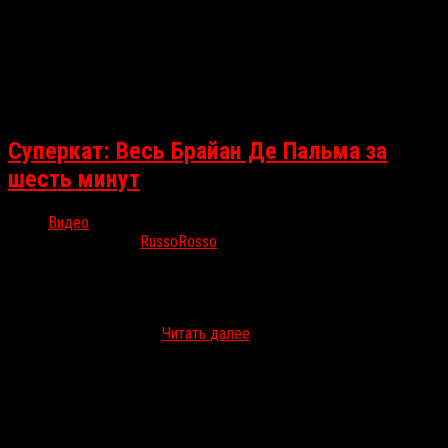
Суперкат: Весь Брайан Де Пальма за
шесть минут
Видео
Июл 7, 2016
RussoRosso
YouTube-канал Premier Clap опубликовал шестиминутный
видеомонтаж за авторством Ромена Десбиена, посвященный
творчеству Брайана Де Пальмы. В этом видео есть все, за что
мы любим режиссера…
Читать далее