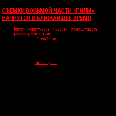
СЪЕМКИ ВОСЬМОЙ ЧАСТИ «ПИЛЫ»
НАЧНУТСЯ В БЛИЖАЙШЕЕ ВРЕМЯ
Новости мира ужасов
/
Новости | Фильмы ужасов,
триллеры, фантастика
Июл 7, 2016
RussoRosso
С момента выхода седьмого фильма франшизы о Конструкторе
прошло уже почти шесть лет. Он позиционировался как
завершение киносериала, однако концовка картины оставляла
пути для развития…
Читать далее