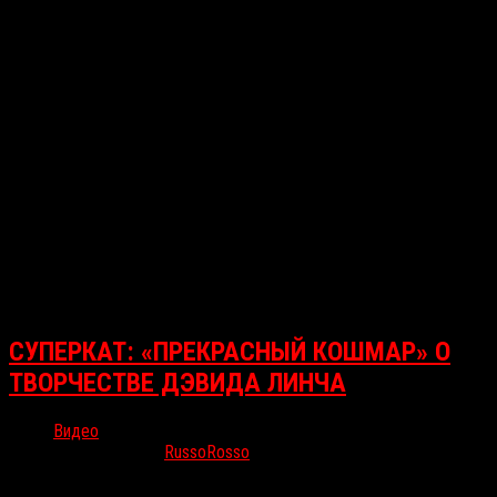
СУПЕРКАТ: «ПРЕКРАСНЫЙ КОШМАР» О
ТВОРЧЕСТВЕ ДЭВИДА ЛИНЧА
Видео
Июл 11, 2016
RussoRosso
Паблик журнала «Сеанс» нашел на просторах интернета