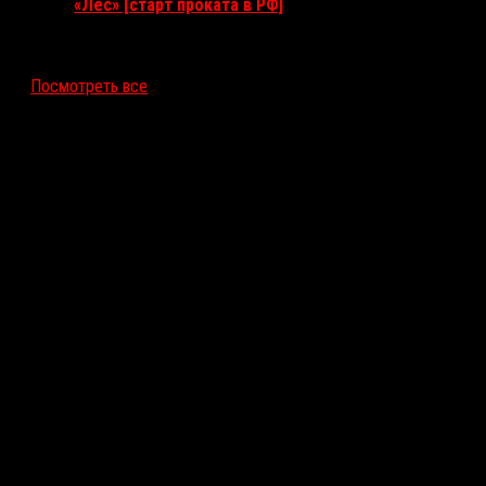
«Лес» [старт проката в РФ]
12 ноября 2026
Посмотреть все
Последние рецензии