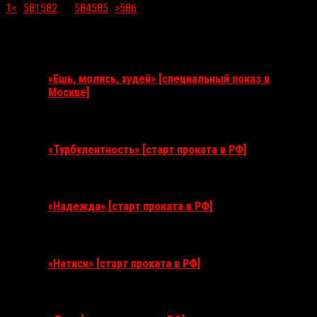
1
<
...
581
582
583
584
585
...
>
586
Ближайшие события
«Ешь, молись, худей» [специальный показ в
Москве]
11 августа 2026
«Турбулентность» [старт проката в РФ]
3 сентября 2026
«Надежда» [старт проката в РФ]
10 сентября 2026
«Натиск» [старт проката в РФ]
17 сентября 2026