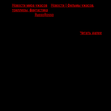
Новости мира ужасов
/
Новости | Фильмы ужасов,
триллеры, фантастика
Июл 8, 2016
RussoRosso
8 сентября в России выходит в прокат хоррор Шона Бирна «Дары
смерти». Два дня назад исполнитель главной роли Итэн
Эмбри опубликовал в своем твиттере постер к…
Читать далее