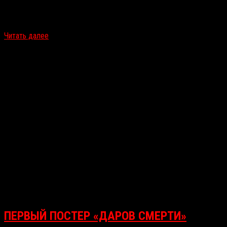
видеоэссе кинематографиста Нельсона Карваджала
«Прекрасный кошмар: Коллективное сновидение Дэвида Линча»
(Beautiful Nightmare: David Lynch’s Collective Dream). Видео…
Читать далее
ПЕРВЫЙ ПОСТЕР «ДАРОВ СМЕРТИ»