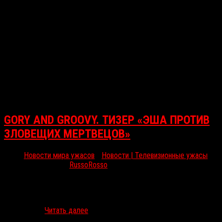
GORY AND GROOVY. ТИЗЕР «ЭША ПРОТИВ
ЗЛОВЕЩИХ МЕРТВЕЦОВ»
Новости мира ужасов
/
Новости | Телевизионные ужасы
Июл 7, 2016
RussoRosso
Вслед за промо-фото канал Starz выпустил полный крови, кишок
и мяса тизер ко второму сезону «Эша против Зловещих
мертвецов». Продолжение сериала полно действия: Эшу
приходится…
Читать далее