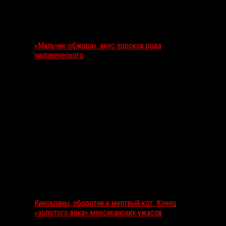
«Мальчик-обжора»: вкус пороков рода
человеческого
Выбор редакции
Кинокланы, оборотни и мертвый кот: Конец
«золотого века» мексиканских ужасов