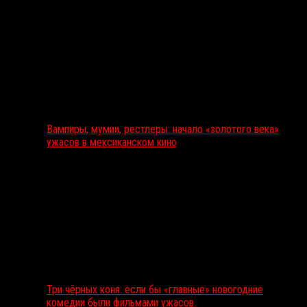
Вампиры, мумии, рестлеры: начало «золотого века»
ужасов в мексиканском кино
Три чёрных коня: если бы «главные» новогодние
комедии были фильмами ужасов