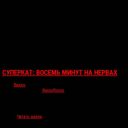
СУПЕРКАТ: ВОСЕМЬ МИНУТ НА НЕРВАХ
Видео
Июл 11, 2016
RussoRosso
Видеоканал Burger Fiction опубликовал 8-минутную компиляцию
джампскейров, которые так любят хоррор-кинематографисты. В
видео собраны сцены из сорока работ разных времен, но далеко
не все…
Читать далее