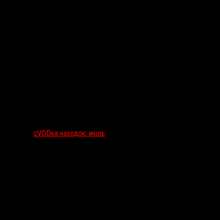
сVODка находок: июль