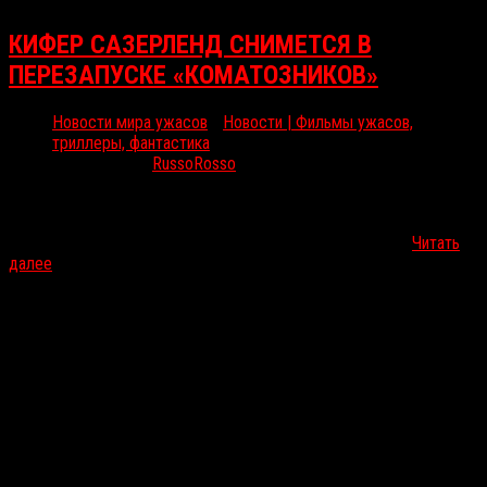
КИФЕР САЗЕРЛЕНД СНИМЕТСЯ В
ПЕРЕЗАПУСКЕ «КОМАТОЗНИКОВ»
Новости мира ужасов
/
Новости | Фильмы ужасов,
триллеры, фантастика
Июл 8, 2016
RussoRosso
Deadline сообщает, что будет снят ремейк культового триллера
«Коматозники», вышедшего в США в 1990 году. В проекте
примет участие Кифер Сазерленд, который снимался и…
Читать
далее