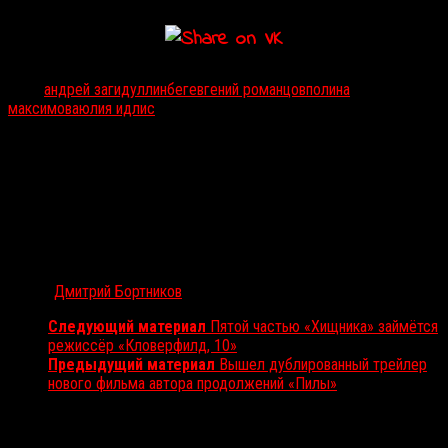
Тэги:
андрей загидуллин
бег
евгений романцов
полина
максимова
юлия идлис
Автор:
Дмитрий Бортников
Следующий материал
Пятой частью «Хищника» займётся
режиссёр «Кловерфилд, 10»
Предыдущий материал
Вышел дублированный трейлер
нового фильма автора продолжений «Пилы»
Вам также может понравиться...