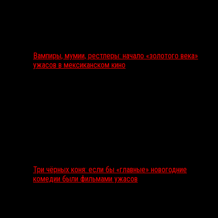
Вампиры, мумии, рестлеры: начало «золотого века»
ужасов в мексиканском кино
Три чёрных коня: если бы «главные» новогодние
комедии были фильмами ужасов