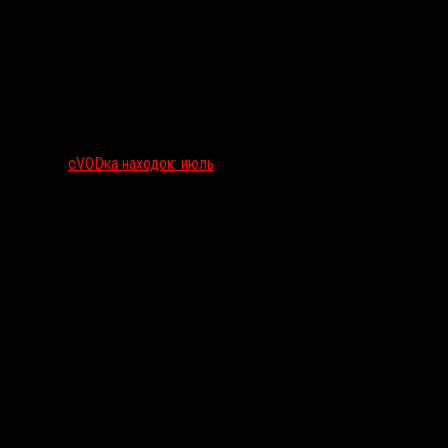
сVODка находок: июль