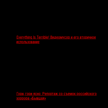
Everything Is Terrible! Видеомусор и его вторичное
использование
Гори, гори ясно: Репортаж со съемок российского
хоррора «Бывшая»
Подкаст RussoRosso