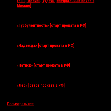
«Ешь, молись, худей» [специальный показ в
Москве]
11 августа 2026
«Турбулентность» [старт проката в РФ]
3 сентября 2026
«Надежда» [старт проката в РФ]
10 сентября 2026
«Натиск» [старт проката в РФ]
17 сентября 2026
«Лес» [старт проката в РФ]
12 ноября 2026
Посмотреть все