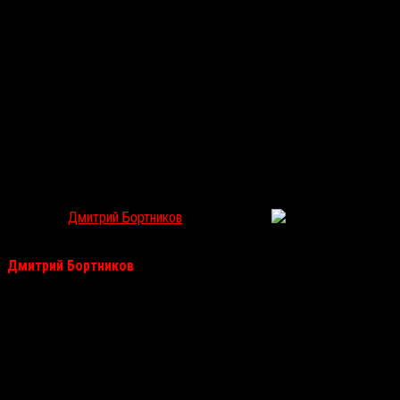
«Бег»: если остановишься, первым придет кто-то
другой
Дмитрий Бортников
Ноя 20, 2020
486
Мистический триллер
«Бег»
выходит в российский прокат.
Дмитрий Бортников
сходил на показ и рассказывает нам,
чего стоит ждать от фильма, где главный герой может
видеть будущее, но только если хорошенько разбежится.