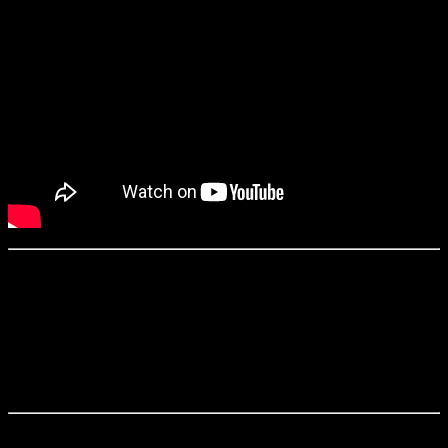
«Бег» (2020)
Режиссер:
Андрей Загидуллин
Сценарий:
Юлия Идлис
Оператор:
Антон Зенкович
Продюсеры:
Артём Виткин, Руслан Сорокин, Григорий
Грановский и др.
Триллер, где спорт главный двигатель процессов по ту сторону