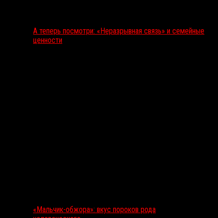
А теперь посмотри: «Неразрывная связь» и семейные
ценности
«Мальчик-обжора»: вкус пороков рода