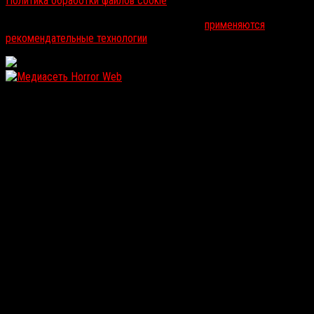
Политика обработки файлов cookie
На информационном ресурсе russorosso.ru
применяются
рекомендательные технологии
.
WordPress: 12.17MB | MySQL:111 | 1,006sec