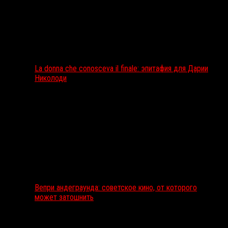
La donna che conosceva il finale: эпитафия для Дарии
Николоди
Вепри андеграунда: советское кино, от которого
может затошнить