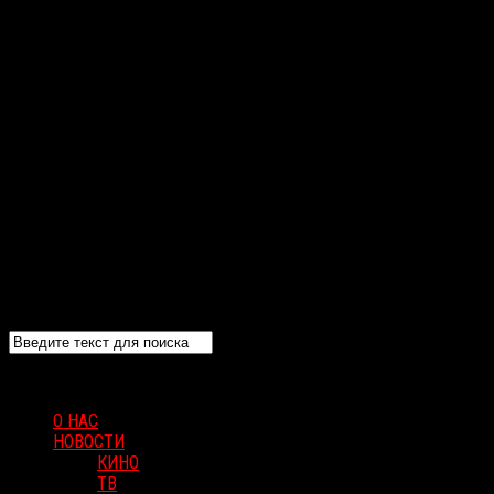
О НАС
НОВОСТИ
КИНО
ТВ