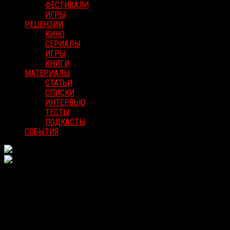
ФЕСТИВАЛИ
ИГРЫ
РЕЦЕНЗИИ
КИНО
СЕРИАЛЫ
ИГРЫ
КНИГИ
МАТЕРИАЛЫ
СТАТЬИ
СПИСКИ
ИНТЕРВЬЮ
ТЕСТЫ
ПОДКАСТЫ
СОБЫТИЯ