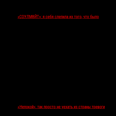
«СОУЛМ8ЙТ»: я себя слепила из того, что было
«Непокой»: так просто не уехать из страны тревоги