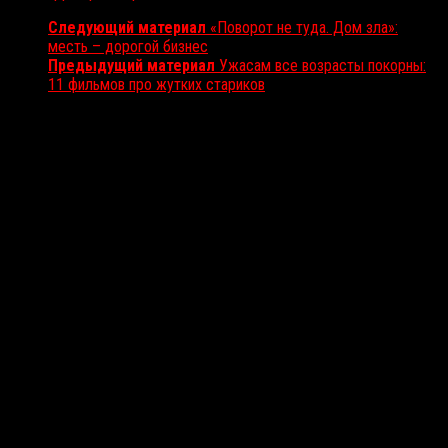
Следующий материал
«Поворот не туда. Дом зла»:
месть – дорогой бизнес
Предыдущий материал
Ужасам все возрасты покорны:
11 фильмов про жутких стариков
Вам также может понравиться...
Выбор редакции