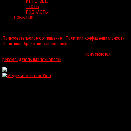
ИНТЕРВЬЮ
ТЕСТЫ
ПОДКАСТЫ
СОБЫТИЯ
RussoRosso © 2026 ООО "ФМП Групп". Все права защищены.
Пользовательское соглашение
|
Политика конфиденциальности
|
Политика обработки файлов cookie
На информационном ресурсе russorosso.ru
применяются
рекомендательные технологии
.
WordPress: 12.2MB | MySQL:111 | 1,303sec