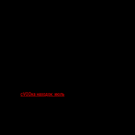
сVODка находок: июль