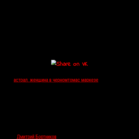
«
Астрал. Женщина в чёрном
» — страшная сказка о том, как легко
заблудиться в современном мире, отвлечься на секундное
удовольствие и потерять всё, и только тогда осознать насколько
это было важно. Выбор дороги уже неважен, главное найти тех,
кто сможет помочь и поддержать, не отзываться на голоса в
голове и не соглашаться ни на какие уговоры вернуть любимых
из мира мёртвых и стереть грехи прошлого, ведь такое можно
решать только самостоятельно.
Тэги:
астрал. женщина в черном
томас маркезе
Автор:
Дмитрий Бортников