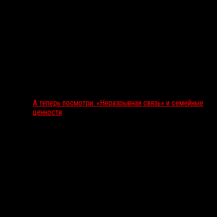
А теперь посмотри: «Неразрывная связь» и семейные
ценности