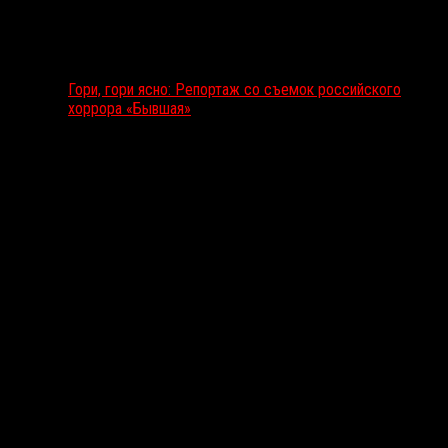
Гори, гори ясно: Репортаж со съемок российского
хоррора «Бывшая»
Подкаст RussoRosso