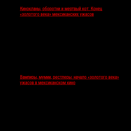
Кинокланы, оборотни и мертвый кот: Конец
«золотого века» мексиканских ужасов
Вампиры, мумии, рестлеры: начало «золотого века»
ужасов в мексиканском кино