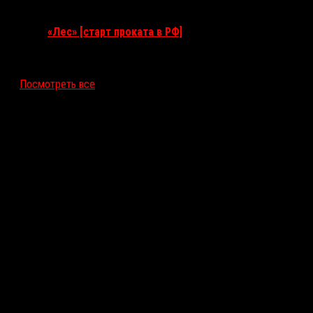
17 сентября 2026
«Лес» [старт проката в РФ]
12 ноября 2026
Посмотреть все
Последние рецензии