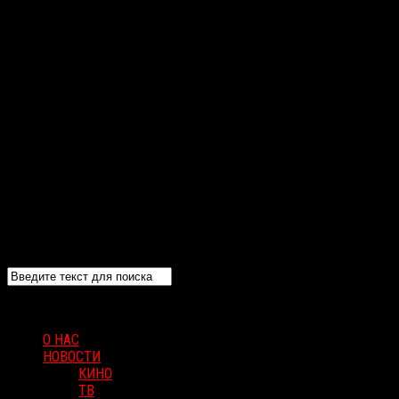
О НАС
НОВОСТИ
КИНО
ТВ