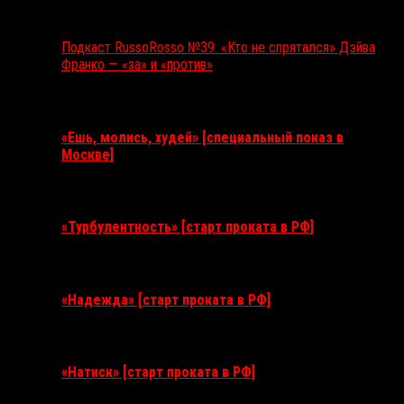
Подкаст RussoRosso №39: «Кто не спрятался» Дэйва
Франко — «за» и «против»
Ближайшие события
«Ешь, молись, худей» [специальный показ в
Москве]
11 августа 2026
«Турбулентность» [старт проката в РФ]
3 сентября 2026
«Надежда» [старт проката в РФ]
10 сентября 2026
«Натиск» [старт проката в РФ]