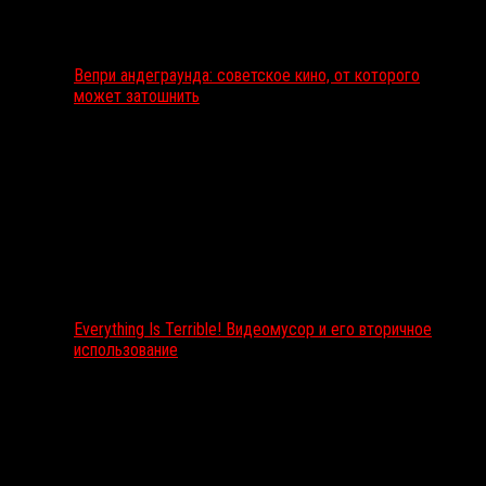
Вепри андеграунда: советское кино, от которого
может затошнить
Everything Is Terrible! Видеомусор и его вторичное
использование