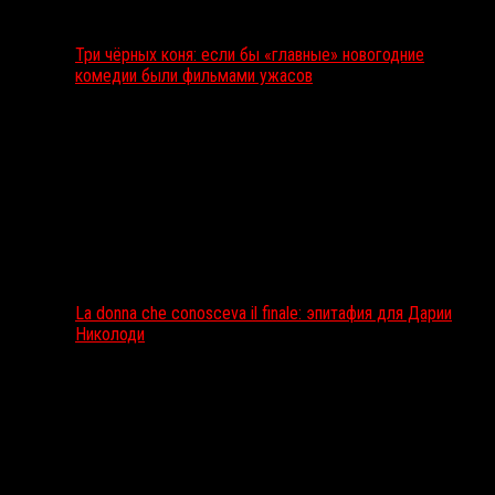
Три чёрных коня: если бы «главные» новогодние
комедии были фильмами ужасов
La donna che conosceva il finale: эпитафия для Дарии
Николоди