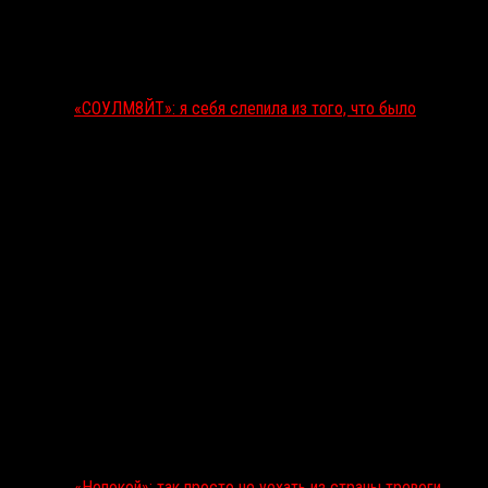
«СОУЛМ8ЙТ»: я себя слепила из того, что было
«Непокой»: так просто не уехать из страны тревоги