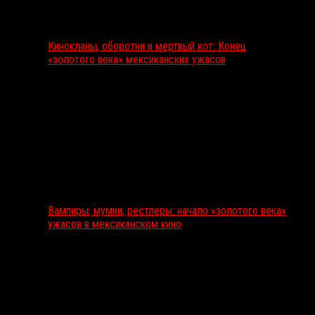
Кинокланы, оборотни и мертвый кот: Конец
«золотого века» мексиканских ужасов
Вампиры, мумии, рестлеры: начало «золотого века»
ужасов в мексиканском кино