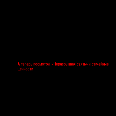
А теперь посмотри: «Неразрывная связь» и семейные
ценности