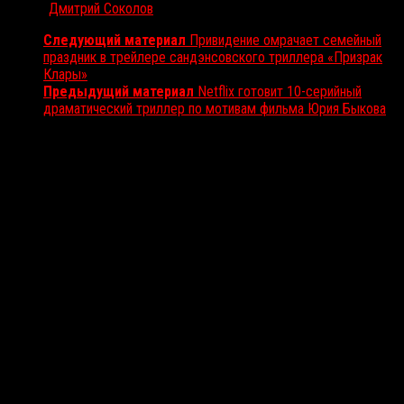
Автор:
Дмитрий Соколов
Следующий материал
Привидение омрачает семейный
праздник в трейлере сандэнсовского триллера «Призрак
Клары»
Предыдущий материал
Netflix готовит 10-серийный
драматический триллер по мотивам фильма Юрия Быкова
Вам также может понравиться...
Выбор редакции