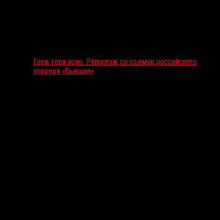
Гори, гори ясно: Репортаж со съемок российского
хоррора «Бывшая»
Подкаст RussoRosso