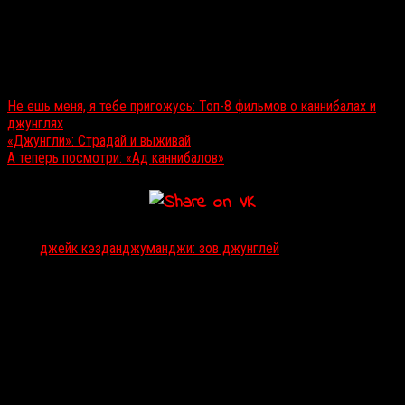
Читайте также:
Не ешь меня, я тебе пригожусь: Топ-8 фильмов о каннибалах и
джунглях
«Джунгли»: Страдай и выживай
А теперь посмотри: «Ад каннибалов»
Тэги:
джейк кэздан
джуманджи: зов джунглей