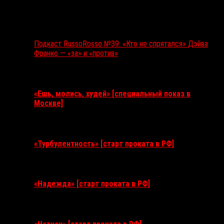
Подкаст RussoRosso №39: «Кто не спрятался» Дэйва
Франко — «за» и «против»
Ближайшие события
«Ешь, молись, худей» [специальный показ в
Москве]
11 августа 2026
«Турбулентность» [старт проката в РФ]
3 сентября 2026
«Надежда» [старт проката в РФ]
10 сентября 2026