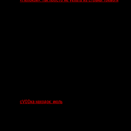
сVODка находок: июль