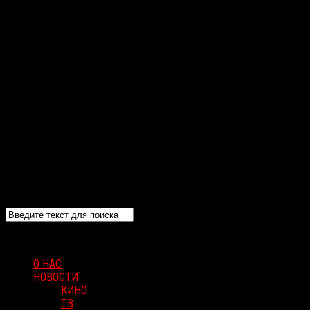
О НАС
НОВОСТИ
КИНО
ТВ