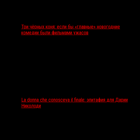
Три чёрных коня: если бы «главные» новогодние
комедии были фильмами ужасов
La donna che conosceva il finale: эпитафия для Дарии
Николоди