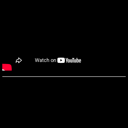
«Джуманджи: Зов джунглей» / Jumanji: Welcome to the
Jungle
(2017)
Режиссер:
Джейк Кэздан
Сценарий:
Крис МакКенна, Скотт Розенберг, Джефф Пинкнер,
Эрик Соммерс, Крис ван Олсбург
Оператор:
Дьюла Падош
Продюсеры:
Уильям Тейтлер, Мэттью Толмак, Хирам Гарсиа и