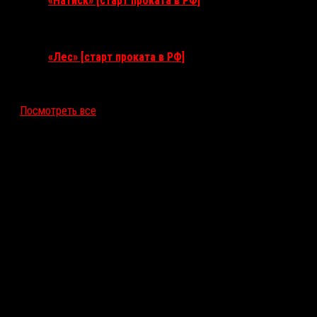
«Натиск» [старт проката в РФ]
17 сентября 2026
«Лес» [старт проката в РФ]
12 ноября 2026
Посмотреть все
Последние рецензии