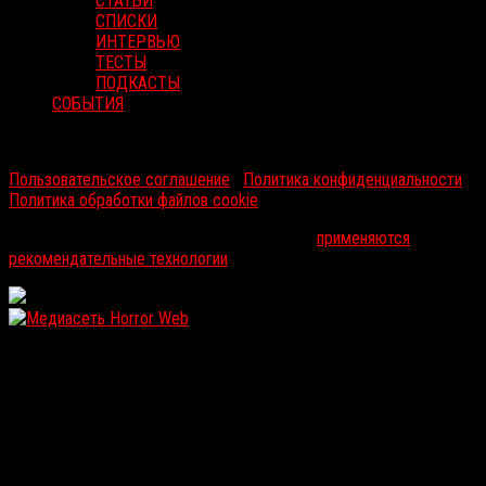
СТАТЬИ
СПИСКИ
ИНТЕРВЬЮ
ТЕСТЫ
ПОДКАСТЫ
СОБЫТИЯ
RussoRosso © 2026 ООО "ФМП Групп". Все права защищены.
Пользовательское соглашение
|
Политика конфиденциальности
|
Политика обработки файлов cookie
На информационном ресурсе russorosso.ru
применяются
рекомендательные технологии
.
WordPress: 12.14MB | MySQL:109 | 1,002sec