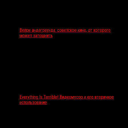
Вепри андеграунда: советское кино, от которого
может затошнить
Everything Is Terrible! Видеомусор и его вторичное
использование