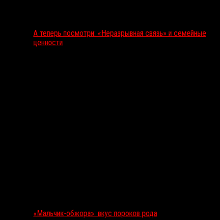
А теперь посмотри: «Неразрывная связь» и семейные
ценности
«Мальчик-обжора»: вкус пороков рода