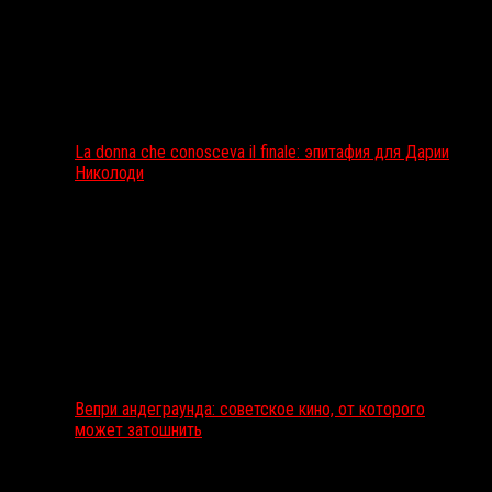
La donna che conosceva il finale: эпитафия для Дарии
Николоди
Вепри андеграунда: советское кино, от которого
может затошнить