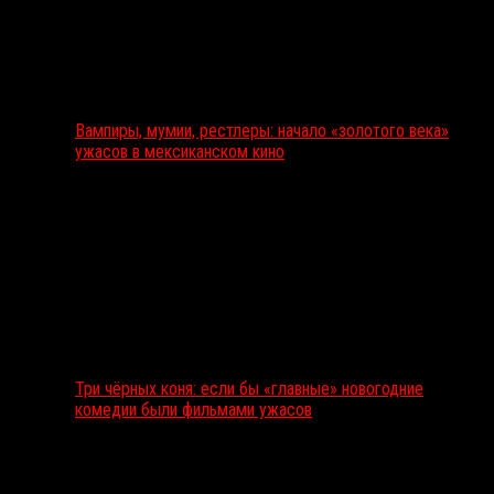
Вампиры, мумии, рестлеры: начало «золотого века»
ужасов в мексиканском кино
Три чёрных коня: если бы «главные» новогодние
комедии были фильмами ужасов