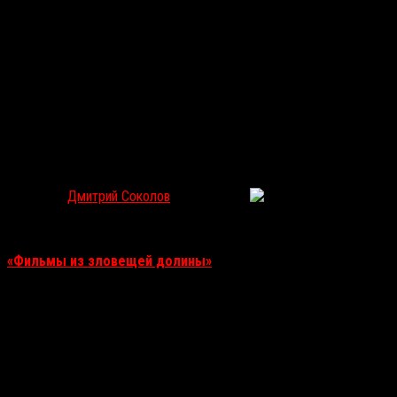
«Убийство в корейском квартале»: В тихом омуте
Дмитрий Соколов
Окт 6, 2021
694
В Петербурге проходит Международный фестиваль
дебютного кино, в рамках которого действует секция
«Фильмы из зловещей долины»
, посвященная хоррорам.
Дмитрий Соколов рассказывает о главной мистификации
фестиваля – любительском тру-крайм хорроре «Убийство в
корейском квартале».