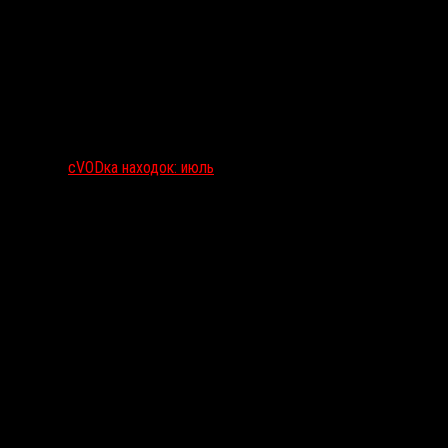
сVODка находок: июль