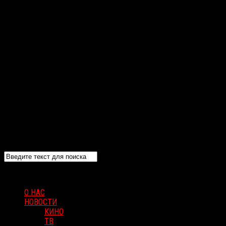
О НАС
НОВОСТИ
КИНО
ТВ