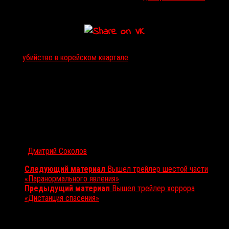
фестиваля.
Тэги:
убийство в корейском квартале
Автор:
Дмитрий Соколов
Следующий материал
Вышел трейлер шестой части
«Паранормального явления»
Предыдущий материал
Вышел трейлер хоррора
«Дистанция спасения»
Вам также может понравиться...