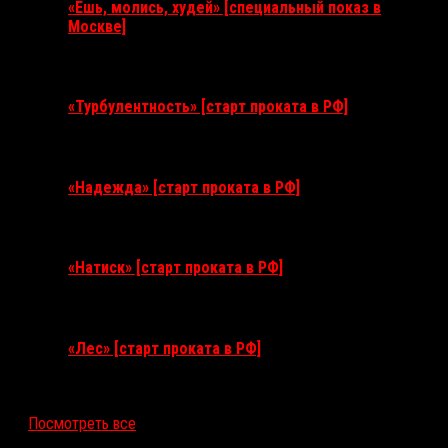
«Ешь, молись, худей» [специальный показ в
Москве]
11 августа 2026
«Турбулентность» [старт проката в РФ]
3 сентября 2026
«Надежда» [старт проката в РФ]
10 сентября 2026
«Натиск» [старт проката в РФ]
17 сентября 2026
«Лес» [старт проката в РФ]
12 ноября 2026
Посмотреть все