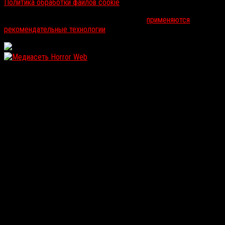
Политика обработки файлов cookie
На информационном ресурсе russorosso.ru
применяются
рекомендательные технологии
.
WordPress: 12.14MB | MySQL:110 | 1,165sec