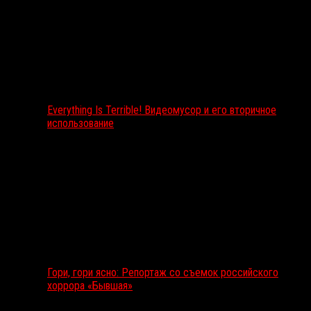
Everything Is Terrible! Видеомусор и его вторичное
использование
Гори, гори ясно: Репортаж со съемок российского
хоррора «Бывшая»