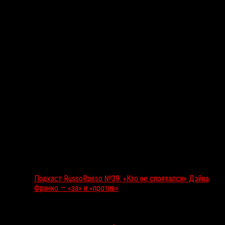
Подкаст RussoRosso
Подкаст RussoRosso №39: «Кто не спрятался» Дэйва
Франко — «за» и «против»
Ближайшие события