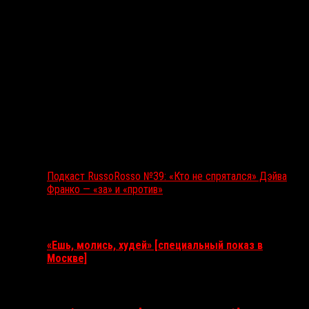
Подкаст RussoRosso №39: «Кто не спрятался» Дэйва
Франко — «за» и «против»
Ближайшие события
«Ешь, молись, худей» [специальный показ в
Москве]
11 августа 2026