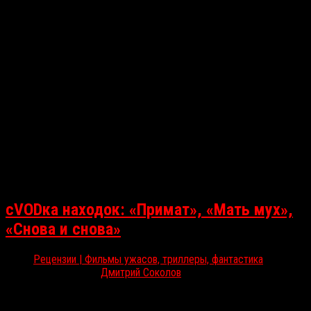
сVODка находок: «Примат», «Мать мух»,
«Снова и снова»
Рецензии | Фильмы ужасов, триллеры, фантастика
Фев 27, 2026
Дмитрий Соколов
Очередная порция цифровых релизов получилась на редкость
разнообразной. У нас есть зоо-хоррор о бешеной обезьяне,