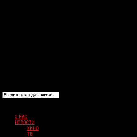
О НАС
НОВОСТИ
КИНО
ТВ