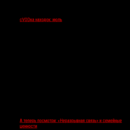
сVODка находок: июль
А теперь посмотри: «Неразрывная связь» и семейные
ценности