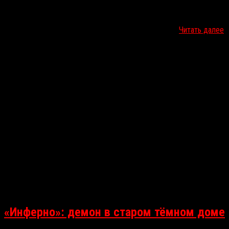
19 марта в российском прокате стартовал триллер «На цепи»
польского режиссёра Яна Комаса. В центре сюжета — история
супружеской пары, похитившей и удерживающей в…
Читать далее
«Инферно»: демон в старом тёмном доме