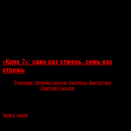
«Крик 7»: один раз отмерь, семь раз
отрежь
Рецензии | Фильмы ужасов, триллеры, фантастика
Мар 2, 2026
Дмитрий Соколов
В мировой прокат вышла очередная часть самой киноманской
слэшер-франшизы. На этот раз к бессменной Кортни Кокс
присоединилась Нив Кэмпбелл, а Кевин Уильямсон выступил не…
Читать далее