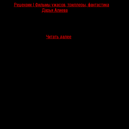
Рецензии | Фильмы ужасов, триллеры, фантастика
Фев 27, 2026
Дарья Алиева
До российских онлайн-кинотеатров добралось «Возвращение в
Сайлент Хилл» — новая экранизация культовой видеоигры «Silent
Hill 2». Режиссёром выступил Кристоф Ган, двадцать лет
спустя вернувшийся к…
Читать далее