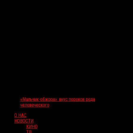
«Мальчик-обжора»: вкус пороков рода
человеческого
О НАС
НОВОСТИ
КИНО
ТВ