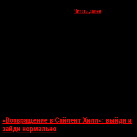
стильная экшен-драма пополам с фантастикой, и
микробюджетный фолк-хоррор от…
Читать далее
«Возвращение в Сайлент Хилл»: выйди и
зайди нормально