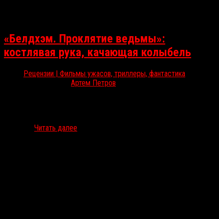
«Белдхэм. Проклятие ведьмы»:
костлявая рука, качающая колыбель
Рецензии | Фильмы ужасов, триллеры, фантастика
Фев 11, 2026
Артем Петров
12 февраля в прокат выходит хоррор «Белдхэм. Проклятие
ведьмы», режиссёрский дебют актрисы Энджелы Галнер, в
котором она отражает главные страхи материнства через призму
мистики…
Читать далее