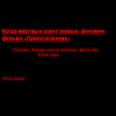
Когда мёртвые зовут живых: феномен
фильма «Прикосновение»
Рецензии | Фильмы ужасов, триллеры, фантастика
Мар 10, 2026
Алёна Химич
На большие экраны 12 марта вернётся культовый хоррор
«Прикосновение», которому в следующем году исполнится уже
35 лет. Алёна Химич с любовью рассказывает о легендарном…
Читать далее