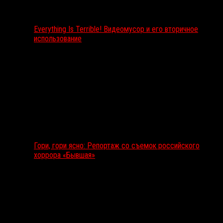
Everything Is Terrible! Видеомусор и его вторичное
использование
Гори, гори ясно: Репортаж со съемок российского
хоррора «Бывшая»
Подкаст RussoRosso