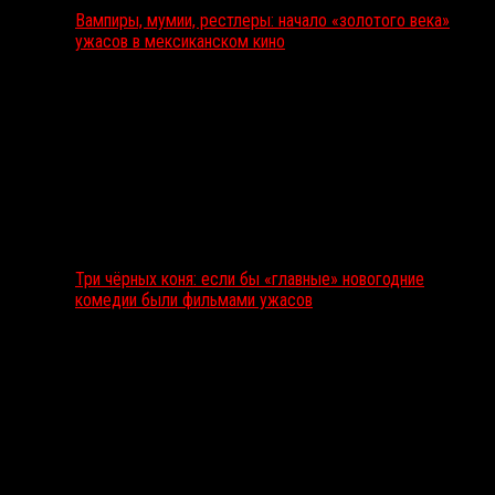
Вампиры, мумии, рестлеры: начало «золотого века»
ужасов в мексиканском кино
Три чёрных коня: если бы «главные» новогодние
комедии были фильмами ужасов