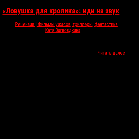
«Ловушка для кролика»: иди на звук
Рецензии | Фильмы ужасов, триллеры, фантастика
Фев 19, 2026
Катя Загвоздкина
В российский прокат вышла «Ловушка для кролика» — дебют
британца Брина Чейни, премьера которого прошла на фестивале
«Cанденс» год назад. Чейни делает ставку не…
Читать далее