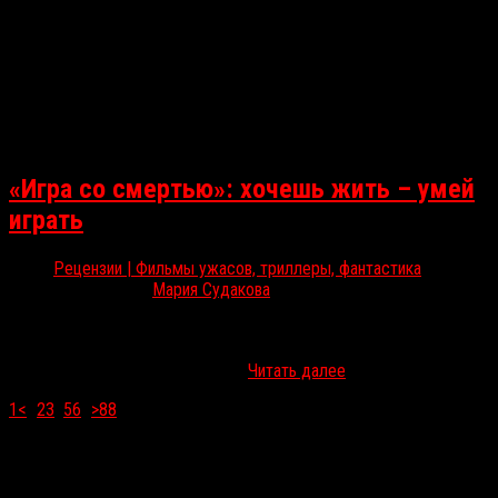
«Игра со смертью»: хочешь жить – умей
играть
Рецензии | Фильмы ужасов, триллеры, фантастика
Фев 8, 2026
Мария Судакова
В отечественном прокате появился короткий, но самобытный
хоррор «Игра со смертью». Впервые в России он был показан на
ММКФ в секции «Дикие ночи» в…
Читать далее
1
<
...
2
3
4
5
6
...
>
88