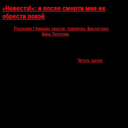
«Невеста!»: и после смерти мне не
обрести покой
Рецензии | Фильмы ужасов, триллеры, фантастика
Мар 14, 2026
Анна Лалетина
В мировой прокат вышел криминальный триллер с элементами
хоррора «Невеста!». Второй полнометражный фильм Мэгги
Джилленхол, которая также написала сценарий, вдохновлён
«Невестой Франкенштейна» 1935 года….
Читать далее