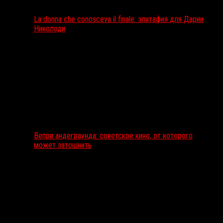
La donna che conosceva il finale: эпитафия для Дарии
Николоди
Вепри андеграунда: советское кино, от которого
может затошнить