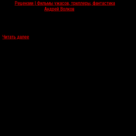
Рецензии | Фильмы ужасов, триллеры, фантастика
Мар 18, 2026
Андрей Волков
В прокате можно найти хоррор студии Blumhouse «Инферно».
Мистический сюжет, популярный блогер — знакомые темы в
новой оболочке. Андрей Волков рассказывает, чем для зрителя…
Читать далее