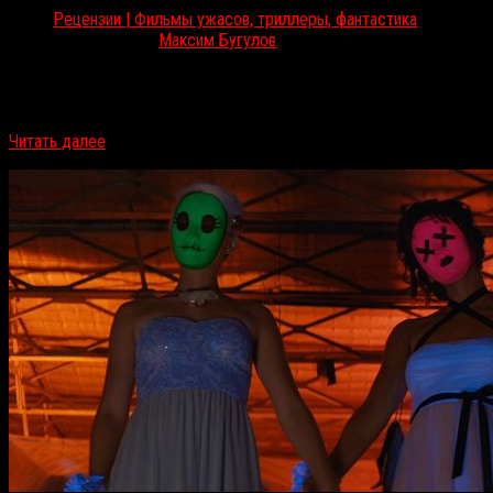
Рецензии | Фильмы ужасов, триллеры, фантастика
Ноя 14, 2017
Максим Бугулов
На этой неделе третья часть «Джиперс Криперса» выходит в
российский прокат. RussoRosso считает, что монстру устроили
похороны. «Джиперс Криперс 3» / Jeepers Creepers 3 (2017)…
Читать далее