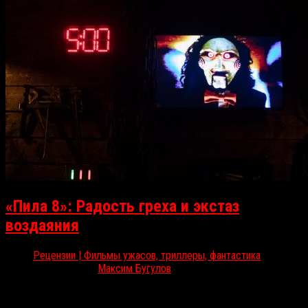
«Пила 8»: Радость греха и экстаз
воздаяния
Рецензии | Фильмы ужасов, триллеры, фантастика
Окт 27, 2017
Максим Бугулов
В российский прокат после семилетнего перерыва возвращается
франшиза «Пила». Аттракцион RussoRosso в ней все еще