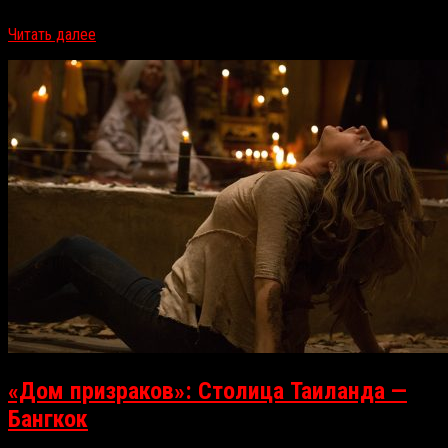
распознает, но восторга уже не ощущает. «Пила 8» / Jigsaw…
Читать далее
«Дом призраков»: Столица Таиланда —
Бангкок