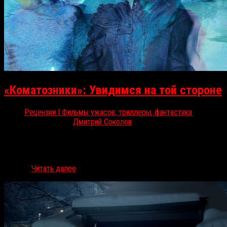
«Коматозники»: Увидимся на той стороне
Рецензии | Фильмы ужасов, триллеры, фантастика
Ноя 23, 2017
Дмитрий Соколов
23 ноября в российский прокат выходят «Коматозники» — ремейк
одноименного хоррора 1990 года. В проекте датского режиссера
Нильса Ардена Оплева поучаствовали Эллен Пейдж («Леденец»
(2005),…
Читать далее