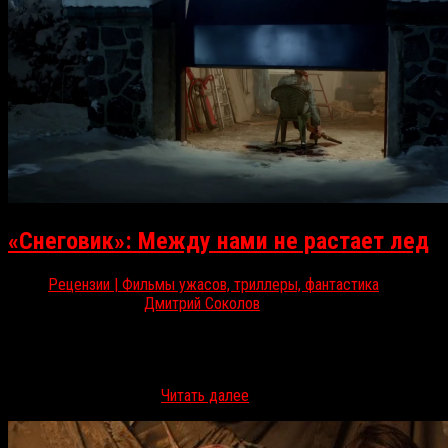
«Снеговик»: Между нами не растает лед
Рецензии | Фильмы ужасов, триллеры, фантастика
Ноя 22, 2017
Дмитрий Соколов
С 23 ноября в российском прокате стартует детективный
триллер «Снеговик» с Майклом Фассбендером, Ребеккой
Фергюсон, Шарлоттой Генсбур и Хлоей Севиньи. RussoRosso
разбирается, стоит ли…
Читать далее