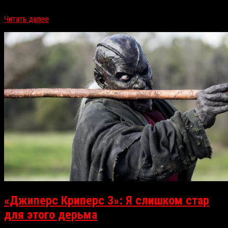
Гильермо дель Торо. RussoRosso считает работу удачной и…
Читать далее
«Джиперс Криперс 3»: Я слишком стар
для этого дерьма