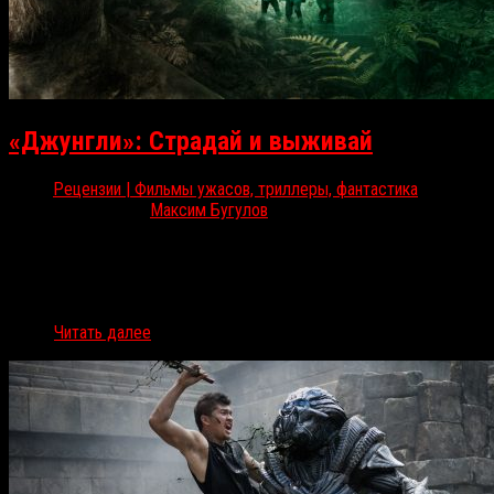
«Джунгли»: Страдай и выживай
Рецензии | Фильмы ужасов, триллеры, фантастика
Ноя 2, 2017
Максим Бугулов
В киноадаптации автобиографического романа «Джунгли:
Невероятная и подлинная история выживания» израильского
путешественника Йосси Гинсберга RussoRosso обнаруживает
простое удовольствие, на которое не жаль потратить два
часа….
Читать далее