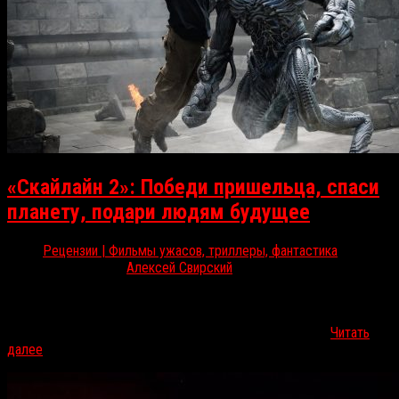
«Скайлайн 2»: Победи пришельца, спаси
планету, подари людям будущее
Рецензии | Фильмы ужасов, триллеры, фантастика
Окт 28, 2017
Алексей Свирский
В продолжении не самой удачной фантастики RussoRosso
улавливает определенное обаяние, но направлять всех подряд в
кинотеатры все же не берется. «Скайлайн 2» / Beyond…
Читать
далее