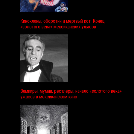
Кинокланы, оборотни и мертвый кот: Конец
«золотого века» мексиканских ужасов
Вампиры, мумии, рестлеры: начало «золотого века»
ужасов в мексиканском кино