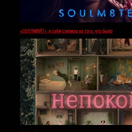
«СОУЛМ8ЙТ»: я себя слепила из того, что было