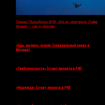
Подкаст RussoRosso №39: «Кто не спрятался» Дэйва
Франко — «за» и «против»
Ближайшие события
«Ешь, молись, худей» [специальный показ в
Москве]
11 августа 2026
«Турбулентность» [старт проката в РФ]
3 сентября 2026
«Надежда» [старт проката в РФ]
10 сентября 2026