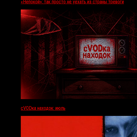
«Непокой»: так просто не уехать из страны тревоги
сVODка находок: июль