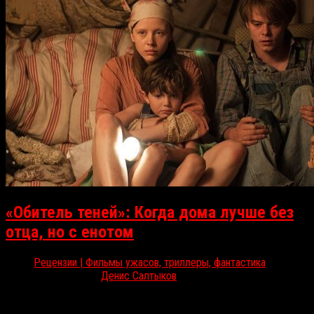
«Обитель теней»: Когда дома лучше без
отца, но с енотом
Рецензии | Фильмы ужасов, триллеры, фантастика
Ноя 18, 2017
Денис Салтыков
«Обитель теней» — режиссерский дебют Серхио Х. Санчеса, до
этого успевшего поработать с Хуаном Антонио Байоной и