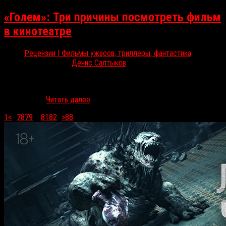
«Голем»: Три причины посмотреть фильм
в кинотеатре
Рецензии | Фильмы ужасов, триллеры, фантастика
Окт 19, 2017
Денис Салтыков
«Голем» начал свой путь с показов на кинофестивалях в 2016-м.
Да еще на каких: в Торонто и в Ситжесе. Призов фильм не
получил, но…
Читать далее
1
<
...
78
79
80
81
82
...
>
88