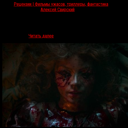
Рецензии | Фильмы ужасов, триллеры, фантастика
Окт 20, 2017
Алексей Свирский
Репертуар отдельных российских кинотеатров вчера пополнился
хоррором о борьбе влюбленных американцев с мистической
азиатской пакостью. RussoRosso за удачу это не считает. «Дом
призраков» /…
Читать далее