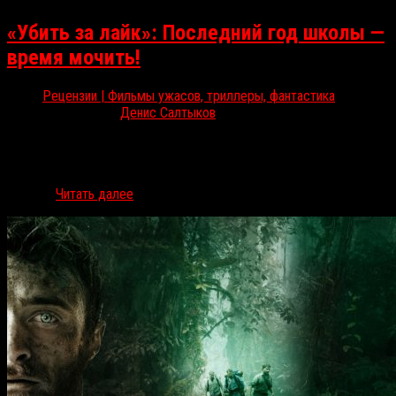
«Убить за лайк»: Последний год школы —
время мочить!
Рецензии | Фильмы ужасов, триллеры, фантастика
Ноя 3, 2017
Денис Салтыков
На фоне идущих в кинотеатрах блокбастеров комедийный
слэшер «Убить за лайк» рискует остаться незамеченным, но
RussoRosso спешит предупредить: не проходите мимо. «Убить за
лайк» /…
Читать далее