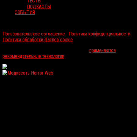
ТЕСТЫ
ПОДКАСТЫ
СОБЫТИЯ
RussoRosso © 2026 ООО "ФМП Групп". Все права защищены.
Пользовательское соглашение
|
Политика конфиденциальности
|
Политика обработки файлов cookie
На информационном ресурсе russorosso.ru
применяются
рекомендательные технологии
.
WordPress: 12.14MB | MySQL:108 | 1,133sec