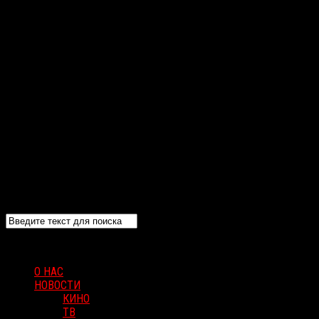
О НАС
НОВОСТИ
КИНО
ТВ