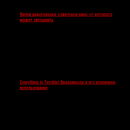
Вепри андеграунда: советское кино, от которого
может затошнить
Everything Is Terrible! Видеомусор и его вторичное
использование