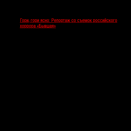
Гори, гори ясно: Репортаж со съемок российского
хоррора «Бывшая»
Подкаст RussoRosso