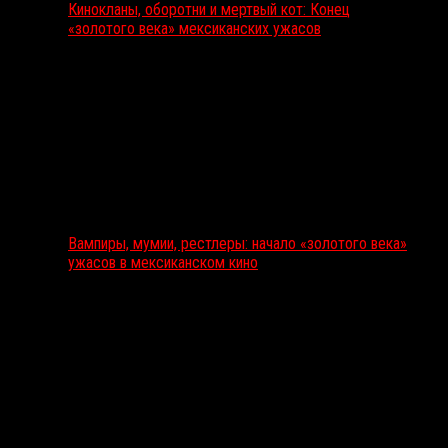
Кинокланы, оборотни и мертвый кот: Конец
«золотого века» мексиканских ужасов
Вампиры, мумии, рестлеры: начало «золотого века»
ужасов в мексиканском кино