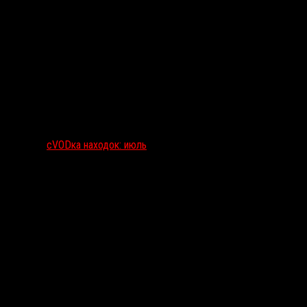
сVODка находок: июль