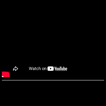
«Паутина страха» / Vermines (2024)
Режиссёр
: Себастьян Ваничек
Сценарий
: Флоран Бернар, Себастьян Ваничек
Оператор
: Александр Жамен