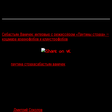
контексте сюжета он лишь добавляет саспенса в экшн-эпизоды.
Так что если вам хочется взглянуть на энергичный, бьющий по
нервам «паучий» хоррор — лучшего варианта сейчас не найти.
Читайте также:
Себастьян Ваничек: интервью с режиссёром «Паутины страха» —
кошмара арахнофобов и клаустрофобов
Тэги:
паутина страха
сабастьян ваничек
Автор:
Дмитрий Соколов