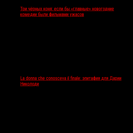
Три чёрных коня: если бы «главные» новогодние
комедии были фильмами ужасов
La donna che conosceva il finale: эпитафия для Дарии
Николоди