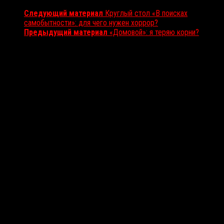
Следующий материал
Круглый стол «В поисках
самобытности»: для чего нужен хоррор?
Предыдущий материал
«Домовой»: я теряю корни?
Вам также может понравиться...
Выбор редакции