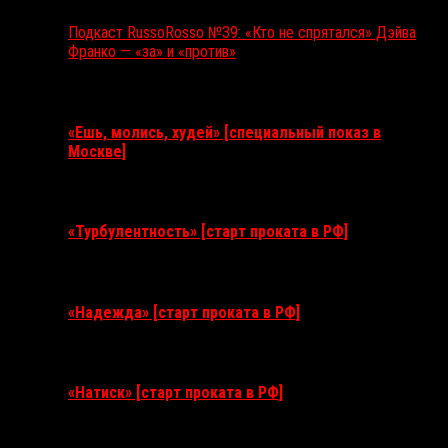
Подкаст RussoRosso №39: «Кто не спрятался» Дэйва
Франко — «за» и «против»
Ближайшие события
«Ешь, молись, худей» [специальный показ в
Москве]
11 августа 2026
«Турбулентность» [старт проката в РФ]
3 сентября 2026
«Надежда» [старт проката в РФ]
10 сентября 2026
«Натиск» [старт проката в РФ]
17 сентября 2026