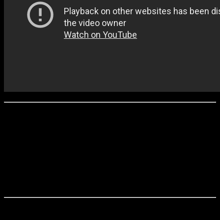
«Рожденный после смерти» / Strange but True (2019)
Режиссер:
Роуэн Этейл
Сценарий:
Эрик Гарсия по роману Джона Сирлса
Оператор:
Стюарт Бентли
Продюсеры:
Фред Бергер, Брайан Кэвэна-Джонс, Кристина
Пиовесан и другие
Дистрибьютор в России:
«Экспонента» (в прокате с 5 декабря)
Филипп (
Ник Робинсон
) пять лет назад потерял брата (
Коннор
Джессап
) в автокатастрофе и не вполне оправился с тех пор. Он