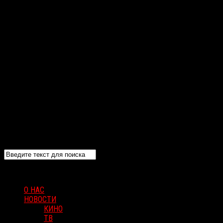
О НАС
НОВОСТИ
КИНО
ТВ