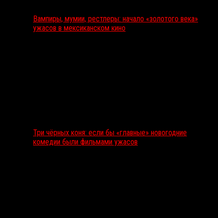
Вампиры, мумии, рестлеры: начало «золотого века»
ужасов в мексиканском кино
Три чёрных коня: если бы «главные» новогодние
комедии были фильмами ужасов