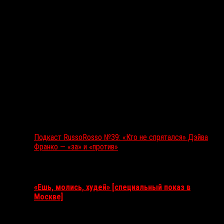
Подкаст RussoRosso №39: «Кто не спрятался» Дэйва
Франко — «за» и «против»
Ближайшие события
«Ешь, молись, худей» [специальный показ в
Москве]
11 августа 2026