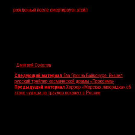
Тэги:
рожденный после смерти
роуэн этейл
Автор:
Дмитрий Соколов
Следующий материал
Ева Грин на Байконуре. Вышел
русский трейлер космической драмы «Проксима»
Предыдущий материал
Хоррор «Морская лихорадка» об
атаке чудища на траулер покажут в России
Вам также может понравиться...