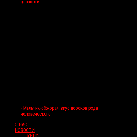
ценности
«Мальчик-обжора»: вкус пороков рода
человеческого
О НАС
НОВОСТИ
КИНО