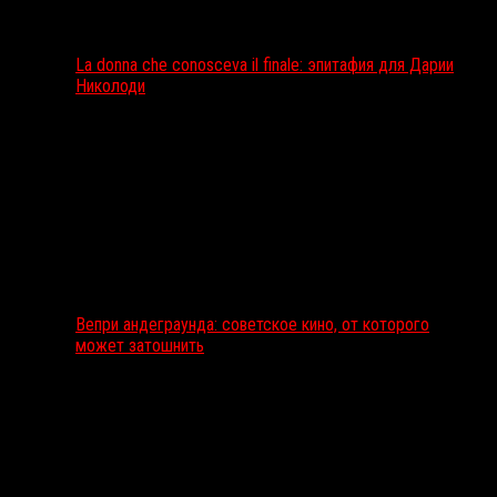
La donna che conosceva il finale: эпитафия для Дарии
Николоди
Вепри андеграунда: советское кино, от которого
может затошнить