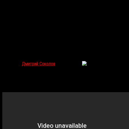
«Рожденный после смерти»: Абортированное кино
Дмитрий Соколов
Дек 6, 2019
6750
В российский прокат вышел
«Рожденный после смерти»
—
детективный триллер, заигрывающий с мистикой. Рассказываем,
почему радоваться тут нечему.