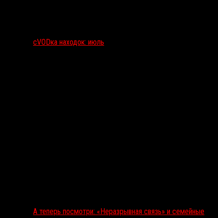
сVODка находок: июль
А теперь посмотри: «Неразрывная связь» и семейные