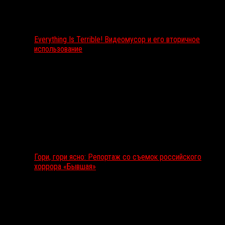
Everything Is Terrible! Видеомусор и его вторичное
использование
Гори, гори ясно: Репортаж со съемок российского
хоррора «Бывшая»
Подкаст RussoRosso