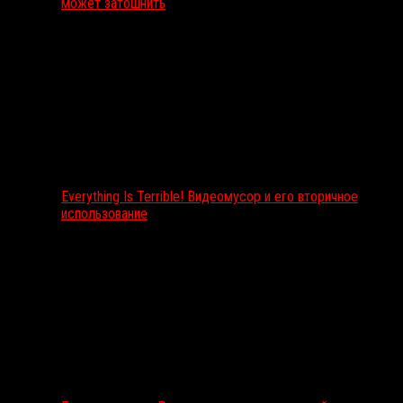
может затошнить
Everything Is Terrible! Видеомусор и его вторичное
использование