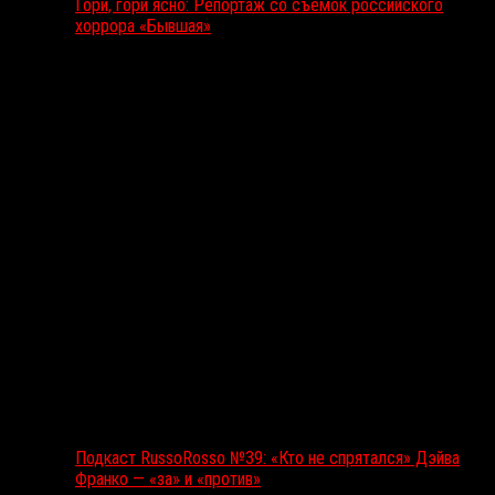
Гори, гори ясно: Репортаж со съемок российского
хоррора «Бывшая»
Подкаст RussoRosso
Подкаст RussoRosso №39: «Кто не спрятался» Дэйва
Франко — «за» и «против»