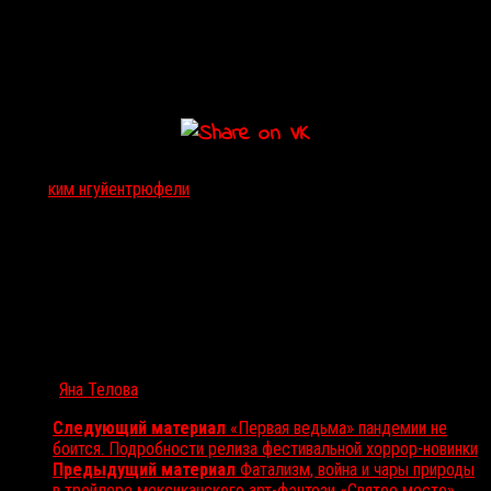
Тэги:
ким нгуйен
трюфели
Автор:
Яна Телова
Следующий материал
«Первая ведьма» пандемии не
боится. Подробности релиза фестивальной хоррор-новинки
Предыдущий материал
Фатализм, война и чары природы
в трейлере мексиканского арт-фэнтези «Святое место»