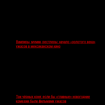
Вампиры, мумии, рестлеры: начало «золотого века»
ужасов в мексиканском кино
Три чёрных коня: если бы «главные» новогодние
комедии были фильмами ужасов