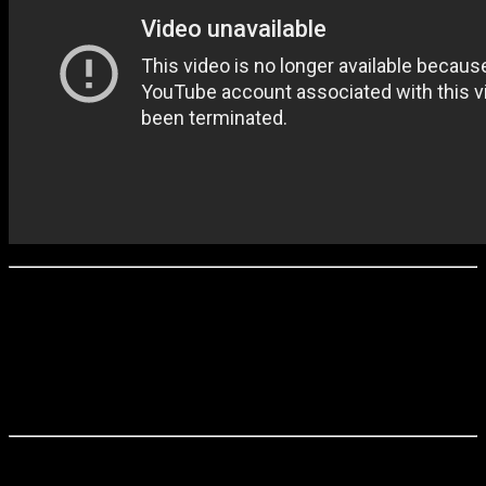
«Трюфели» / Truffe (2008)
Режиссер:
Ким Нгуйен
Сценарист:
Ким Нгуйен
Оператор:
Николя Больдюк
Продюсер:
Ким Нгуйен
В недалеком будущем глобальное потепление приводит к тому,
что в рационе среднестатистического жителя Квебека остаются