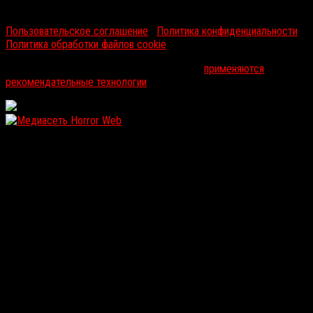
RussoRosso © 2026 ООО "ФМП Групп". Все права защищены.
Пользовательское соглашение
|
Политика конфиденциальности
|
Политика обработки файлов cookie
На информационном ресурсе russorosso.ru
применяются
рекомендательные технологии
.
WordPress: 12.19MB | MySQL:117 | 0,956sec