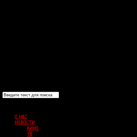
О НАС
НОВОСТИ
КИНО
ТВ