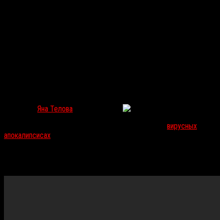
«Трюфели»: Грибная эпидемия Кима Нгуйена
Яна Телова
Мар 20, 2020
806
Пока люди по всему миру сидят дома и думают о
вирусных
апокалипсисах
, предлагаем открыть для себя еще один фильм
об эпидемии — комедийный сайфай
«Трюфели»
о глобальном
потеплении, грибах и восстании маленьких мохнатых тварей в
пролетарском районе Монреаля.