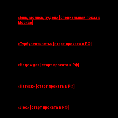
Ближайшие события
«Ешь, молись, худей» [специальный показ в
Москве]
11 августа 2026
«Турбулентность» [старт проката в РФ]
3 сентября 2026
«Надежда» [старт проката в РФ]
10 сентября 2026
«Натиск» [старт проката в РФ]
17 сентября 2026
«Лес» [старт проката в РФ]