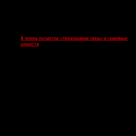
А теперь посмотри: «Неразрывная связь» и семейные
ценности