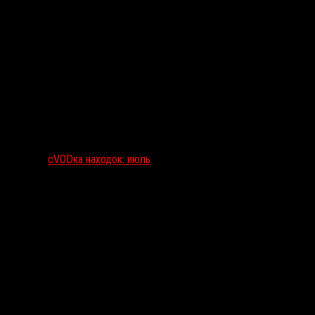
сVODка находок: июль