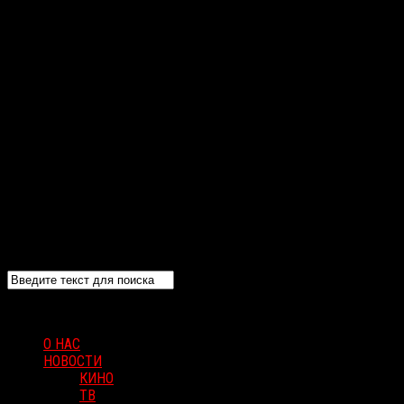
О НАС
НОВОСТИ
КИНО
ТВ