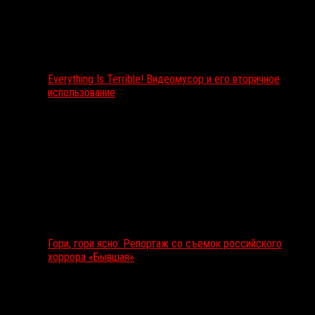
Everything Is Terrible! Видеомусор и его вторичное
использование
Гори, гори ясно: Репортаж со съемок российского
хоррора «Бывшая»
Подкаст RussoRosso