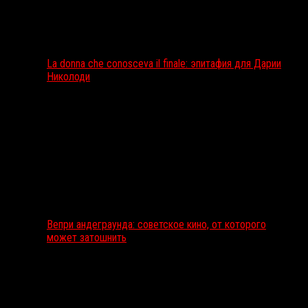
La donna che conosceva il finale: эпитафия для Дарии
Николоди
Вепри андеграунда: советское кино, от которого
может затошнить