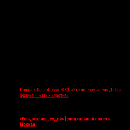
Подкаст RussoRosso №39: «Кто не спрятался» Дэйва
Франко — «за» и «против»
Ближайшие события
«Ешь, молись, худей» [специальный показ в
Москве]