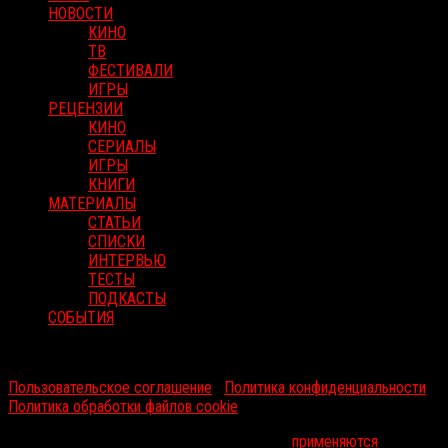
НОВОСТИ
КИНО
ТВ
ФЕСТИВАЛИ
ИГРЫ
РЕЦЕНЗИИ
КИНО
СЕРИАЛЫ
ИГРЫ
КНИГИ
МАТЕРИАЛЫ
СТАТЬИ
СПИСКИ
ИНТЕРВЬЮ
ТЕСТЫ
ПОДКАСТЫ
СОБЫТИЯ
RussoRosso © 2026 ООО "ФМП Групп". Все права защищены.
Пользовательское соглашение
|
Политика конфиденциальности
|
Политика обработки файлов cookie
На информационном ресурсе russorosso.ru
применяются