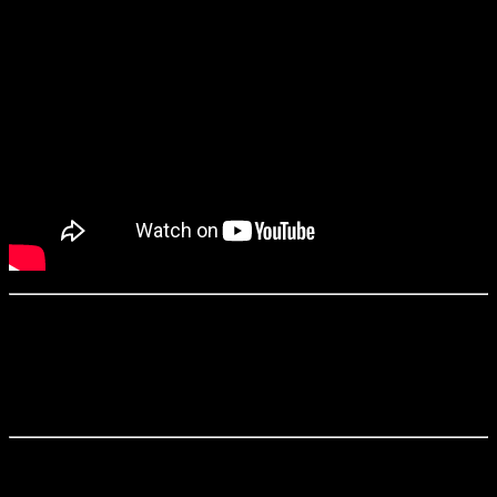
«У нее аллергия на кошек» / She’s Allergic to Cats (2016)
Режиссер:
Майкл Райх
Сценарий:
Майкл Райх
Оператор:
Захари Дрисколл
Продюсеры:
Энтони Балдино, Майкл Райх, Майк Пинкни и др.
Майк Пинкни затягивается трубкой в форме таксы и поправляет
приклеенный к телику кусочек текста. «Я живу в Голливуде. Я