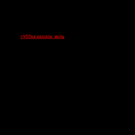
сVODка находок: июль