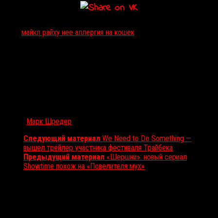
Тэги:
майкл райх
у нее аллергия на кошек
Автор:
Марк Шредер
Следующий материал
We Need to Do Something —
вышел трейлер участника фестиваля Трайбека
Предыдущий материал
«Шершни»: новый сериал
Showtime похож на «Повелителя мух»
Вам также может понравиться...