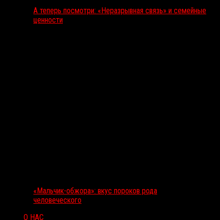
А теперь посмотри: «Неразрывная связь» и семейные
ценности
«Мальчик-обжора»: вкус пороков рода
человеческого
О НАС