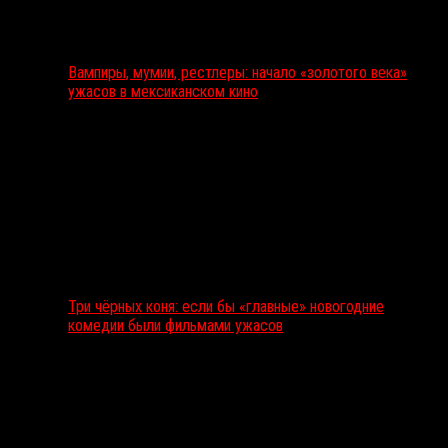
Вампиры, мумии, рестлеры: начало «золотого века»
ужасов в мексиканском кино
Три чёрных коня: если бы «главные» новогодние
комедии были фильмами ужасов