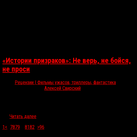
«Истории призраков»: Не верь, не бойся,
не проси
Рецензии | Фильмы ужасов, триллеры, фантастика
Май 31, 2018
Алексей Свирский
Сегодня в прокат выходит захваленный британский джампскейр-
хоррор о призраках — настоящих и тех, что живут в человеческих
душах. RussoRosso, захватив фонарик, отправляется проверять
их…
Читать далее
1
<
...
78
79
80
81
82
...
>
96