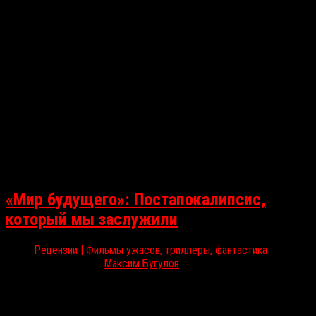
«Мир будущего»: Постапокалипсис,
который мы заслужили
Рецензии | Фильмы ужасов, триллеры, фантастика
Июн 13, 2018
Максим Бугулов
Завтра в российский прокат выходит постапокалиптический
эксплотейшн «Мир будущего», в котором Джеймс Франко, как
водится, и режиссер, и актер, и продюсер. Фильм успел собрать…