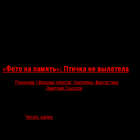
«Фото на память»: Птичка не вылетела
Рецензии | Фильмы ужасов, триллеры, фантастика
Июн 15, 2018
Дмитрий Соколов
В широкий прокат вышел фильм ужасов «Фото на память» от
студии «Большое кино», которую создали продюсеры Сарик и
Гевонд Андреасяны, оставив испытывающую проблемы
компанию…
Читать далее