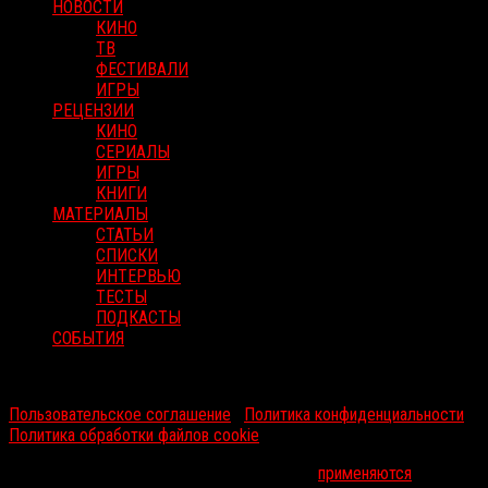
НОВОСТИ
КИНО
ТВ
ФЕСТИВАЛИ
ИГРЫ
РЕЦЕНЗИИ
КИНО
СЕРИАЛЫ
ИГРЫ
КНИГИ
МАТЕРИАЛЫ
СТАТЬИ
СПИСКИ
ИНТЕРВЬЮ
ТЕСТЫ
ПОДКАСТЫ
СОБЫТИЯ
RussoRosso © 2026 ООО "ФМП Групп". Все права защищены.
Пользовательское соглашение
|
Политика конфиденциальности
|
Политика обработки файлов cookie
На информационном ресурсе russorosso.ru
применяются