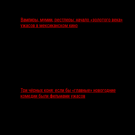
Вампиры, мумии, рестлеры: начало «золотого века»
ужасов в мексиканском кино
Три чёрных коня: если бы «главные» новогодние
комедии были фильмами ужасов