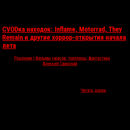
СVODка находок: Inflame, Motorrad, They
Remain и другие хоррор-открытия начала
лета
Рецензии | Фильмы ужасов, триллеры, фантастика
Июн 18, 2018
Алексей Свирский
Пока российские мультиплексы продолжает покорять
«Реинкарнация», VOD-миры живут своей жизнью. RussoRosso
отобрал шесть неочевидных интернет-новинок, чтобы вам было
нескучно. «Фуга» / Fugue (реж. Агнешка…
Читать далее