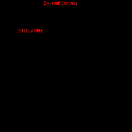
Июн 22, 2018
Дмитрий Соколов
В российский прокат вышел фильм «Сага о чудовище. Сумерки»,
в котором Лив Тайлер пытается совладать с одичавшей
девушкой-оборотнем. RussoRosso уже успел поговорить c
одним…
Читать далее