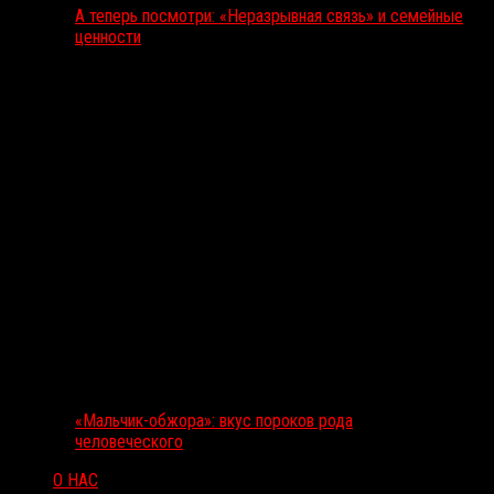
А теперь посмотри: «Неразрывная связь» и семейные
ценности
«Мальчик-обжора»: вкус пороков рода
человеческого
О НАС