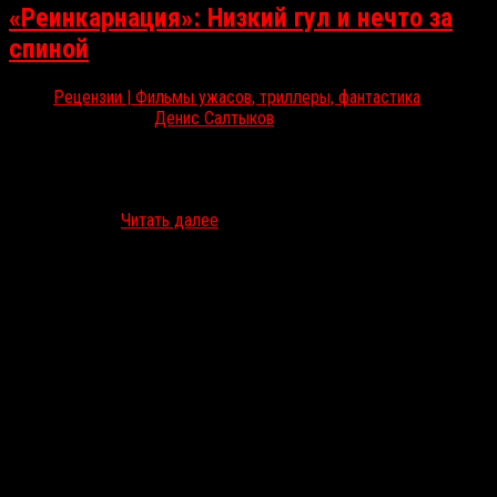
«Реинкарнация»: Низкий гул и нечто за
спиной
Рецензии | Фильмы ужасов, триллеры, фантастика
Июн 7, 2018
Денис Салтыков
На фестивале американского независимого кино «Сандэнс» в
этом году был показан хоррор «Реинкарнация», впечатливший
критиков настолько, что некоторые даже стали сравнивать его с
«Изгоняющим…
Читать далее