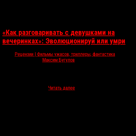
«Как разговаривать с девушками на
вечеринках»: Эволюционируй или умри
Рецензии | Фильмы ужасов, триллеры, фантастика
Июн 3, 2018
Максим Бугулов
В российском прокате идет панковская сайфай-мелодрама «Как
разговаривать с девушками на вечеринках» от культового квир-
режиссера Джона Кэмерона Митчелла, автора популярных в
узких кругах фильмов…
Читать далее