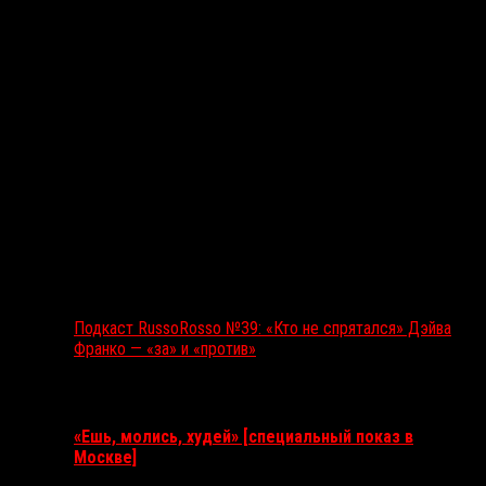
Подкаст RussoRosso №39: «Кто не спрятался» Дэйва
Франко — «за» и «против»
Ближайшие события
«Ешь, молись, худей» [специальный показ в
Москве]