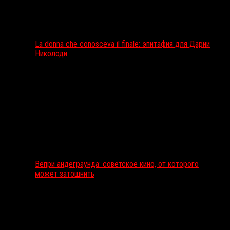
La donna che conosceva il finale: эпитафия для Дарии
Николоди
Вепри андеграунда: советское кино, от которого
может затошнить