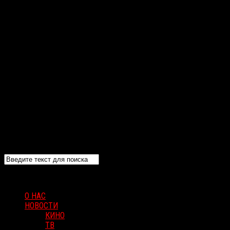
О НАС
НОВОСТИ
КИНО
ТВ