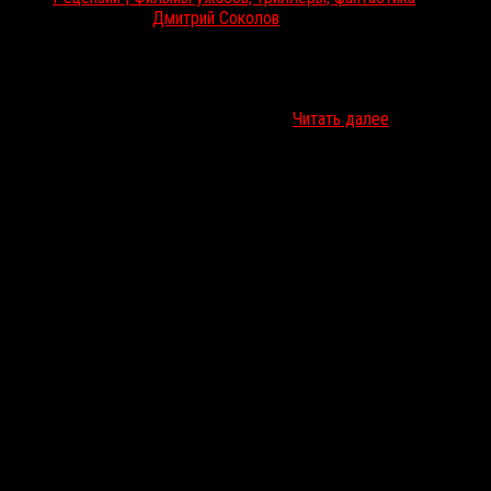
Июн 8, 2018
Дмитрий Соколов
В российский прокат вышла новая часть франшизы про
взращенных с помощью генетики динозавров. RussoRosso
обнаруживает в ней неожиданные смысловые пласты,
спрятанные под эффектными сценами…
Читать далее