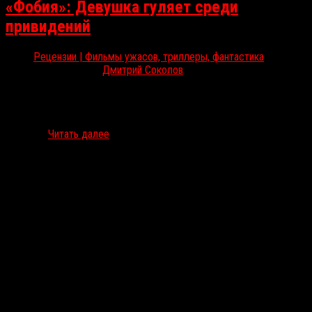
«Фобия»: Девушка гуляет среди
привидений
Рецензии | Фильмы ужасов, триллеры, фантастика
Июн 21, 2018
Дмитрий Соколов
Сегодня в российский прокат вышел норвежский мистический
хоррор «Фобия». RussoRosso находит в скандинавской истории о
привидениях немало плюсов для поклонников жанра. «Фобия» /
Haunted…
Читать далее