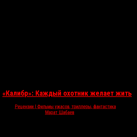
«Калибр»: Каждый охотник желает жить
Рецензии | Фильмы ужасов, триллеры, фантастика
Июн 30, 2018
Марат Шабаев
Вчера на Netflix вышел шотландский триллер «Калибр».
RussoRosso уже готов рассказать, почему это ценная добыча
для охотников за хорошим жанровым кино. «Калибр» / Calibre…