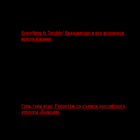
Everything Is Terrible! Видеомусор и его вторичное
использование
Гори, гори ясно: Репортаж со съемок российского
хоррора «Бывшая»
Подкаст RussoRosso