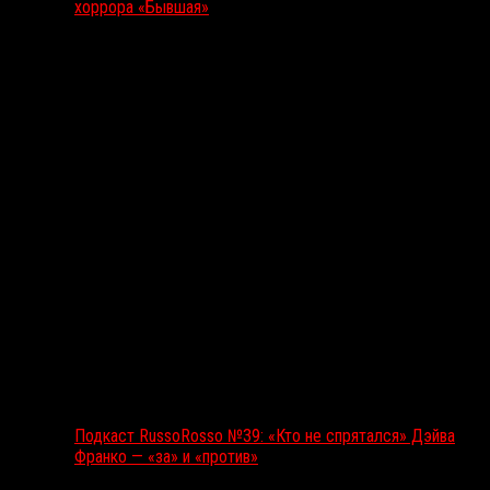
хоррора «Бывшая»
Подкаст RussoRosso
Подкаст RussoRosso №39: «Кто не спрятался» Дэйва
Франко — «за» и «против»