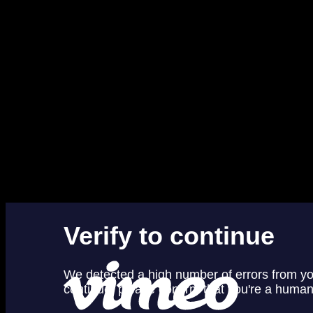
самых перспективных режиссеров жанра, казалось, испортился,
перестал удивлять и поражать воображение. Может, это
случилось, когда он начал встречаться с красоткой чилийского
происхождения, снимая ее в кино направо и налево (
«Афтершок»
,
«Кто там?»
,
«Зеленый ад»
)? Ненавистники Рота утверждают, что
гораздо раньше — между первой и второй частями
«Хостела»
.
Но, по правде говоря, вам на это должно быть наплевать. Да и
нам. Потому что, к всеобщей радости, Элай Рот оказался
потрясающим продюсером. Подтверждениями тому могут
служить сериал
«Хемлок Гроув»
, сделанный им для Netflix,
фильм
«Незнакомец»
и, конечно же, хоррор-проект Crypt TV.
Перед его запуском режиссер сначала потренировался на
серьезных хомячках, однако быстро понял, что даже за восемь
минут может потерять половину потенциальной аудитории.