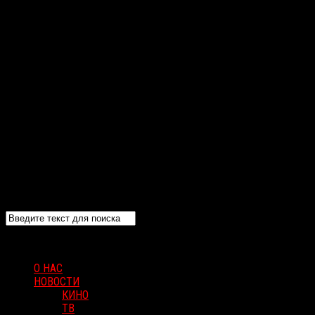
О НАС
НОВОСТИ
КИНО
ТВ