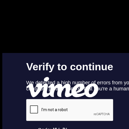
минуту. В ее рамках пользователям ежедневно поставлялось по
минутному хоррору, а в финале — предлагалось проголосовать
за лучший.
Не так давно Рот объявил о желании создавать контент от
минуты до семи. Как можно увидеть из «коротышей» сверху и
снизу, команде Crypt TV оказалось вполне по силам
делать крутые и увлекательные хорроры самого разного
хронометража.