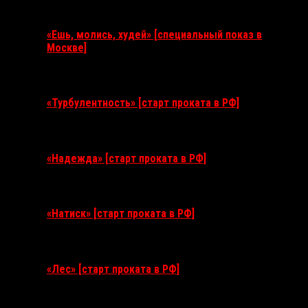
Ближайшие события
«Ешь, молись, худей» [специальный показ в
Москве]
11 августа 2026
«Турбулентность» [старт проката в РФ]
3 сентября 2026
«Надежда» [старт проката в РФ]
10 сентября 2026
«Натиск» [старт проката в РФ]
17 сентября 2026
«Лес» [старт проката в РФ]
12 ноября 2026