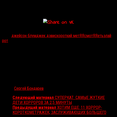
снимет Элай Рот. Лучше бы, право, только продюсировал. У него
это получается как ни у кого другого в мире.
Тэги:
джейсон блум
джек дэвис
короткий метRR
смотRRеть
элай
рот
Автор:
Сергей Бондарев
Следующий материал
СУПЕРКАТ: САМЫЕ ЖУТКИЕ
ДЕТИ ХОРРОРОВ ЗА 2,5 МИНУТЫ
Предыдущий материал
ХОТИМ ЕЩЕ: 11 ХОРРОР-
КОРОТКОМЕТРАЖЕК, ЗАСЛУЖИВАЮЩИХ БОЛЬШЕГО