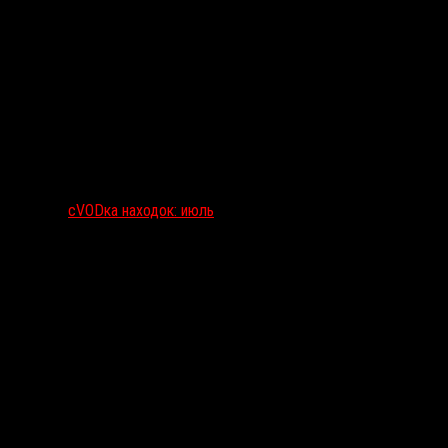
сVODка находок: июль