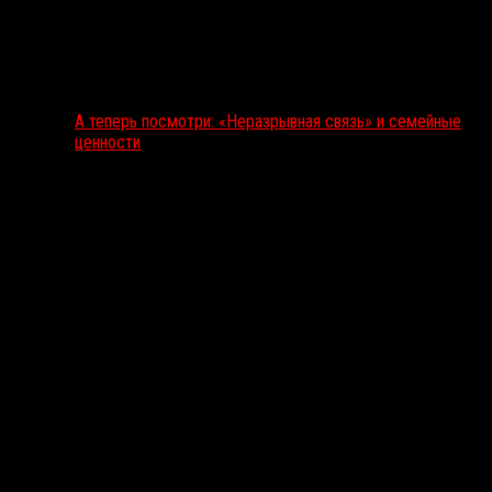
А теперь посмотри: «Неразрывная связь» и семейные
ценности