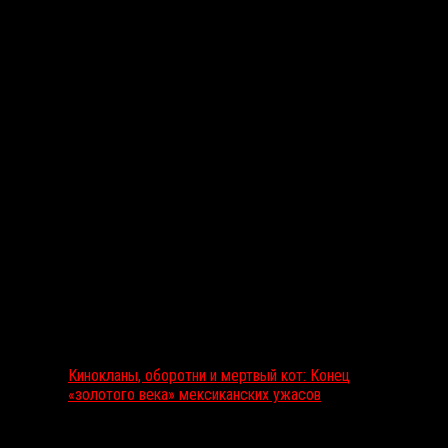
Вам также может понравиться...
Выбор редакции
Кинокланы, оборотни и мертвый кот: Конец
«золотого века» мексиканских ужасов