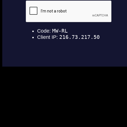
Запустив с партнером
Джеком Дэвисом
чуть больше года
назад Crypt TV как онлайн-платформу для вывода
короткометражек к массовой аудитории, Рот с сотоварищами
выпустил под триста коротких метров в хоррор-жанре только до
конца декабря-2015. Средняя длительность фильмов составляла
одну минуту, и все они были вполне смотрибельными.