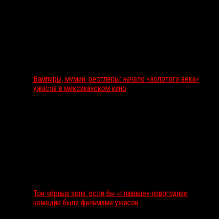
Вампиры, мумии, рестлеры: начало «золотого века»
ужасов в мексиканском кино
Три чёрных коня: если бы «главные» новогодние
комедии были фильмами ужасов