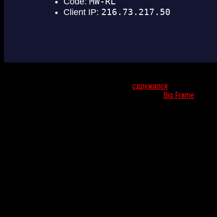
Crypt TV не просто не стоит на месте, а беспрестанно
экспериментирует. Еще в мае Элай Рот
сдружился
с
Уэсом
Армстронгом
, главным генератором инкубатора
Big Frame
, чьи
шестисекундные видео на Vine совокупно получили более 300
миллионов закольцованных просмотров. Суть их
союза — создание коротких метров с помощью звезд цифровых
медиа, которые должны либо срежиссировать, либо сыграть
главные роли в спродюсированных самими собой проектах.
Результаты оценит аудитория хоррор-канала: наиболее тепло
принятые ей виньетки получат продолжение в более серьезных
форматах.
Со слов Рота, его цель — создать оригинальные жанровые
истории, которые познакомят нас со своими центральными
героями. Уэс Армстронг ему вторит: