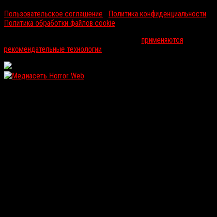
Пользовательское соглашение
|
Политика конфиденциальности
|
Политика обработки файлов cookie
На информационном ресурсе russorosso.ru
применяются
рекомендательные технологии
.
WordPress: 12.16MB | MySQL:106 | 1,209sec