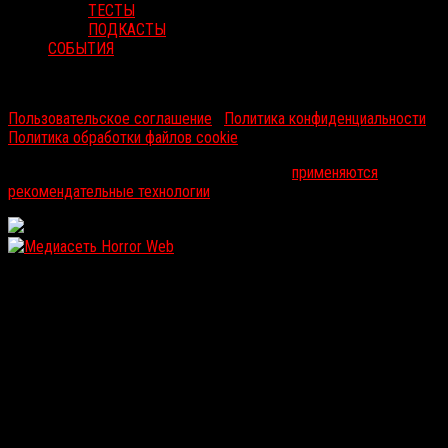
ТЕСТЫ
ПОДКАСТЫ
СОБЫТИЯ
RussoRosso © 2026 ООО "ФМП Групп". Все права защищены.
Пользовательское соглашение
|
Политика конфиденциальности
|
Политика обработки файлов cookie
На информационном ресурсе russorosso.ru
применяются
рекомендательные технологии
.
WordPress: 12.1MB | MySQL:104 | 1,130sec