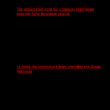
Три чёрных коня: если бы «главные» новогодние
комедии были фильмами ужасов
La donna che conosceva il finale: эпитафия для Дарии
Николоди