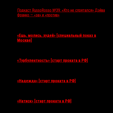
Подкаст RussoRosso №39: «Кто не спрятался» Дэйва
Франко — «за» и «против»
Ближайшие события
«Ешь, молись, худей» [специальный показ в
Москве]
11 августа 2026
«Турбулентность» [старт проката в РФ]
3 сентября 2026
«Надежда» [старт проката в РФ]
10 сентября 2026
«Натиск» [старт проката в РФ]
17 сентября 2026