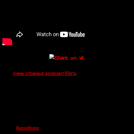
Тэги:
очень странные дела
смотRRеть
Автор:
RussoRosso