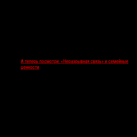
А теперь посмотри: «Неразрывная связь» и семейные
ценности