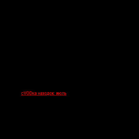
сVODка находок: июль