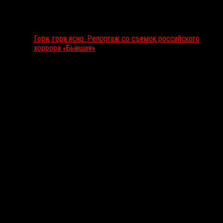
Гори, гори ясно: Репортаж со съемок российского
хоррора «Бывшая»
Подкаст RussoRosso