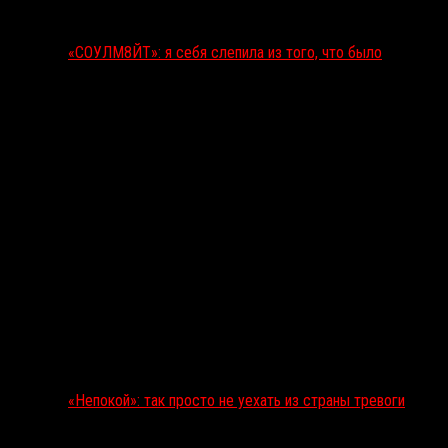
«СОУЛМ8ЙТ»: я себя слепила из того, что было
«Непокой»: так просто не уехать из страны тревоги