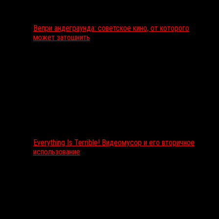
Вепри андеграунда: советское кино, от которого
может затошнить
Everything Is Terrible! Видеомусор и его вторичное
использование