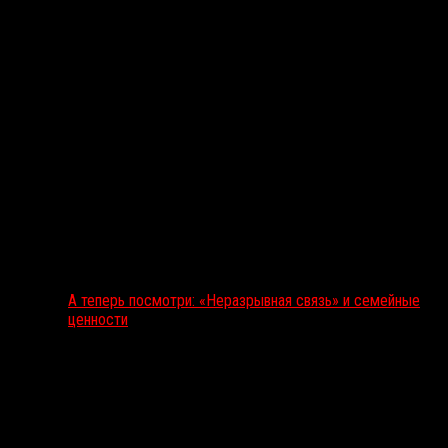
А теперь посмотри: «Неразрывная связь» и семейные
ценности