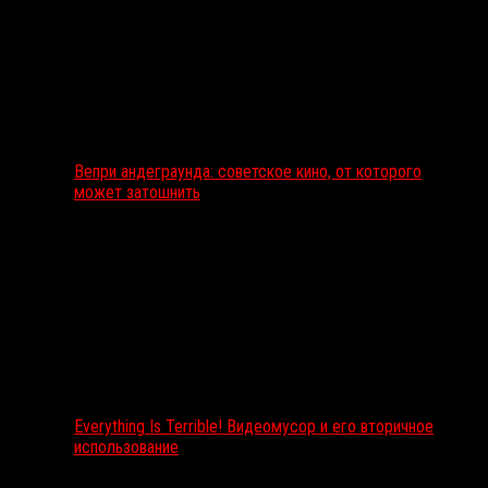
Вепри андеграунда: советское кино, от которого
может затошнить
Everything Is Terrible! Видеомусор и его вторичное
использование