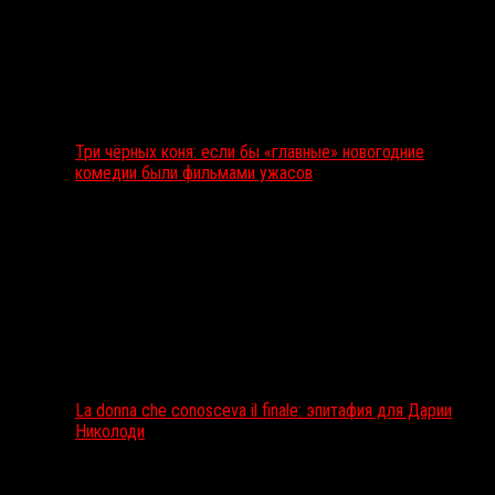
Три чёрных коня: если бы «главные» новогодние
комедии были фильмами ужасов
La donna che conosceva il finale: эпитафия для Дарии
Николоди