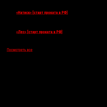
10 сентября 2026
«Натиск» [старт проката в РФ]
17 сентября 2026
«Лес» [старт проката в РФ]
12 ноября 2026
Посмотреть все
Последние рецензии