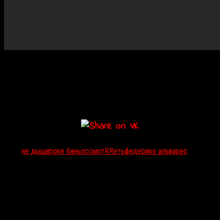
Предыдущее сотрудничество с Альваресом (
«Зловещие
мертвецы: Черная книга»
)
обернулось для композитора двумя
премиями International Film Music Critics Awards. Музыку из
нового фильма уже можно оценить в кинотеатрах России:
компания WDSSPR выпустила его в прокат 25 августа.
Тэги:
не дыши
роке баньос
смотRRеть
федерико альварес