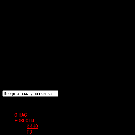
О НАС
НОВОСТИ
КИНО
ТВ