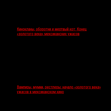
Кинокланы, оборотни и мертвый кот: Конец
«золотого века» мексиканских ужасов
Вампиры, мумии, рестлеры: начало «золотого века»
ужасов в мексиканском кино