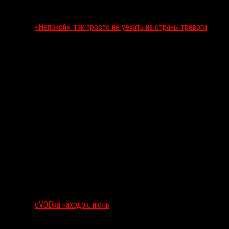
«Непокой»: так просто не уехать из страны тревоги
сVODка находок: июль