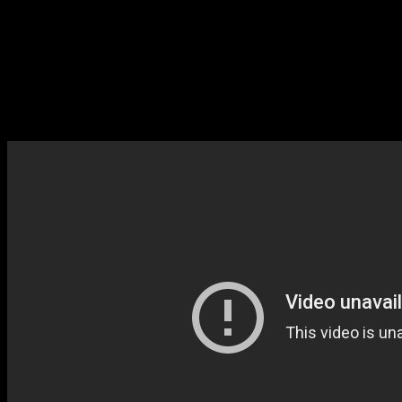
Баньос использует работу авангардной группы
Anarchestra
,
которая играет на необычных инструментах, — в контексте
фильма звуки приобретают зловещий характер и помогают
построить напряжение. Музыканты извлекают их разными
способами: например, ударяя молотком по металлическим
предметам вроде труб и банок, сгибая и разрезая проволоку или
играя на пилах и пружинах.