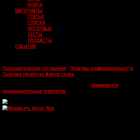
КНИГИ
МАТЕРИАЛЫ
СТАТЬИ
СПИСКИ
ИНТЕРВЬЮ
ТЕСТЫ
ПОДКАСТЫ
СОБЫТИЯ
RussoRosso © 2026 ООО "ФМП Групп". Все права защищены.
Пользовательское соглашение
|
Политика конфиденциальности
|
Политика обработки файлов cookie
На информационном ресурсе russorosso.ru
применяются
рекомендательные технологии
.
WordPress: 12.11MB | MySQL:102 | 1,902sec