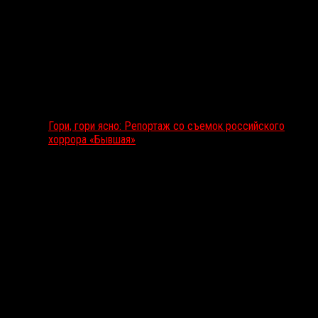
Гори, гори ясно: Репортаж со съемок российского
хоррора «Бывшая»
Подкаст RussoRosso