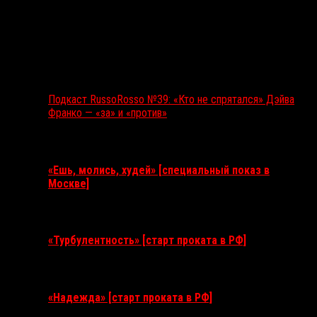
Подкаст RussoRosso №39: «Кто не спрятался» Дэйва
Франко — «за» и «против»
Ближайшие события
«Ешь, молись, худей» [специальный показ в
Москве]
11 августа 2026
«Турбулентность» [старт проката в РФ]
3 сентября 2026
«Надежда» [старт проката в РФ]