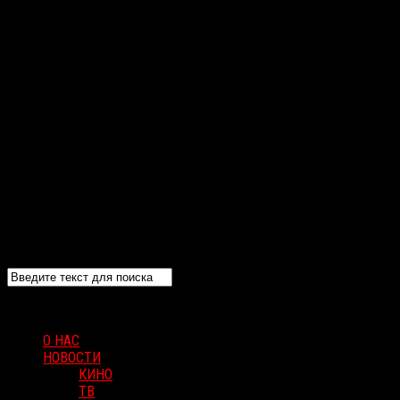
О НАС
НОВОСТИ
КИНО
ТВ