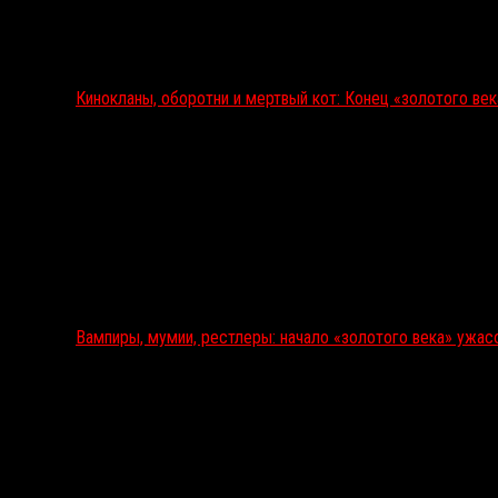
Кинокланы, оборотни и мертвый кот: Конец «золотого ве
Вампиры, мумии, рестлеры: начало «золотого века» ужас