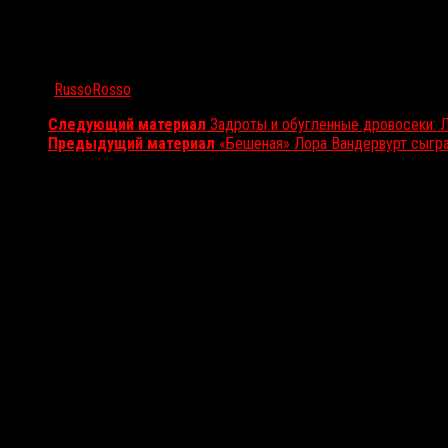
Автор:
RussoRosso
Следующий материал
Задроты и обугленные дровосеки: 
Предыдущий материал
«Бешеная» Лора Вандервурт сыгра
Вам также может понравиться...
Выбор редакции