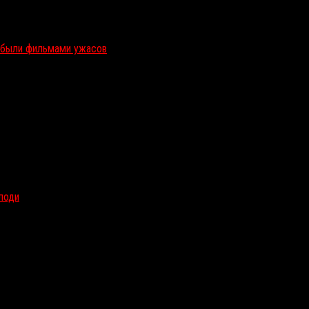
и были фильмами ужасов
олоди