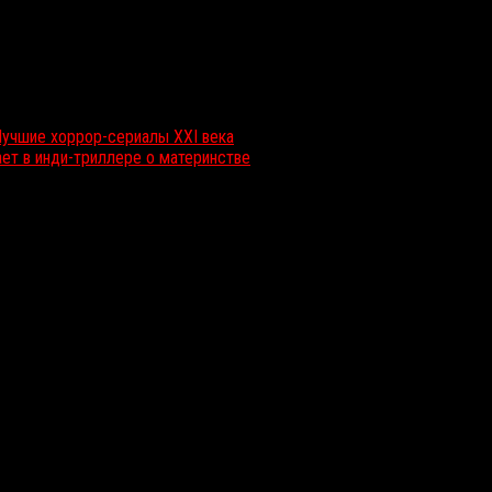
Лучшие хоррор-сериалы XXI века
ет в инди-триллере о материнстве