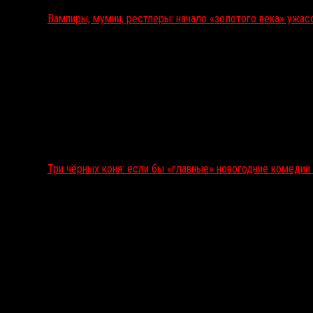
Вампиры, мумии, рестлеры: начало «золотого века» ужас
Три чёрных коня: если бы «главные» новогодние комеди