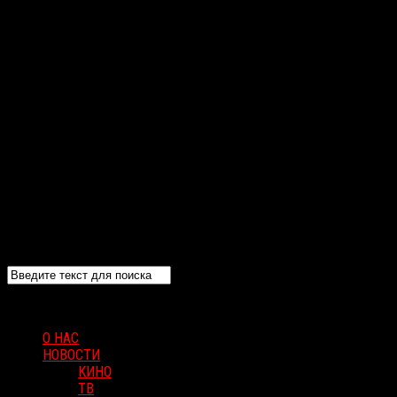
О НАС
НОВОСТИ
КИНО
ТВ