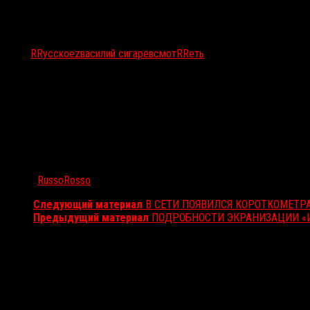
Тэги:
RRусское
z
василий сигарев
смотRRеть
Автор:
RussoRosso
Следующий материал
В СЕТИ ПОЯВИЛСЯ КОРОТКОМЕТР
Предыдущий материал
ПОДРОБНОСТИ ЭКРАНИЗАЦИИ «
Вам также может понравиться...