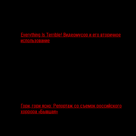
Everything Is Terrible! Видеомусор и его вторичное
использование
Гори, гори ясно: Репортаж со съемок российского
хоррора «Бывшая»
Подкаст RussoRosso