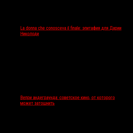
La donna che conosceva il finale: эпитафия для Дарии
Николоди
Вепри андеграунда: советское кино, от которого
может затошнить