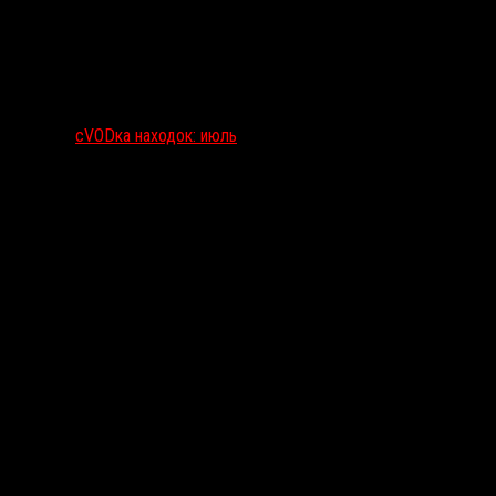
сVODка находок: июль