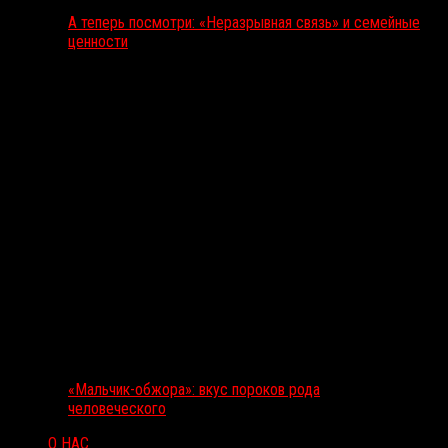
А теперь посмотри: «Неразрывная связь» и семейные
ценности
«Мальчик-обжора»: вкус пороков рода
человеческого
О НАС