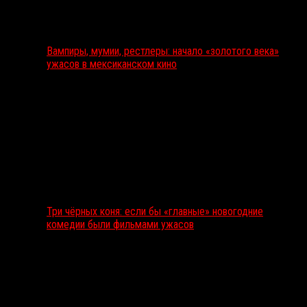
Вампиры, мумии, рестлеры: начало «золотого века»
ужасов в мексиканском кино
Три чёрных коня: если бы «главные» новогодние
комедии были фильмами ужасов