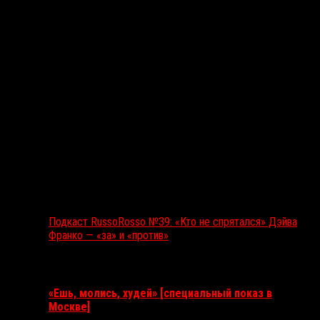
Подкаст RussoRosso №39: «Кто не спрятался» Дэйва
Франко — «за» и «против»
Ближайшие события
«Ешь, молись, худей» [специальный показ в
Москве]