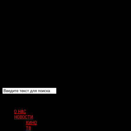
О НАС
НОВОСТИ
КИНО
ТВ