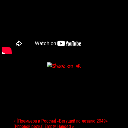
Подробности
Дата:
05.10.2017
Мероприятие Навигация
«
[Премьера в России] «Бегущий по лезвию 2049»
[Игровой релиз] Empty Handed
»