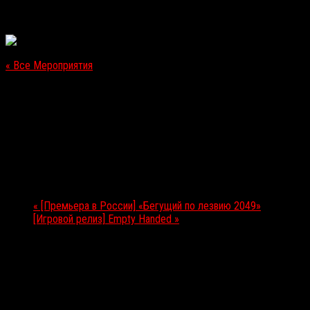
« Все Мероприятия
Это мероприятие прошло.
[Премьера в России] «Дом моих кошмаров»
05.10.2017
Мероприятие Навигация
«
[Премьера в России] «Бегущий по лезвию 2049»
[Игровой релиз] Empty Handed
»