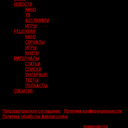
НОВОСТИ
КИНО
ТВ
ФЕСТИВАЛИ
ИГРЫ
РЕЦЕНЗИИ
КИНО
СЕРИАЛЫ
ИГРЫ
КНИГИ
МАТЕРИАЛЫ
СТАТЬИ
СПИСКИ
ИНТЕРВЬЮ
ТЕСТЫ
ПОДКАСТЫ
СОБЫТИЯ
RussoRosso © 2026 ООО "ФМП Групп". Все права защищены.
Пользовательское соглашение
|
Политика конфиденциальности
|
Политика обработки файлов cookie
На информационном ресурсе russorosso.ru
применяются