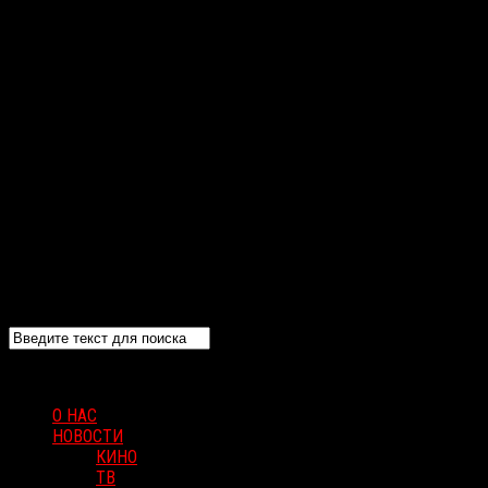
О НАС
НОВОСТИ
КИНО
ТВ