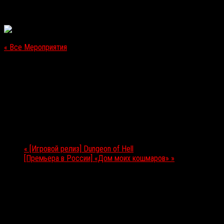
« Все Мероприятия
Это мероприятие прошло.
[Премьера в России] «Бегущий по лезвию 2049»
05.10.2017
Мероприятие Навигация
«
[Игровой релиз] Dungeon of Hell
[Премьера в России] «Дом моих кошмаров»
»