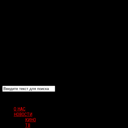
О НАС
НОВОСТИ
КИНО
ТВ