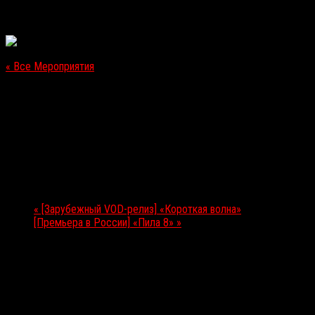
« Все Мероприятия
Это мероприятие прошло.
[Премьера в России] «Скайлайн 2»
26.10.2017
Мероприятие Навигация
«
[Зарубежный VOD-релиз] «Короткая волна»
[Премьера в России] «Пила 8»
»