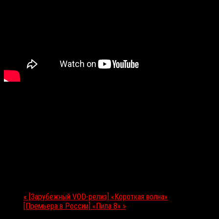
Подробности
Дата:
26.10.2017
Мероприятие Навигация
«
[Зарубежный VOD-релиз] «Короткая волна»
[Премьера в России] «Пила 8»
»