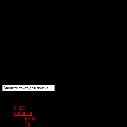
О НАС
НОВОСТИ
КИНО
ТВ