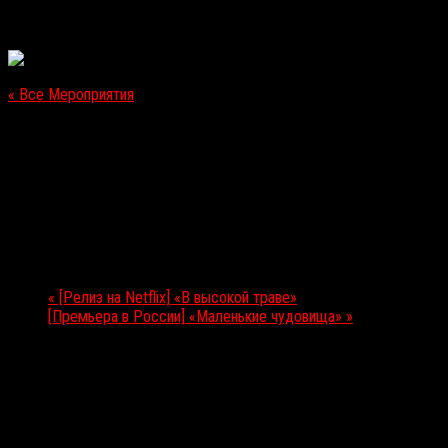
« Все Мероприятия
Это мероприятие прошло.
[Зарубежный VOD-релиз] «Гарпун»
08.10.2019
Мероприятие Навигация
«
[Релиз на Netflix] «В высокой траве»
[Премьера в России] «Маленькие чудовища»
»