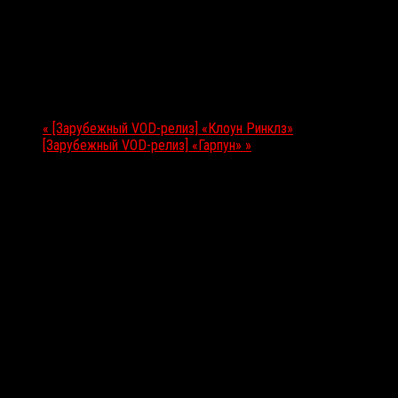
Подробности
Дата:
04.10.2019
Мероприятие Навигация
«
[Зарубежный VOD-релиз] «Клоун Ринклз»
[Зарубежный VOD-релиз] «Гарпун»
»
Выбор редакции