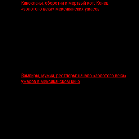
Кинокланы, оборотни и мертвый кот: Конец
«золотого века» мексиканских ужасов
Вампиры, мумии, рестлеры: начало «золотого века»
ужасов в мексиканском кино