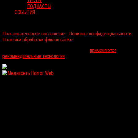
ТЕСТЫ
ПОДКАСТЫ
СОБЫТИЯ
RussoRosso © 2026 ООО "ФМП Групп". Все права защищены.
Пользовательское соглашение
|
Политика конфиденциальности
|
Политика обработки файлов cookie
На информационном ресурсе russorosso.ru
применяются
рекомендательные технологии
.
WordPress: 11.93MB | MySQL:102 | 1,352sec