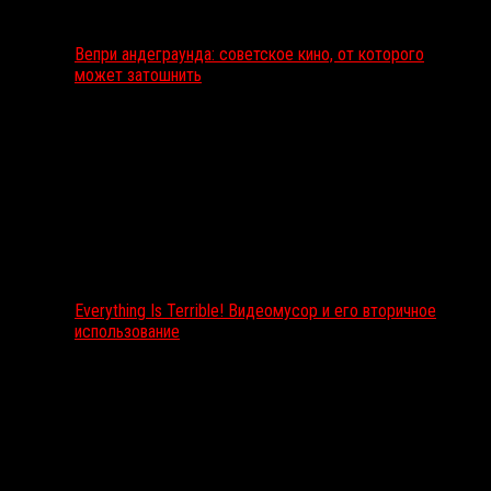
Вепри андеграунда: советское кино, от которого
может затошнить
Everything Is Terrible! Видеомусор и его вторичное
использование