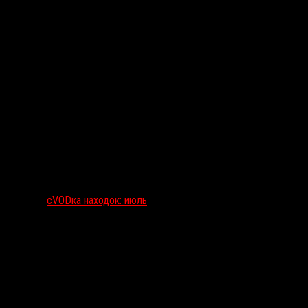
сVODка находок: июль