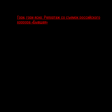
Гори, гори ясно: Репортаж со съемок российского
хоррора «Бывшая»
Подкаст RussoRosso