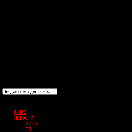
О НАС
НОВОСТИ
КИНО
ТВ