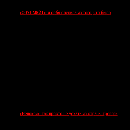
«СОУЛМ8ЙТ»: я себя слепила из того, что было
«Непокой»: так просто не уехать из страны тревоги