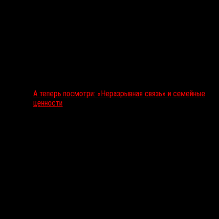
А теперь посмотри: «Неразрывная связь» и семейные
ценности