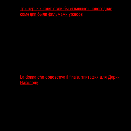
Три чёрных коня: если бы «главные» новогодние
комедии были фильмами ужасов
La donna che conosceva il finale: эпитафия для Дарии
Николоди