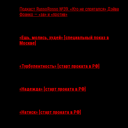
Подкаст RussoRosso №39: «Кто не спрятался» Дэйва
Франко — «за» и «против»
Ближайшие события
«Ешь, молись, худей» [специальный показ в
Москве]
11 августа 2026
«Турбулентность» [старт проката в РФ]
3 сентября 2026
«Надежда» [старт проката в РФ]
10 сентября 2026
«Натиск» [старт проката в РФ]
17 сентября 2026