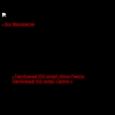
« Все Мероприятия
Это мероприятие прошло.
[Релиз на Netflix] «В высокой траве»
04.10.2019
Мероприятие Навигация
«
[Зарубежный VOD-релиз] «Клоун Ринклз»
[Зарубежный VOD-релиз] «Гарпун»
»