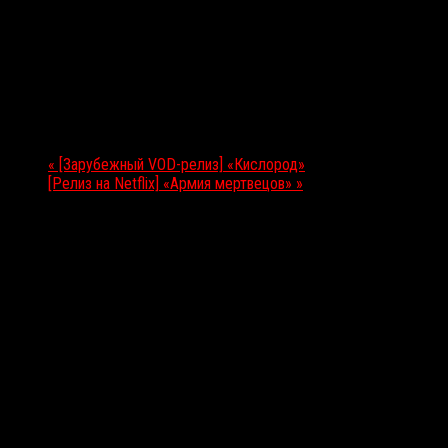
Подробности
Дата:
13.05.2021
Мероприятие Навигация
«
[Зарубежный VOD-релиз] «Кислород»
[Релиз на Netflix] «Армия мертвецов»
»
Выбор редакции