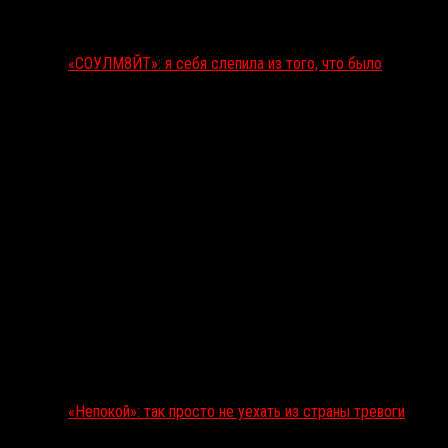
«СОУЛМ8ЙТ»: я себя слепила из того, что было
«Непокой»: так просто не уехать из страны тревоги