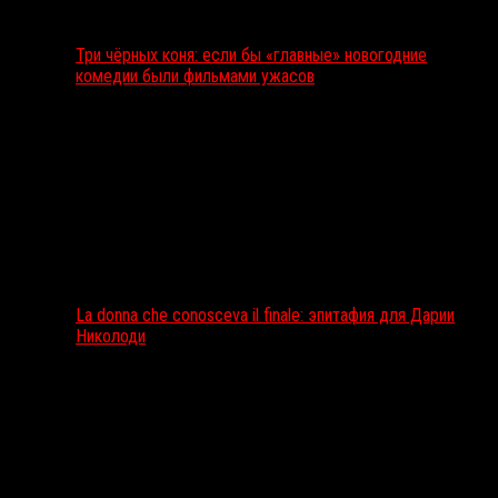
Три чёрных коня: если бы «главные» новогодние
комедии были фильмами ужасов
La donna che conosceva il finale: эпитафия для Дарии
Николоди