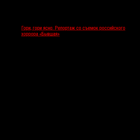
Гори, гори ясно: Репортаж со съемок российского
хоррора «Бывшая»
Подкаст RussoRosso