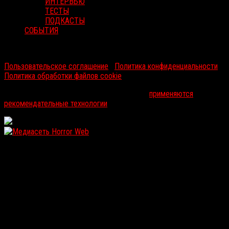
ИНТЕРВЬЮ
ТЕСТЫ
ПОДКАСТЫ
СОБЫТИЯ
RussoRosso © 2026 ООО "ФМП Групп". Все права защищены.
Пользовательское соглашение
|
Политика конфиденциальности
|
Политика обработки файлов cookie
На информационном ресурсе russorosso.ru
применяются
рекомендательные технологии
.
WordPress: 11.92MB | MySQL:100 | 1,219sec