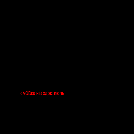
сVODка находок: июль