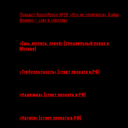
Подкаст RussoRosso №39: «Кто не спрятался» Дэйва
Франко — «за» и «против»
Ближайшие события
«Ешь, молись, худей» [специальный показ в
Москве]
11 августа 2026
«Турбулентность» [старт проката в РФ]
3 сентября 2026
«Надежда» [старт проката в РФ]
10 сентября 2026
«Натиск» [старт проката в РФ]