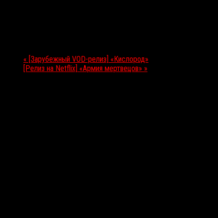
13.05.2021
Мероприятие Навигация
«
[Зарубежный VOD-релиз] «Кислород»
[Релиз на Netflix] «Армия мертвецов»
»