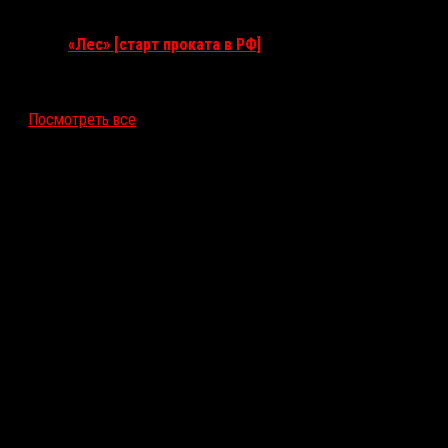
17 сентября 2026
«Лес» [старт проката в РФ]
12 ноября 2026
Посмотреть все
Последние рецензии