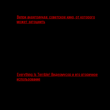
Вепри андеграунда: советское кино, от которого
может затошнить
Everything Is Terrible! Видеомусор и его вторичное
использование