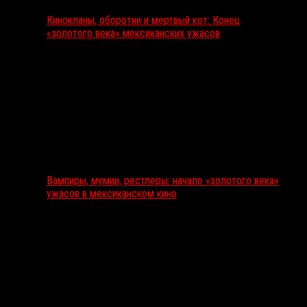
Кинокланы, оборотни и мертвый кот: Конец
«золотого века» мексиканских ужасов
Вампиры, мумии, рестлеры: начало «золотого века»
ужасов в мексиканском кино