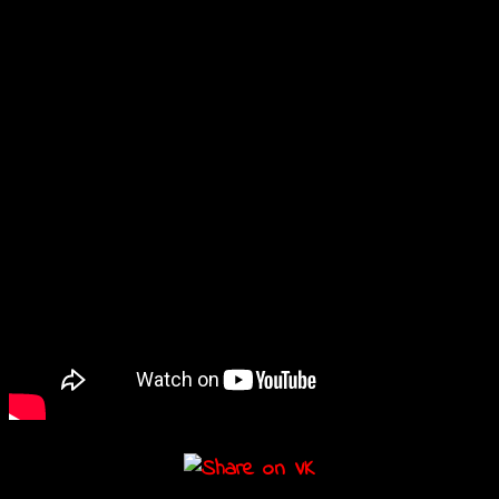
убийств, которые странным образом напоминают преступления
прошлых лет. Так они оказываются в эпицентре зловещей игры, и
цена проигрыша в ней — человеческая жизнь.