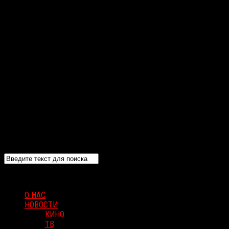
О НАС
НОВОСТИ
КИНО
ТВ