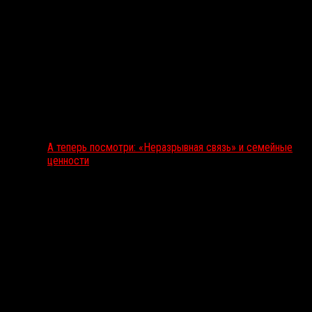
А теперь посмотри: «Неразрывная связь» и семейные
ценности