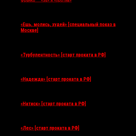
Ближайшие события
«Ешь, молись, худей» [специальный показ в
Москве]
11 августа 2026
«Турбулентность» [старт проката в РФ]
3 сентября 2026
«Надежда» [старт проката в РФ]
10 сентября 2026
«Натиск» [старт проката в РФ]
17 сентября 2026
«Лес» [старт проката в РФ]