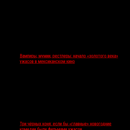
Вампиры, мумии, рестлеры: начало «золотого века»
ужасов в мексиканском кино
Три чёрных коня: если бы «главные» новогодние
комедии были фильмами ужасов