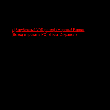
12.05.2021
Мероприятие Навигация
«
[Зарубежный VOD-релиз] «Жареный Барри»
[Выход в прокат в РФ] «Пила: Спираль»
»