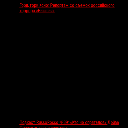
Гори, гори ясно: Репортаж со съемок российского
хоррора «Бывшая»
Подкаст RussoRosso
Подкаст RussoRosso №39: «Кто не спрятался» Дэйва
Франко — «за» и «против»