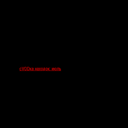
сVODка находок: июль