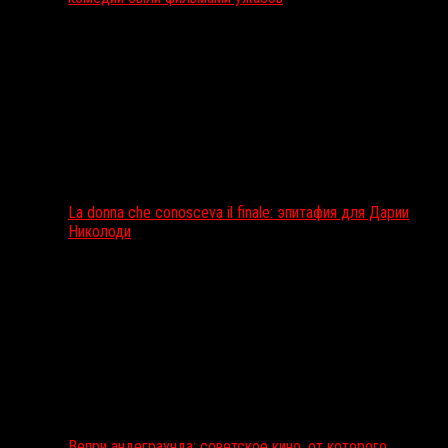
La donna che conosceva il finale: эпитафия для Дарии
Николоди
Вепри андеграунда: советское кино, от которого