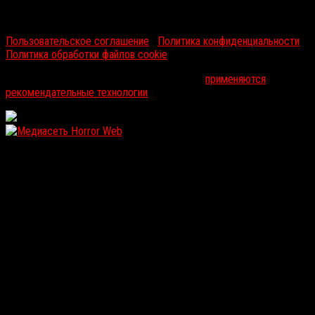
RussoRosso © 2026 ООО "ФМП Групп". Все права защищены.
Пользовательское соглашение
|
Политика конфиденциальности
|
Политика обработки файлов cookie
На информационном ресурсе russorosso.ru
применяются
рекомендательные технологии
.
WordPress: 11.92MB | MySQL:100 | 1,308sec