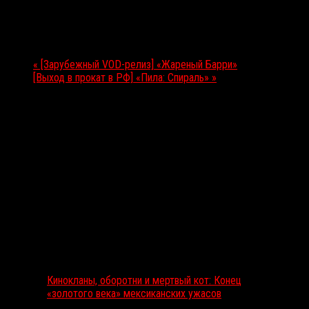
12.05.2021
Мероприятие Навигация
«
[Зарубежный VOD-релиз] «Жареный Барри»
[Выход в прокат в РФ] «Пила: Спираль»
»
Выбор редакции
Кинокланы, оборотни и мертвый кот: Конец
«золотого века» мексиканских ужасов