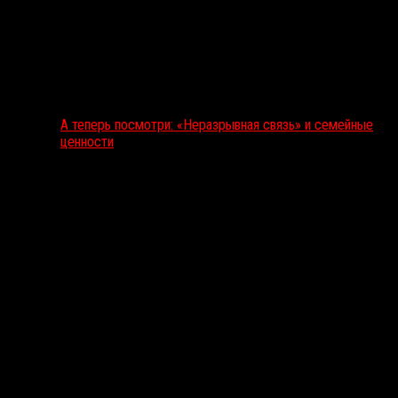
А теперь посмотри: «Неразрывная связь» и семейные
ценности