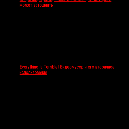
может затошнить
Everything Is Terrible! Видеомусор и его вторичное
использование