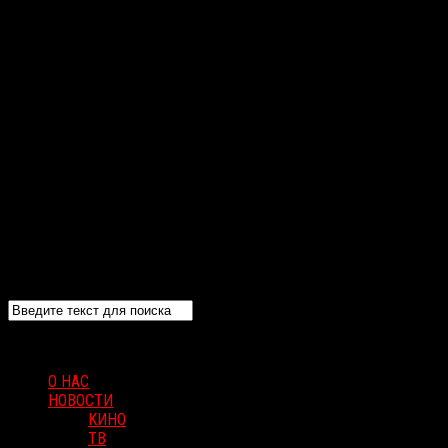
О НАС
НОВОСТИ
КИНО
ТВ