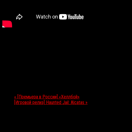
Подробности
Дата:
18.04.2019
Мероприятие Навигация
«
[Премьера в России] «Хеллбой»
[Игровой релиз] Haunted Jail: Alcatas
»
Выбор редакции