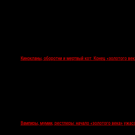
Кинокланы, оборотни и мертвый кот: Конец «золотого ве
Вампиры, мумии, рестлеры: начало «золотого века» ужас