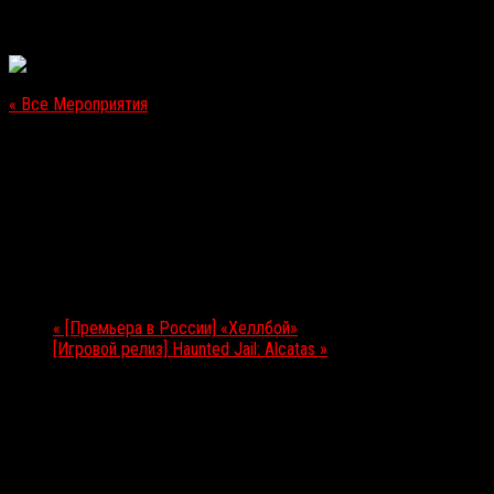
« Все Мероприятия
Это мероприятие прошло.
[Премьера в России] «Проклятие плачущей»
18.04.2019
Мероприятие Навигация
«
[Премьера в России] «Хеллбой»
[Игровой релиз] Haunted Jail: Alcatas
»