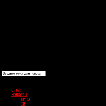
О НАС
НОВОСТИ
КИНО
ТВ