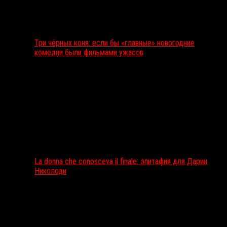
Три чёрных коня: если бы «главные» новогодние
комедии были фильмами ужасов
La donna che conosceva il finale: эпитафия для Дарии
Николоди