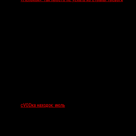
сVODка находок: июль