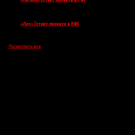
17 сентября 2026
«Лес» [старт проката в РФ]
12 ноября 2026
Посмотреть все
Последние рецензии