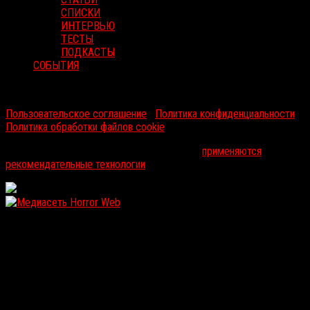
СПИСКИ
ИНТЕРВЬЮ
ТЕСТЫ
ПОДКАСТЫ
СОБЫТИЯ
RussoRosso © 2026 ООО "ФМП Групп". Все права защищены.
Пользовательское соглашение
|
Политика конфиденциальности
|
Политика обработки файлов cookie
На информационном ресурсе russorosso.ru
применяются
рекомендательные технологии
.
WordPress: 11.93MB | MySQL:102 | 1,300sec