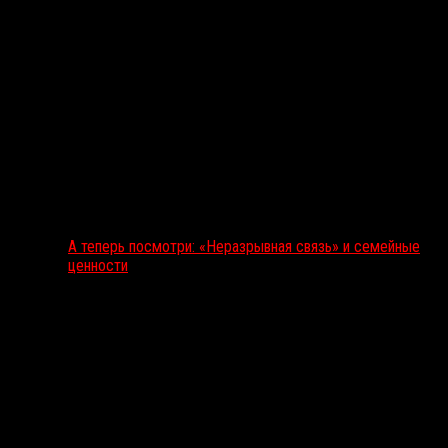
А теперь посмотри: «Неразрывная связь» и семейные
ценности