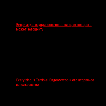
Вепри андеграунда: советское кино, от которого
может затошнить
Everything Is Terrible! Видеомусор и его вторичное
использование