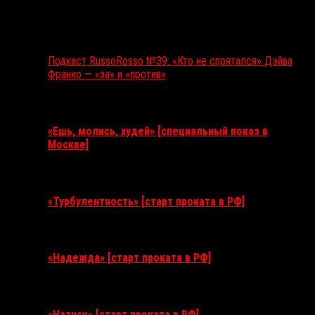
Подкаст RussoRosso №39: «Кто не спрятался» Дэйва
Франко — «за» и «против»
Ближайшие события
«Ешь, молись, худей» [специальный показ в
Москве]
11 августа 2026
«Турбулентность» [старт проката в РФ]
3 сентября 2026
«Надежда» [старт проката в РФ]
10 сентября 2026
«Натиск» [старт проката в РФ]