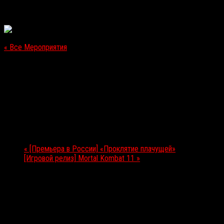
« Все Мероприятия
Это мероприятие прошло.
[Игровой релиз] Haunted Jail: Alcatas
19.04.2019
Мероприятие Навигация
«
[Премьера в России] «Проклятие плачущей»
[Игровой релиз] Mortal Kombat 11
»