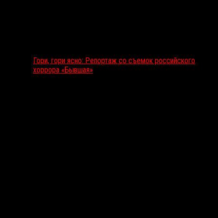
Гори, гори ясно: Репортаж со съемок российского
хоррора «Бывшая»
Подкаст RussoRosso