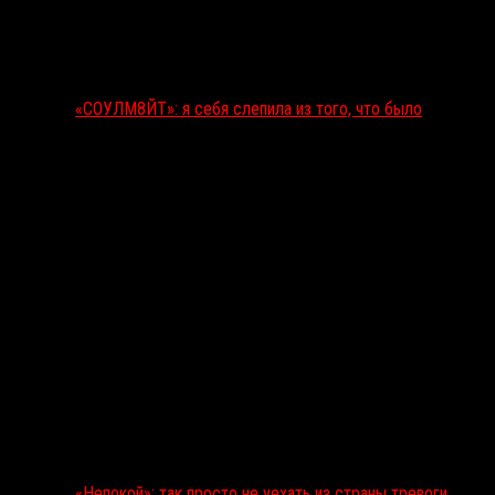
«СОУЛМ8ЙТ»: я себя слепила из того, что было
«Непокой»: так просто не уехать из страны тревоги