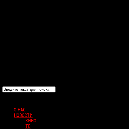
О НАС
НОВОСТИ
КИНО
ТВ