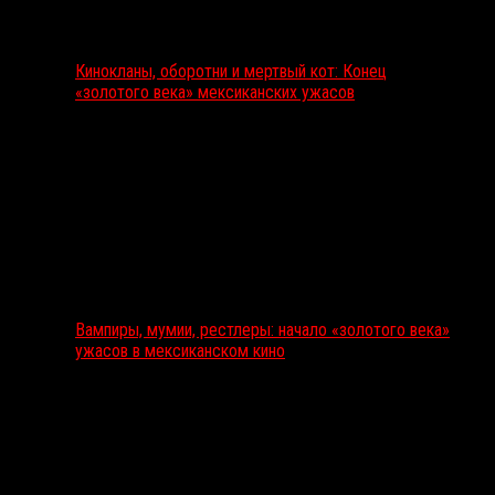
Кинокланы, оборотни и мертвый кот: Конец
«золотого века» мексиканских ужасов
Вампиры, мумии, рестлеры: начало «золотого века»
ужасов в мексиканском кино