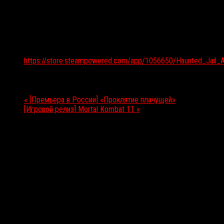
Подробности
Дата:
19.04.2019
Веб-сайт:
https://store.steampowered.com/app/1056650/Haunted_Jail_A
Мероприятие Навигация
«
[Премьера в России] «Проклятие плачущей»
[Игровой релиз] Mortal Kombat 11
»
Выбор редакции