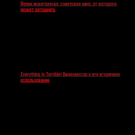
Вепри андеграунда: советское кино, от которого
может затошнить
Everything Is Terrible! Видеомусор и его вторичное
использование