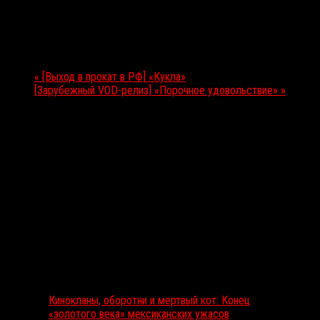
Дата:
25.06.2021
Мероприятие Навигация
«
[Выход в прокат в РФ] «Кукла»
[Зарубежный VOD-релиз] «Порочное удовольствие»
»
Выбор редакции
Кинокланы, оборотни и мертвый кот: Конец
«золотого века» мексиканских ужасов