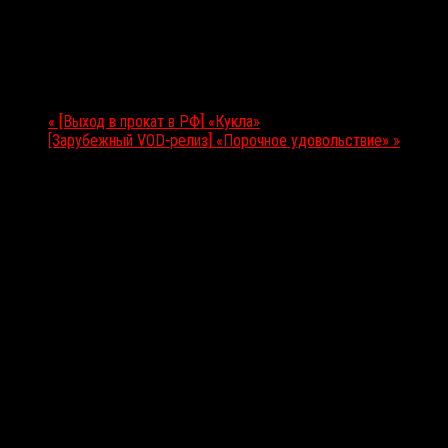
25.06.2021
Мероприятие Навигация
«
[Выход в прокат в РФ] «Кукла»
[Зарубежный VOD-релиз] «Порочное удовольствие»
»