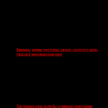
Вампиры, мумии, рестлеры: начало «золотого века»
ужасов в мексиканском кино
Три чёрных коня: если бы «главные» новогодние