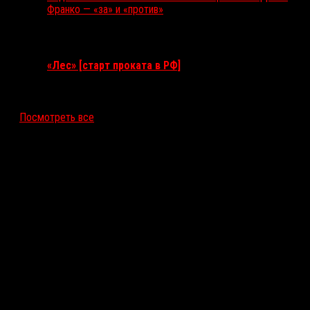
Франко — «за» и «против»
Ближайшие события
«Лес» [старт проката в РФ]
12 ноября 2026
Посмотреть все
Последние рецензии