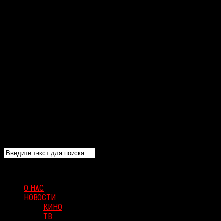
О НАС
НОВОСТИ
КИНО
ТВ