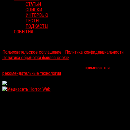
СТАТЬИ
СПИСКИ
ИНТЕРВЬЮ
ТЕСТЫ
ПОДКАСТЫ
СОБЫТИЯ
RussoRosso © 2026 ООО "ФМП Групп". Все права защищены.
Пользовательское соглашение
|
Политика конфиденциальности
|
Политика обработки файлов cookie
На информационном ресурсе russorosso.ru
применяются
рекомендательные технологии
.
WordPress: 11.82MB | MySQL:100 | 1,441sec