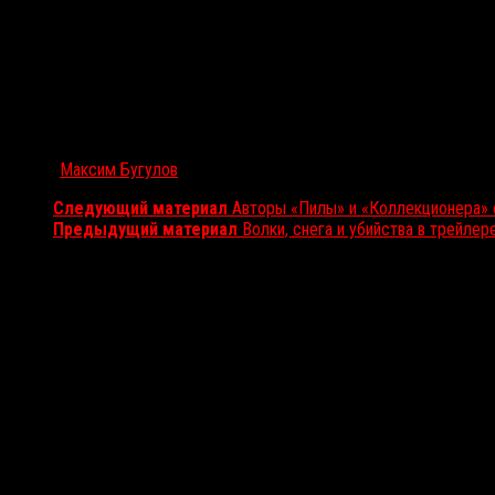
Автор:
Максим Бугулов
Следующий материал
Авторы «Пилы» и «Коллекционера» 
Предыдущий материал
Волки, снега и убийства в трейл
Вам также может понравиться...
Выбор редакции