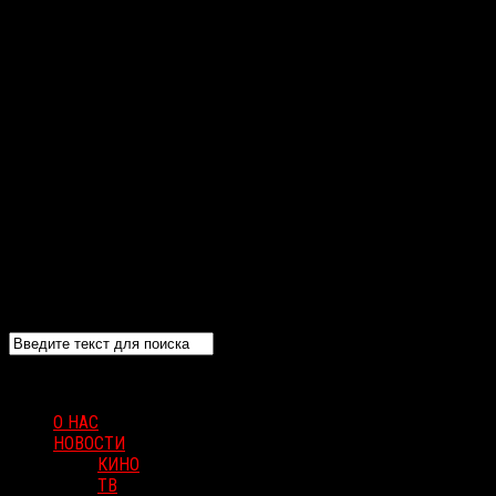
О НАС
НОВОСТИ
КИНО
ТВ