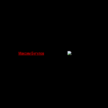
Привет, столичная Пустошь! Отчет с фестиваля пос
Максим Бугулов
Авг 21, 2018
445
Уже в четвертый раз небольшой кусок российской столицы на од
постапокалиптической тематике. Если вы в минувшую субботу были 
<
>
Хорошо заметно, что основными двигателями фестиваля были люб