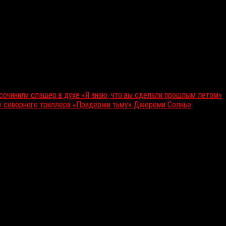
сочинили слэшер в духе «Я знаю, что вы сделали прошлым летом»
ере северного триллера «Придержи тьму» Джереми Солнье