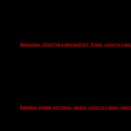
Кинокланы, оборотни и мертвый кот: Конец «золотого ве
Вампиры, мумии, рестлеры: начало «золотого века» ужас