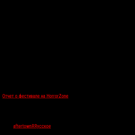
В определенное время наступал волшебный момент, когда непривы
призывные речи организаторов, скандирование имени очередного
вспыхивающий смех — густой мужской и слегка надменный женски
границы между капиталистической реальностью и брутальным пост
возможность лицезреть субкультуру в действии и идеальных усло
новый, еще более ядерный уровень.
<
>
Читайте также:
Отчет о фестивале на HorrorZone
Тэги:
aftertown
RRусское