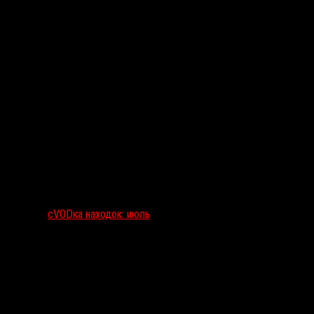
сVODка находок: июль