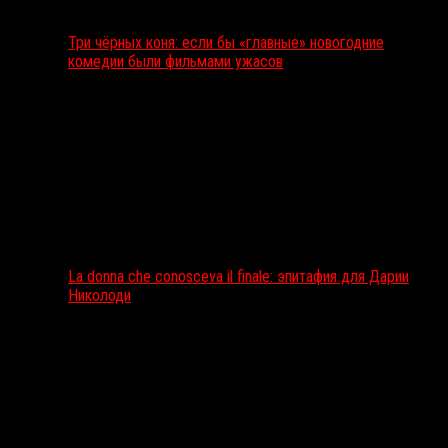
Три чёрных коня: если бы «главные» новогодние
комедии были фильмами ужасов
La donna che conosceva il finale: эпитафия для Дарии
Николоди