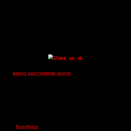
Сюжет хоррора держится в секрете, однако уже известно, что
нам грозит история в духе культовых слэшеров 1990-х
«Я знаю,
что вы сделали прошлым летом»
и
«Крик»
. Продюсировать
картину будут
Аарон Янус
(
«Тихое место»
) и
Дэвид Бобэйр
.
Мелтон и Данстэн также недавно закончили работу над еще
двумя сценариями —
«Оцените наше обслуживание»
(
Rate Your
Stay
) и
«Расплата»
(
The Reckoning
): первый получил прописку на
Lionsgate, второй заказала Paramount.
Тэги:
маркус данстэн
патрик мелтон
Автор:
RussoRosso