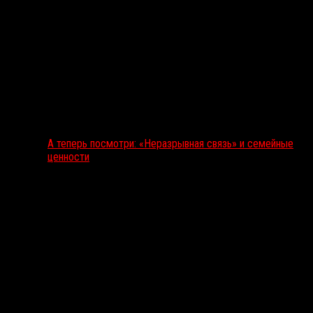
А теперь посмотри: «Неразрывная связь» и семейные
ценности