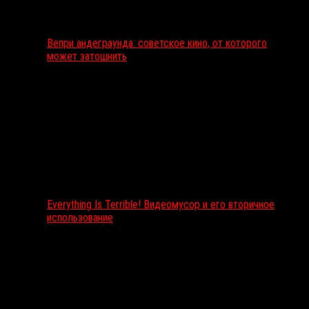
Вепри андеграунда: советское кино, от которого
может затошнить
Everything Is Terrible! Видеомусор и его вторичное
использование