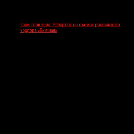
Гори, гори ясно: Репортаж со съемок российского
хоррора «Бывшая»
Подкаст RussoRosso