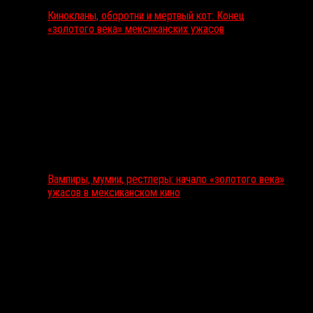
Кинокланы, оборотни и мертвый кот: Конец
«золотого века» мексиканских ужасов
Вампиры, мумии, рестлеры: начало «золотого века»
ужасов в мексиканском кино