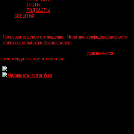
ТЕСТЫ
ПОДКАСТЫ
СОБЫТИЯ
RussoRosso © 2026 ООО "ФМП Групп". Все права защищены.
Пользовательское соглашение
|
Политика конфиденциальности
|
Политика обработки файлов cookie
На информационном ресурсе russorosso.ru
применяются
рекомендательные технологии
.
WordPress: 12.11MB | MySQL:105 | 0,894sec