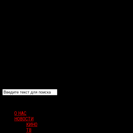
О НАС
НОВОСТИ
КИНО
ТВ