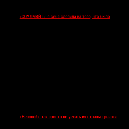
«СОУЛМ8ЙТ»: я себя слепила из того, что было
«Непокой»: так просто не уехать из страны тревоги