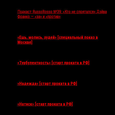
Подкаст RussoRosso №39: «Кто не спрятался» Дэйва
Франко — «за» и «против»
Ближайшие события
«Ешь, молись, худей» [специальный показ в
Москве]
11 августа 2026
«Турбулентность» [старт проката в РФ]
3 сентября 2026
«Надежда» [старт проката в РФ]
10 сентября 2026
«Натиск» [старт проката в РФ]
17 сентября 2026