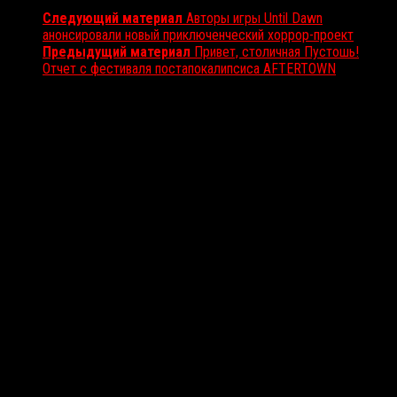
Следующий материал
Авторы игры Until Dawn
анонсировали новый приключенческий хоррор-проект
Предыдущий материал
Привет, столичная Пустошь!
Отчет с фестиваля постапокалипсиса AFTERTOWN
Вам также может понравиться...
Выбор редакции