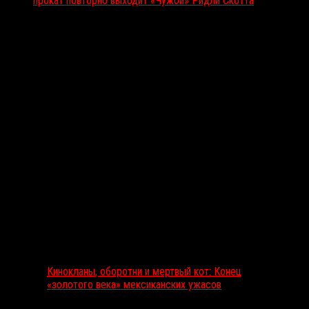
прокат повторно выходит «Чужой» Ридли Скотта
Вам также может понравиться...
Выбор редакции
Кинокланы, оборотни и мертвый кот: Конец
«золотого века» мексиканских ужасов