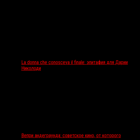
La donna che conosceva il finale: эпитафия для Дарии
Николоди
Вепри андеграунда: советское кино, от которого