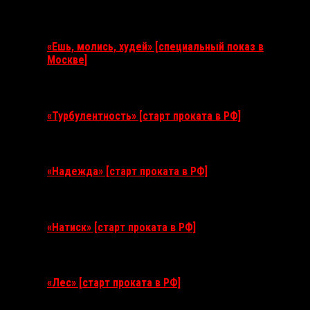
Ближайшие события
«Ешь, молись, худей» [специальный показ в
Москве]
11 августа 2026
«Турбулентность» [старт проката в РФ]
3 сентября 2026
«Надежда» [старт проката в РФ]
10 сентября 2026
«Натиск» [старт проката в РФ]
17 сентября 2026
«Лес» [старт проката в РФ]