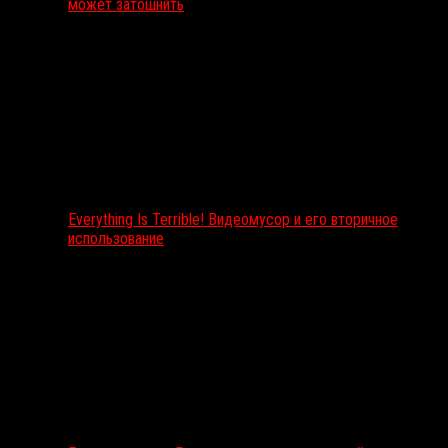
может затошнить
Everything Is Terrible! Видеомусор и его вторичное
использование