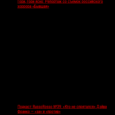
Гори, гори ясно: Репортаж со съемок российского
хоррора «Бывшая»
Подкаст RussoRosso
Подкаст RussoRosso №39: «Кто не спрятался» Дэйва
Франко — «за» и «против»