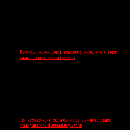
Вампиры, мумии, рестлеры: начало «золотого века»
ужасов в мексиканском кино
Три чёрных коня: если бы «главные» новогодние
комедии были фильмами ужасов