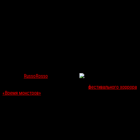
Торжество атмосферы: Десять лучших фэнтези и
исторических фильмов ужасов
RussoRosso
Фев 25, 2019
35138
Готовясь к выходу на российские экраны
фестивального хоррора
«Время монстров»
(прокатчик Planeta Inform планирует
выпустить его 2 мая), мы обозреваем десять лучших
исторических и фэнтезийных фильмов ужасов.