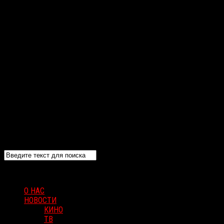
О НАС
НОВОСТИ
КИНО
ТВ