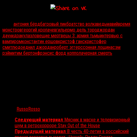
Тэги:
антония бёрд
багровый пик
братство волка
ведьма
вий
время
монстров
георгий кропачев
гильермо дель торо
джордан
дауни
дракула
зловещие мертвецы 3: армия тьмы
интервью с
вампиром
константин ершов
кристоф ганс
кристофер
смит
людоед
нил джордан
роберт эггерс
сонная лощина
сэм
рэйми
тим бертон
фрэнсис форд коппола
черная смерть
Автор:
RussoRosso
Следующий материал
Мясник в маске и телевизионный
шум в ретрохорроре Stay Out of the House
Предыдущий материал
В честь 40-летия в российский