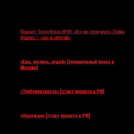
Подкаст RussoRosso №39: «Кто не спрятался» Дэйва
Франко — «за» и «против»
Ближайшие события
«Ешь, молись, худей» [специальный показ в
Москве]
11 августа 2026
«Турбулентность» [старт проката в РФ]
3 сентября 2026
«Надежда» [старт проката в РФ]
10 сентября 2026