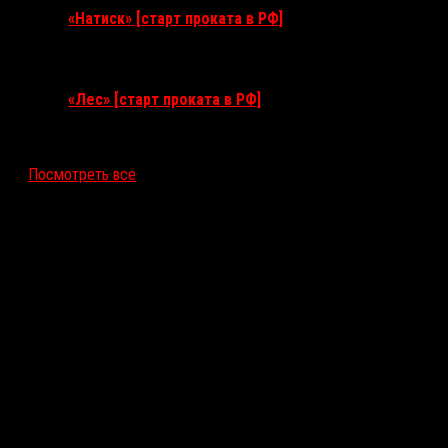
«Натиск» [старт проката в РФ]
17 сентября 2026
«Лес» [старт проката в РФ]
12 ноября 2026
Посмотреть все
Последние рецензии