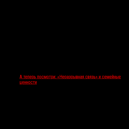
А теперь посмотри: «Неразрывная связь» и семейные
ценности