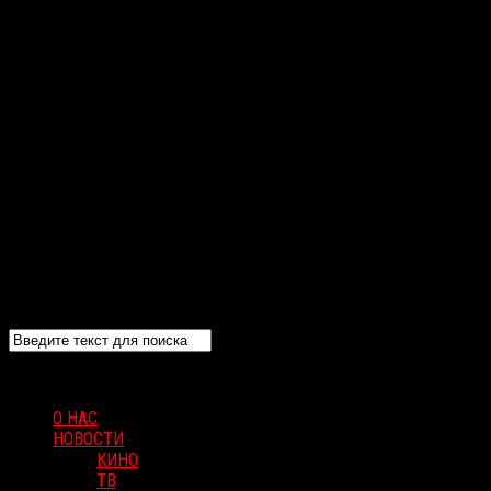
О НАС
НОВОСТИ
КИНО
ТВ