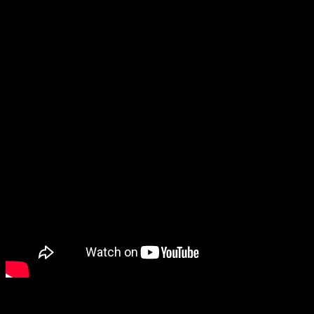
Отличная британская киноантология студии Amicus и
выдающегося оператора и талантливого режиссера
Фредди