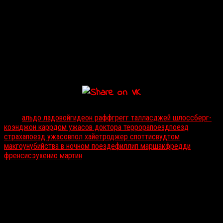
оборотни атакуют пассажиров застрявшего посреди леса
поезда. Обязательный состав второстепенных персонажей —
очкарик, рубаха-парень, харизматичный подлец, юная дурочка,
мать-одиночка, пожилая пара — дает возможность поиграть во
время просмотра в игру «Кого убьют первым?». Единственная
претензия — фильм не очень быстро стартует, но, когда экшн
все-таки начинается, ни к нему, ни к олдскульным спецэффектам
претензий не возникает.
Тэги:
альдо ладо
вой
гидеон рафф
грегг таллас
джей шлоссберг-
коэн
джон карр
дом ужасов доктора террора
поезд
поезд
страха
поезд ужасов
пол хайет
роджер споттисвуд
том
макгоун
убийства в ночном поезде
филлип маршак
фредди
френсис
эухенио мартин