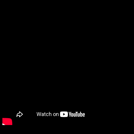
Итальянский эксплотейшн с музыкой
Эннио Морриконе
,