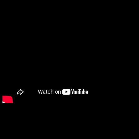
Да, это название встречается здесь снова. С другой стороны, так
можно назвать любой из перечисленных фильмов, не погрешив
против истины.
Антология была слеплена хитрым продюсером
Джеем