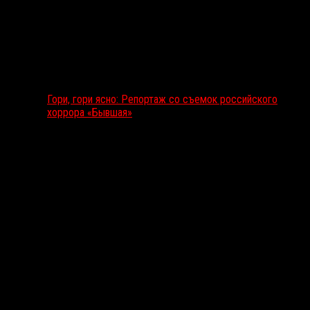
Гори, гори ясно: Репортаж со съемок российского
хоррора «Бывшая»
Подкаст RussoRosso