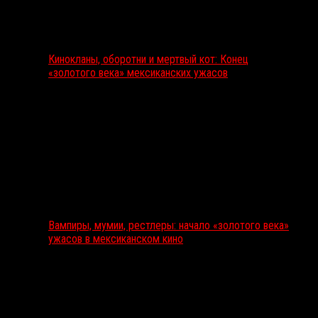
Кинокланы, оборотни и мертвый кот: Конец
«золотого века» мексиканских ужасов
Вампиры, мумии, рестлеры: начало «золотого века»
ужасов в мексиканском кино