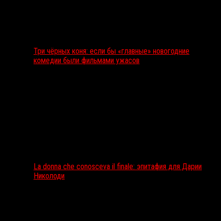
Три чёрных коня: если бы «главные» новогодние
комедии были фильмами ужасов
La donna che conosceva il finale: эпитафия для Дарии
Николоди