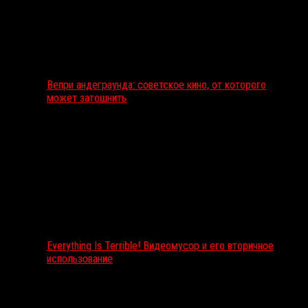
Вепри андеграунда: советское кино, от которого
может затошнить
Everything Is Terrible! Видеомусор и его вторичное
использование