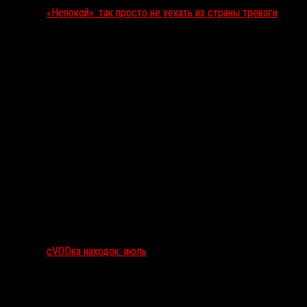
«Непокой»: так просто не уехать из страны тревоги
сVODка находок: июль