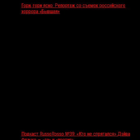
Гори, гори ясно: Репортаж со съемок российского
хоррора «Бывшая»
Подкаст RussoRosso
Подкаст RussoRosso №39: «Кто не спрятался» Дэйва
Франко — «за» и «против»