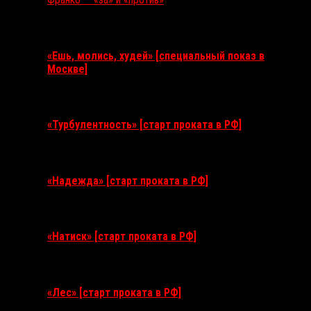
Ближайшие события
«Ешь, молись, худей» [специальный показ в
Москве]
11 августа 2026
«Турбулентность» [старт проката в РФ]
3 сентября 2026
«Надежда» [старт проката в РФ]
10 сентября 2026
«Натиск» [старт проката в РФ]
17 сентября 2026
«Лес» [старт проката в РФ]