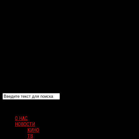
О НАС
НОВОСТИ
КИНО
ТВ