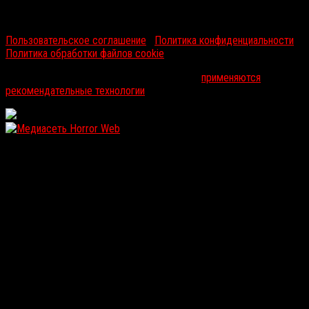
RussoRosso © 2026 ООО "ФМП Групп". Все права защищены.
Пользовательское соглашение
|
Политика конфиденциальности
|
Политика обработки файлов cookie
На информационном ресурсе russorosso.ru
применяются
рекомендательные технологии
.
WordPress: 12.23MB | MySQL:112 | 1,030sec