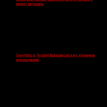
может затошнить
Everything Is Terrible! Видеомусор и его вторичное
использование