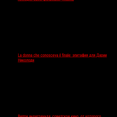
La donna che conosceva il finale: эпитафия для Дарии
Николоди
Вепри андеграунда: советское кино, от которого