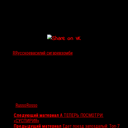
(2015).
<
>
Тэги:
RRусское
василий сигарев
зомби
Автор:
RussoRosso
Следующий материал
А ТЕПЕРЬ ПОСМОТРИ:
«СУСПИРИЯ»
Предыдущий материал
Едет поезд запоздалый: Топ-7