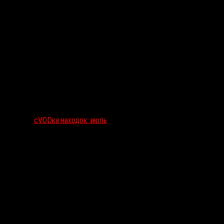
сVODка находок: июль