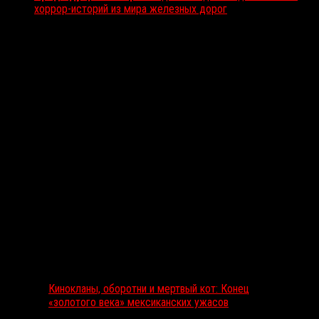
хоррор-историй из мира железных дорог
Вам также может понравиться...
Выбор редакции
Кинокланы, оборотни и мертвый кот: Конец
«золотого века» мексиканских ужасов