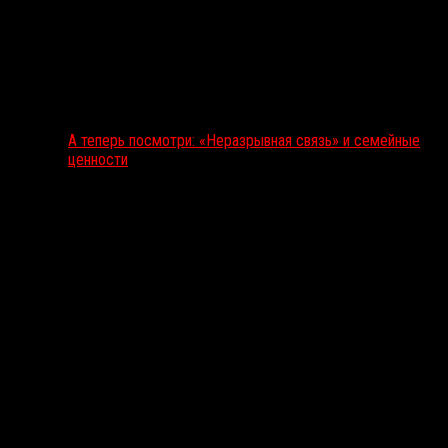
А теперь посмотри: «Неразрывная связь» и семейные
ценности