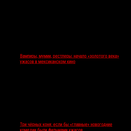
Вампиры, мумии, рестлеры: начало «золотого века»
ужасов в мексиканском кино
Три чёрных коня: если бы «главные» новогодние
комедии были фильмами ужасов