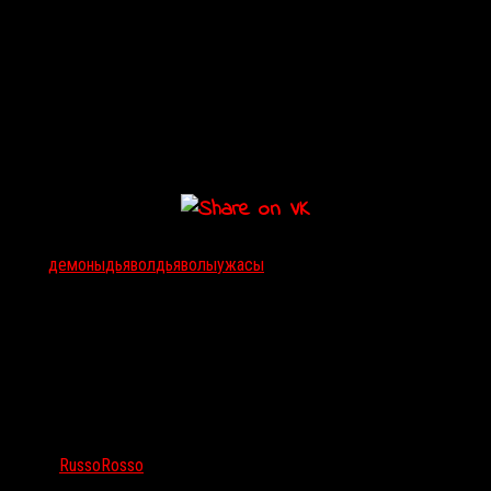
расположенный напротив обители заключенных, имеет жуткий
подвал с пугающими тенями и голосами мертвых людей. Девочка
не могла скрывать свой дар общения с призраками, и за это ей
пришлось расплатиться. После ужасной смерти матери жизнь
девочки и ее брата становится невыносимой, и Элис принимает
решение бежать. Спустя годы странный звонок возвращает ее в
родительский дом и заставляет вновь вспомнить кошмарную
историю, случившуюся здесь много лет назад.
Тэги:
демоны
дьявол
дьяволы
ужасы
Автор:
RussoRosso