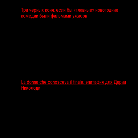
Три чёрных коня: если бы «главные» новогодние
комедии были фильмами ужасов
La donna che conosceva il finale: эпитафия для Дарии
Николоди