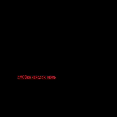
сVODка находок: июль