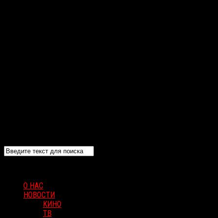
О НАС
НОВОСТИ
КИНО
ТВ