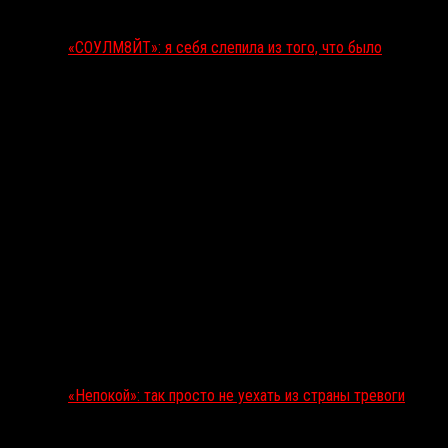
«СОУЛМ8ЙТ»: я себя слепила из того, что было
«Непокой»: так просто не уехать из страны тревоги