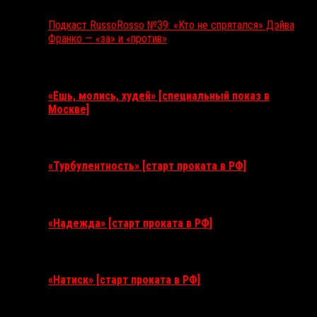
Подкаст RussoRosso №39: «Кто не спрятался» Дэйва
Франко — «за» и «против»
Ближайшие события
«Ешь, молись, худей» [специальный показ в
Москве]
11 августа 2026
«Турбулентность» [старт проката в РФ]
3 сентября 2026
«Надежда» [старт проката в РФ]
10 сентября 2026
«Натиск» [старт проката в РФ]
17 сентября 2026