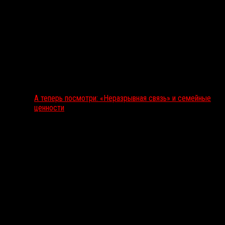
А теперь посмотри: «Неразрывная связь» и семейные
ценности