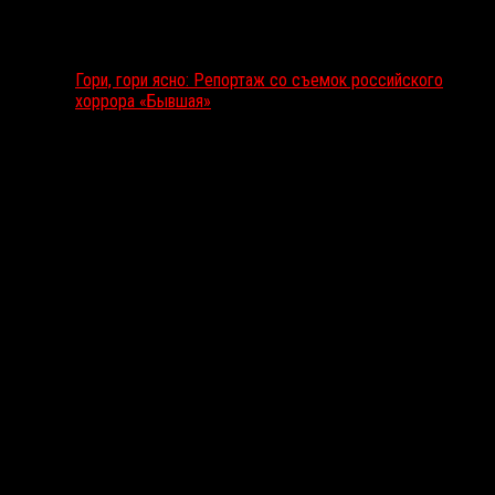
Гори, гори ясно: Репортаж со съемок российского
хоррора «Бывшая»
Подкаст RussoRosso