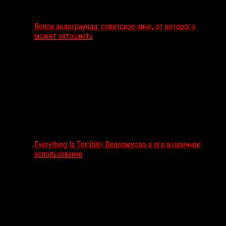
Вепри андеграунда: советское кино, от которого
может затошнить
Everything Is Terrible! Видеомусор и его вторичное
использование