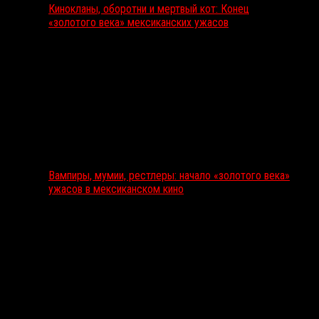
Кинокланы, оборотни и мертвый кот: Конец
«золотого века» мексиканских ужасов
Вампиры, мумии, рестлеры: начало «золотого века»
ужасов в мексиканском кино