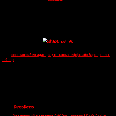
запланирован на 28 марта.
<
>
Тэги:
восставший из ада
гэри дж. танниклифф
клайв баркер
пол т.
тейлор
Автор:
RussoRosso