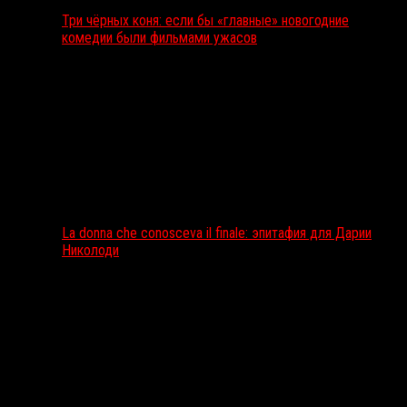
Три чёрных коня: если бы «главные» новогодние
комедии были фильмами ужасов
La donna che conosceva il finale: эпитафия для Дарии
Николоди