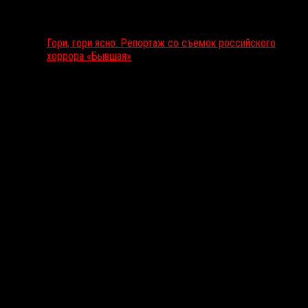
Гори, гори ясно: Репортаж со съемок российского
хоррора «Бывшая»
Подкаст RussoRosso