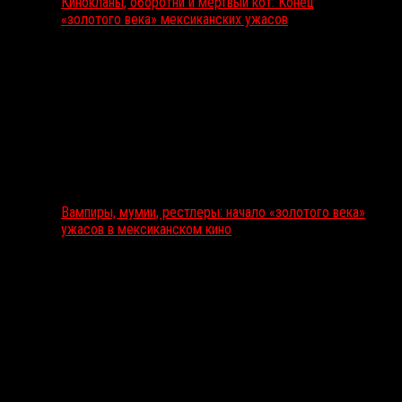
Кинокланы, оборотни и мертвый кот: Конец
«золотого века» мексиканских ужасов
Вампиры, мумии, рестлеры: начало «золотого века»
ужасов в мексиканском кино