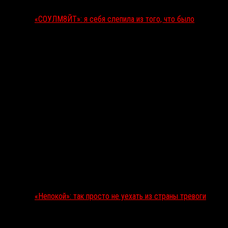
«СОУЛМ8ЙТ»: я себя слепила из того, что было
«Непокой»: так просто не уехать из страны тревоги