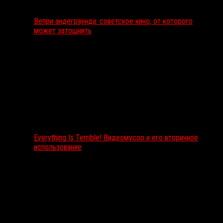
Вепри андеграунда: советское кино, от которого
может затошнить
Everything Is Terrible! Видеомусор и его вторичное
использование