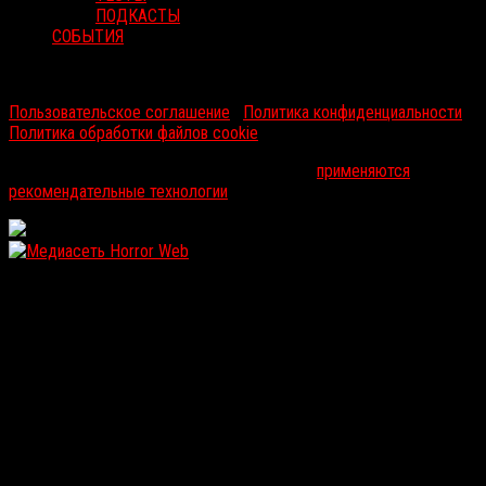
ПОДКАСТЫ
СОБЫТИЯ
RussoRosso © 2026 ООО "ФМП Групп". Все права защищены.
Пользовательское соглашение
|
Политика конфиденциальности
|
Политика обработки файлов cookie
На информационном ресурсе russorosso.ru
применяются
рекомендательные технологии
.
WordPress: 12.17MB | MySQL:108 | 1,062sec