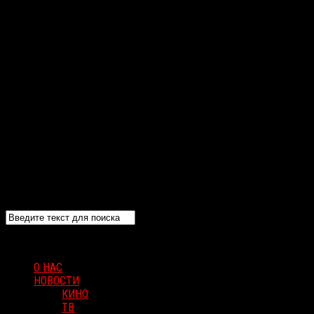
О НАС
НОВОСТИ
КИНО
ТВ