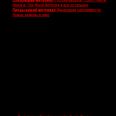
Следующий материал
СVODка находок: I Don’t Feel at
Home in This World Anymore и все остальное
Предыдущий материал
Инкарнация одержимости.
Новые демоны в кино
Вам также может понравиться...
Выбор редакции