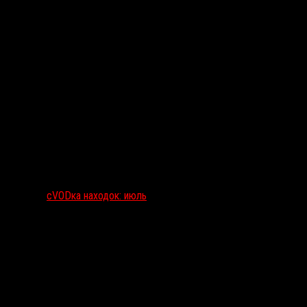
сVODка находок: июль