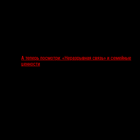
А теперь посмотри: «Неразрывная связь» и семейные
ценности