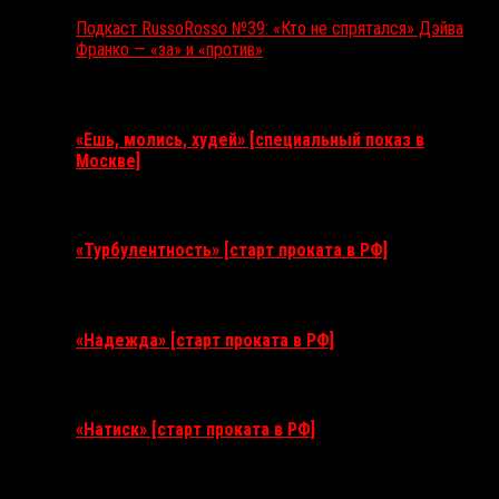
Подкаст RussoRosso №39: «Кто не спрятался» Дэйва
Франко — «за» и «против»
Ближайшие события
«Ешь, молись, худей» [специальный показ в
Москве]
11 августа 2026
«Турбулентность» [старт проката в РФ]
3 сентября 2026
«Надежда» [старт проката в РФ]
10 сентября 2026
«Натиск» [старт проката в РФ]
17 сентября 2026