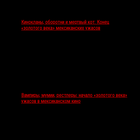
Кинокланы, оборотни и мертвый кот: Конец
«золотого века» мексиканских ужасов
Вампиры, мумии, рестлеры: начало «золотого века»
ужасов в мексиканском кино