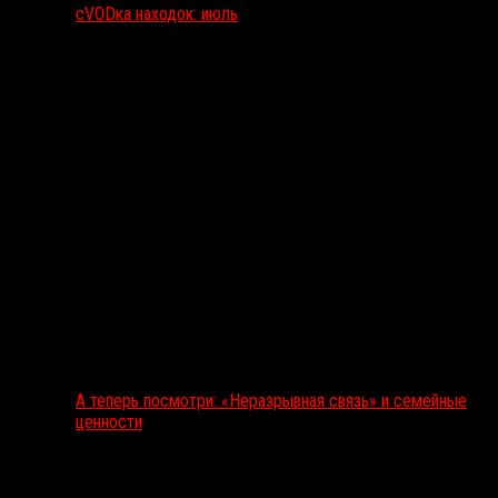
сVODка находок: июль
А теперь посмотри: «Неразрывная связь» и семейные
ценности