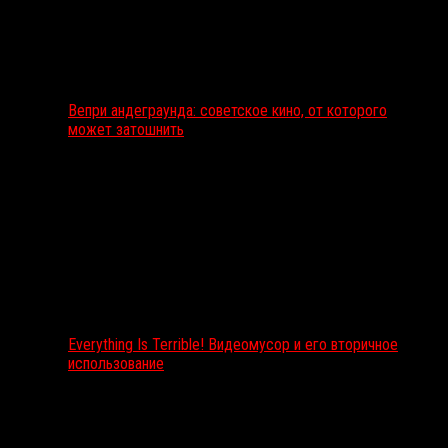
Вепри андеграунда: советское кино, от которого
может затошнить
Everything Is Terrible! Видеомусор и его вторичное
использование