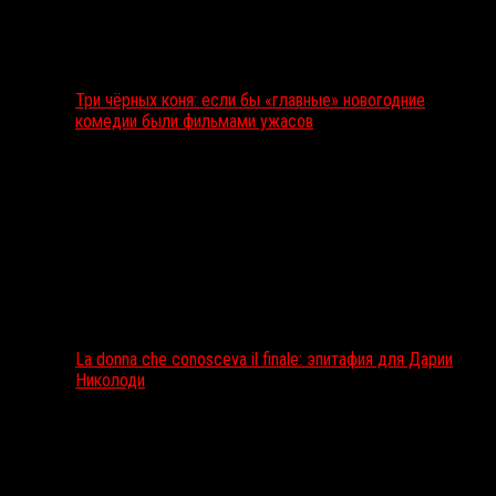
Три чёрных коня: если бы «главные» новогодние
комедии были фильмами ужасов
La donna che conosceva il finale: эпитафия для Дарии
Николоди