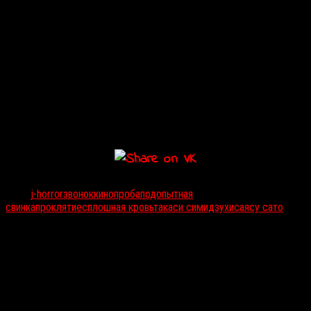
испугаетесь, но и откроете нечто новое о Стране восходящего
солнца. Хотя японцы и любят сбивать наивных иностранцев с
толку, если отказаться от предрассудков и отмашек в духе «ах,
этот сумасшедший народ», то погружение в j-horror может стать
путешествием покруче американских горок. Режиссеры японских
фильмов ужасов — смелые экспериментаторы с формой,
самыми неожиданными способами переплетающие собственные
традиции и привычные западному зрителю приемы.
Тэги:
j-horror
звонок
кинопроба
подопытная
свинка
проклятие
сплошная кровь
такаси симидзу
хисаясу сато