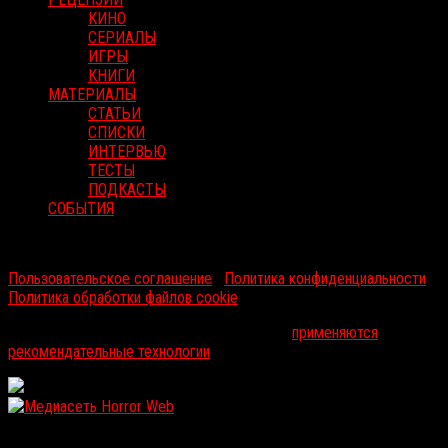
КИНО
СЕРИАЛЫ
ИГРЫ
КНИГИ
МАТЕРИАЛЫ
СТАТЬИ
СПИСКИ
ИНТЕРВЬЮ
ТЕСТЫ
ПОДКАСТЫ
СОБЫТИЯ
RussoRosso © 2026 ООО "ФМП Групп". Все права защищены.
Пользовательское соглашение
|
Политика конфиденциальности
|
Политика обработки файлов cookie
На информационном ресурсе russorosso.ru
применяются
рекомендательные технологии
.
WordPress: 12.1MB | MySQL:110 | 1,062sec