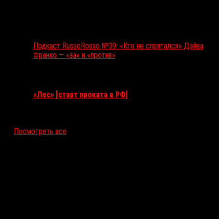
Подкаст RussoRosso №39: «Кто не спрятался» Дэйва
Франко — «за» и «против»
Ближайшие события
«Лес» [старт проката в РФ]
12 ноября 2026
Посмотреть все
Последние рецензии