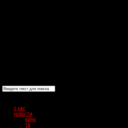
О НАС
НОВОСТИ
КИНО
ТВ