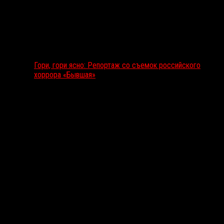
Гори, гори ясно: Репортаж со съемок российского
хоррора «Бывшая»
Подкаст RussoRosso