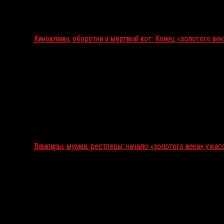
Кинокланы, оборотни и мертвый кот: Конец «золотого ве
Вампиры, мумии, рестлеры: начало «золотого века» ужас