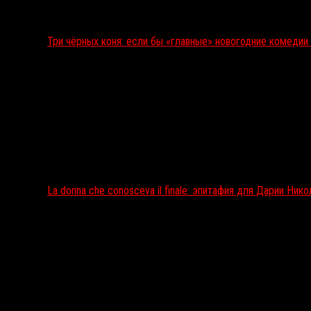
Три чёрных коня: если бы «главные» новогодние комеди
La donna che conosceva il finale: эпитафия для Дарии Ник