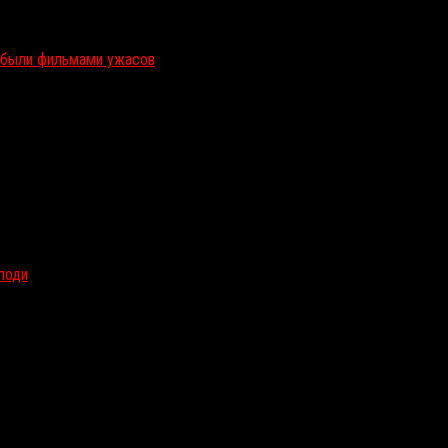
и были фильмами ужасов
олоди