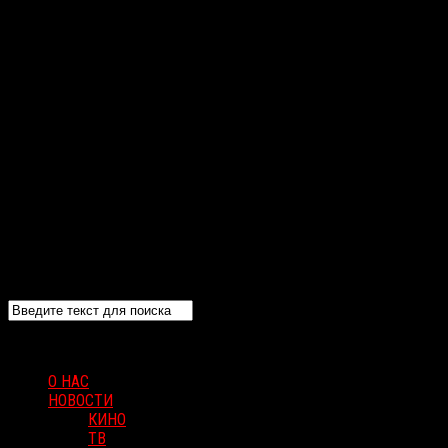
О НАС
НОВОСТИ
КИНО
ТВ