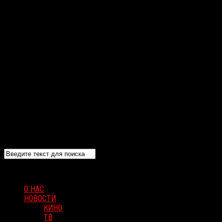
О НАС
НОВОСТИ
КИНО
ТВ