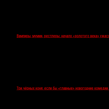
Вампиры, мумии, рестлеры: начало «золотого века» ужас
Три чёрных коня: если бы «главные» новогодние комеди