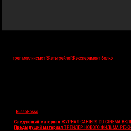
Тэги:
грег маклин
смотRRеть
трейлеRR
эксперимент белко
Автор:
RussoRosso
Следующий материал
ЖУРНАЛ CAHIERS DU CINEMA ВК
Предыдущий материал
ТРЕЙЛЕР НОВОГО ФИЛЬМА РЕЖ