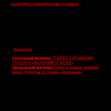
Тэги:
ад
смотRRеть
трейлеRR
штефан руцовицки
Автор:
RussoRosso
Следующий материал
ТРЕЙЛЕР К КРОВАВОМУ
ТРИЛЛЕРУ «ЭКСПЕРИМЕНТ БЕЛКО»
Предыдущий материал
Бортич в подвале, призраки
вокруг: Репортаж со съемок «Проводника»
Вам также может понравиться...