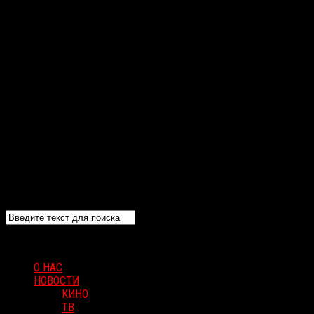
О НАС
НОВОСТИ
КИНО
ТВ