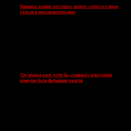
Вампиры, мумии, рестлеры: начало «золотого века»
ужасов в мексиканском кино
Три чёрных коня: если бы «главные» новогодние
комедии были фильмами ужасов