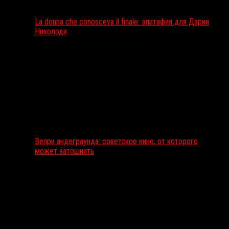
La donna che conosceva il finale: эпитафия для Дарии
Николоди
Вепри андеграунда: советское кино, от которого
может затошнить