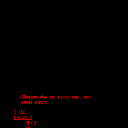
«Мальчик-обжора»: вкус пороков рода
человеческого
О НАС
НОВОСТИ
КИНО