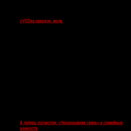
сVODка находок: июль
А теперь посмотри: «Неразрывная связь» и семейные
ценности