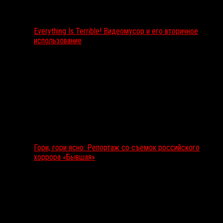
Everything Is Terrible! Видеомусор и его вторичное
использование
Гори, гори ясно: Репортаж со съемок российского
хоррора «Бывшая»
Подкаст RussoRosso