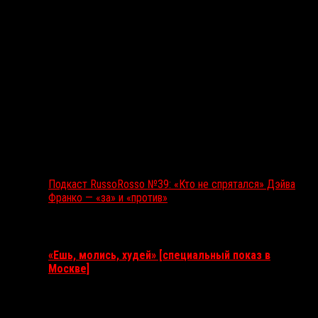
Подкаст RussoRosso №39: «Кто не спрятался» Дэйва
Франко — «за» и «против»
Ближайшие события
«Ешь, молись, худей» [специальный показ в
Москве]
11 августа 2026