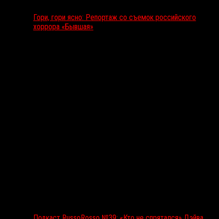
Гори, гори ясно: Репортаж со съемок российского
хоррора «Бывшая»
Подкаст RussoRosso
Подкаст RussoRosso №39: «Кто не спрятался» Дэйва