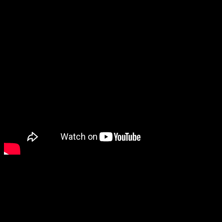
Пенсионерке Янине Душейко за пятьдесят, у нее
много свободного времени и доброе сердце, в
котором достаточно места для людей, но еще
больше — для зверей. Однажды, отправившись на
поиски исчезнувшей собаки, она обнаруживает тело
своего соседа. Некоторое время спустя полиция