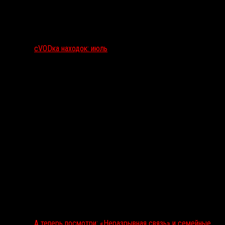
сVODка находок: июль
А теперь посмотри: «Неразрывная связь» и семейные