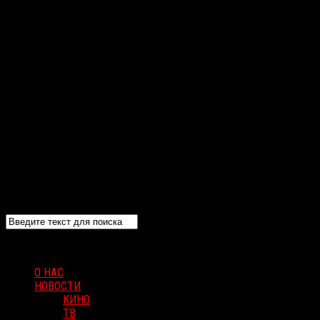
О НАС
НОВОСТИ
КИНО
ТВ