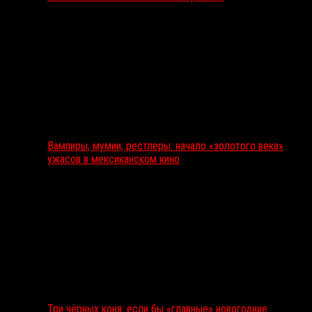
Вампиры, мумии, рестлеры: начало «золотого века»
ужасов в мексиканском кино
Три чёрных коня: если бы «главные» новогодние