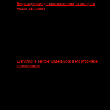
Вепри андеграунда: советское кино, от которого
может затошнить
Everything Is Terrible! Видеомусор и его вторичное
использование