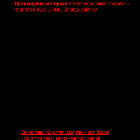
Предыдущий материал
В Беларуси снимают мрачный
триллер в духе «Семи» Дэвида Финчера
Вам также может понравиться...
Выбор редакции
Кинокланы, оборотни и мертвый кот: Конец
«золотого века» мексиканских ужасов