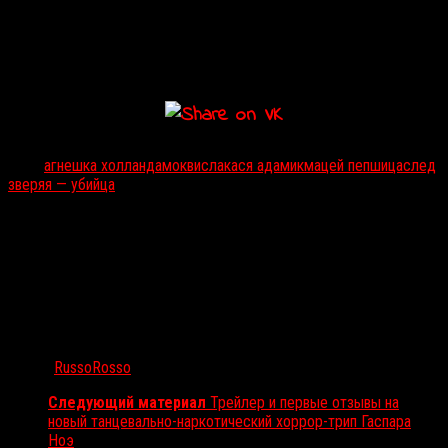
Тэги:
агнешка холланд
амок
висла
кася адамик
мацей пепшица
след
зверя
я — убийца
Автор:
RussoRosso
Следующий материал
Трейлер и первые отзывы на
новый танцевально-наркотический хоррор-трип Гаспара
Ноэ