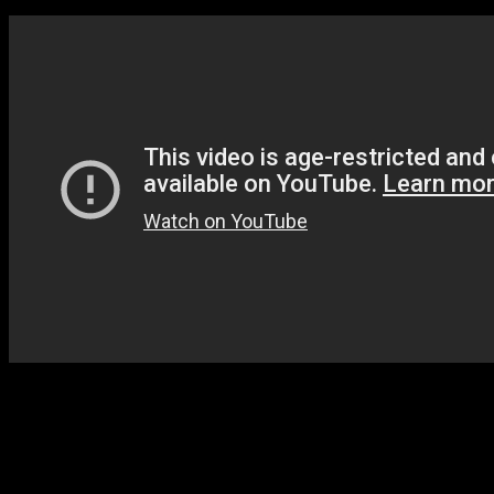
По реке Одер дрейфует изуродованное тело. Его
находят рыболовы, а информация об этом появляется
на всех новостных каналах страны. Виновных в
преступлении не удается найти, и дело приходится
приостановить. Спустя четыре года в анонимном