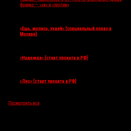
Франко — «за» и «против»
Ближайшие события
«Ешь, молись, худей» [специальный показ в
Москве]
11 августа 2026
«Надежда» [старт проката в РФ]
10 сентября 2026
«Лес» [старт проката в РФ]
12 ноября 2026
Посмотреть все
Последние рецензии