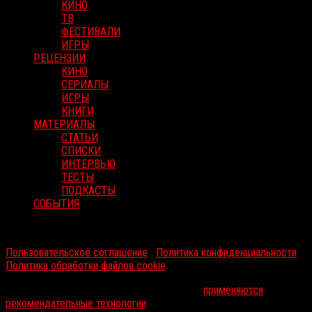
КИНО
ТВ
ФЕСТИВАЛИ
ИГРЫ
РЕЦЕНЗИИ
КИНО
СЕРИАЛЫ
ИГРЫ
КНИГИ
МАТЕРИАЛЫ
СТАТЬИ
СПИСКИ
ИНТЕРВЬЮ
ТЕСТЫ
ПОДКАСТЫ
СОБЫТИЯ
RussoRosso © 2026 ООО "ФМП Групп". Все права защищены.
Пользовательское соглашение
|
Политика конфиденциальности
|
Политика обработки файлов cookie
На информационном ресурсе russorosso.ru
применяются
рекомендательные технологии
.