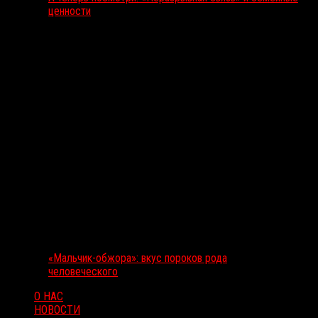
ценности
«Мальчик-обжора»: вкус пороков рода
человеческого
О НАС
НОВОСТИ