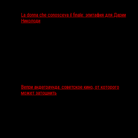
La donna che conosceva il finale: эпитафия для Дарии
Николоди
Вепри андеграунда: советское кино, от которого
может затошнить