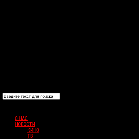
О НАС
НОВОСТИ
КИНО
ТВ