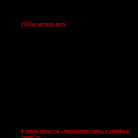
сVODка находок: июль
А теперь посмотри: «Неразрывная связь» и семейные
ценности