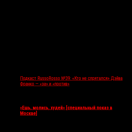
Подкаст RussoRosso №39: «Кто не спрятался» Дэйва
Франко — «за» и «против»
Ближайшие события
«Ешь, молись, худей» [специальный показ в
Москве]
11 августа 2026