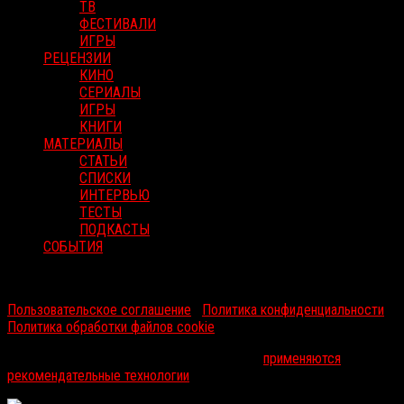
ТВ
ФЕСТИВАЛИ
ИГРЫ
РЕЦЕНЗИИ
КИНО
СЕРИАЛЫ
ИГРЫ
КНИГИ
МАТЕРИАЛЫ
СТАТЬИ
СПИСКИ
ИНТЕРВЬЮ
ТЕСТЫ
ПОДКАСТЫ
СОБЫТИЯ
RussoRosso © 2026 ООО "ФМП Групп". Все права защищены.
Пользовательское соглашение
|
Политика конфиденциальности
|
Политика обработки файлов cookie
На информационном ресурсе russorosso.ru
применяются
рекомендательные технологии
.