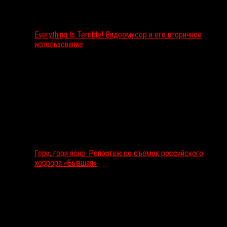
Everything Is Terrible! Видеомусор и его вторичное
использование
Гори, гори ясно: Репортаж со съемок российского
хоррора «Бывшая»
Подкаст RussoRosso