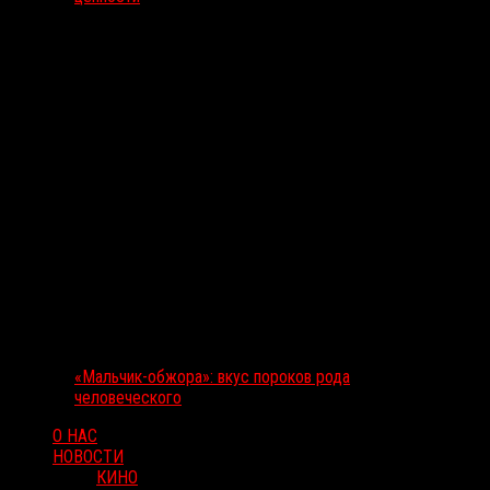
«Мальчик-обжора»: вкус пороков рода
человеческого
О НАС
НОВОСТИ
КИНО