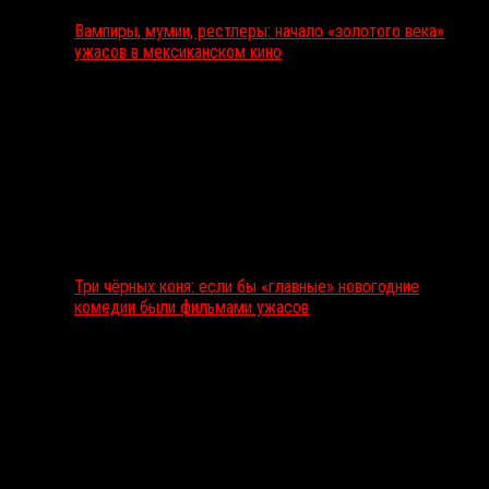
Вампиры, мумии, рестлеры: начало «золотого века»
ужасов в мексиканском кино
Три чёрных коня: если бы «главные» новогодние
комедии были фильмами ужасов