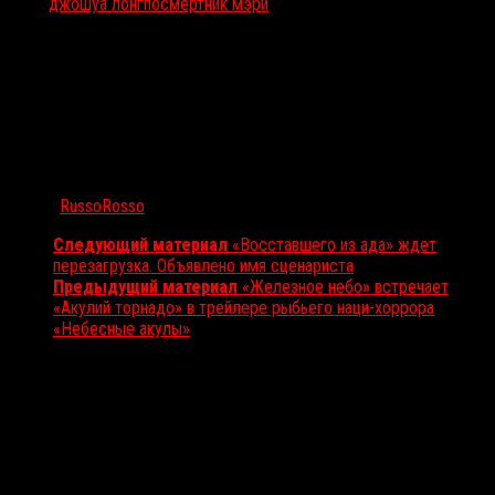
Тэги:
джошуа лонг
посмертник мэри
Автор:
RussoRosso
Следующий материал
«Восставшего из ада» ждет
перезагрузка. Объявлено имя сценариста
Предыдущий материал
«Железное небо» встречает
«Акулий торнадо» в трейлере рыбьего наци-хоррора
«Небесные акулы»
Вам также может понравиться...