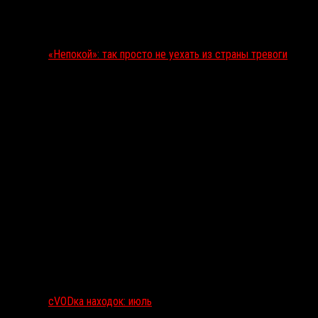
«Непокой»: так просто не уехать из страны тревоги
сVODка находок: июль