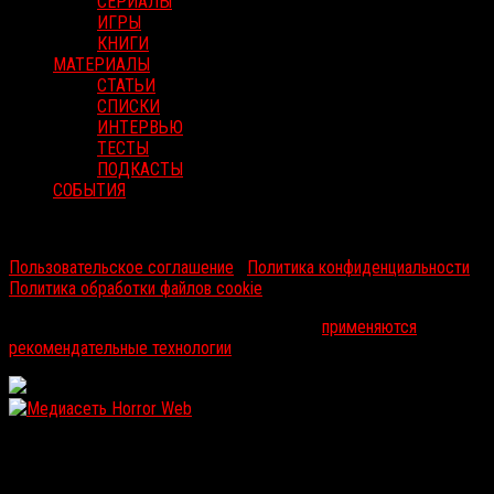
СЕРИАЛЫ
ИГРЫ
КНИГИ
МАТЕРИАЛЫ
СТАТЬИ
СПИСКИ
ИНТЕРВЬЮ
ТЕСТЫ
ПОДКАСТЫ
СОБЫТИЯ
RussoRosso © 2026 ООО "ФМП Групп". Все права защищены.
Пользовательское соглашение
|
Политика конфиденциальности
|
Политика обработки файлов cookie
На информационном ресурсе russorosso.ru
применяются
рекомендательные технологии
.
WordPress: 12.03MB | MySQL:105 | 0,913sec