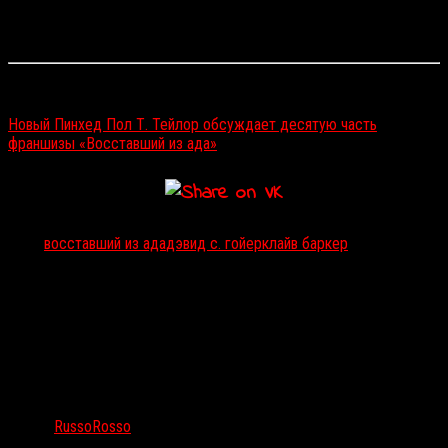
Другие подробности о возвращении Пинхеда и остальных
сенобитов пока не разглашаются.
Читайте также:
Новый Пинхед Пол Т. Тейлор обсуждает десятую часть
франшизы «Восставший из ада»
Тэги:
восставший из ада
дэвид с. гойер
клайв баркер
Автор:
RussoRosso