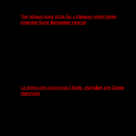
Три чёрных коня: если бы «главные» новогодние
комедии были фильмами ужасов
La donna che conosceva il finale: эпитафия для Дарии
Николоди