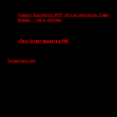
Подкаст RussoRosso №39: «Кто не спрятался» Дэйва
Франко — «за» и «против»
Ближайшие события
«Лес» [старт проката в РФ]
12 ноября 2026
Посмотреть все
Последние рецензии