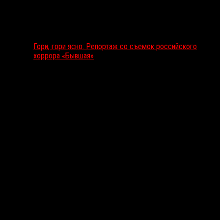
Гори, гори ясно: Репортаж со съемок российского
хоррора «Бывшая»
Подкаст RussoRosso