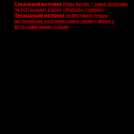
Следующий материал
Новая Англия — новые проблемы.
На VOD выходит хоррор «Изабель» (трейлер)
Предыдущий материал
На фестивале лучших
австралийских короткометражек покажут фильм о
фотографировании усопших
Вам также может понравиться...
Выбор редакции