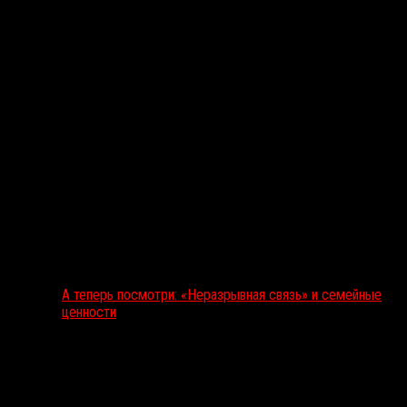
А теперь посмотри: «Неразрывная связь» и семейные
ценности