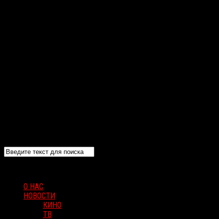
О НАС
НОВОСТИ
КИНО
ТВ