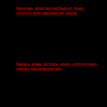
Кинокланы, оборотни и мертвый кот: Конец
«золотого века» мексиканских ужасов
Вампиры, мумии, рестлеры: начало «золотого века»
ужасов в мексиканском кино