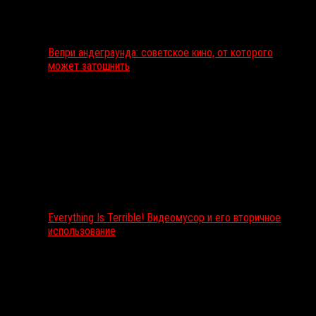
Вепри андеграунда: советское кино, от которого
может затошнить
Everything Is Terrible! Видеомусор и его вторичное
использование