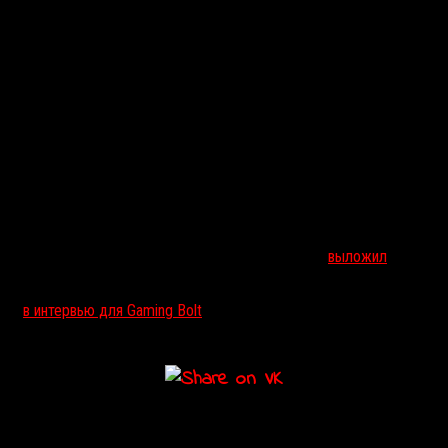
одолжение. В своем твиттер-аккаунте разработчик
выложил
фото с
екст говорит о реюнионе и о том, что
«что-то происходит»
. Тэг так
году
в интервью для Gaming Bolt
он сообщал, что в числе прочего ра
кнул его на новые подвиги?