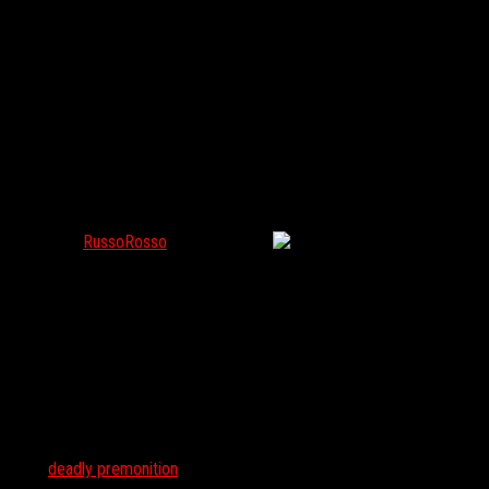
Автор Deadly Premonition намекнул на сиквел
RussoRosso
Янв 19, 2018
204
SWERY, автор survival-хоррора
Deadly Premonition
, намекает на пр
фоне стоит картинка с красным деревом из оригинальной игры, а т
Это не первый раз, когда SWERY говорит о сиквеле игры. В 2013 
Возможно, выход третьего сезона творения
Дэвида Линча
подтол
Тэги:
deadly premonition