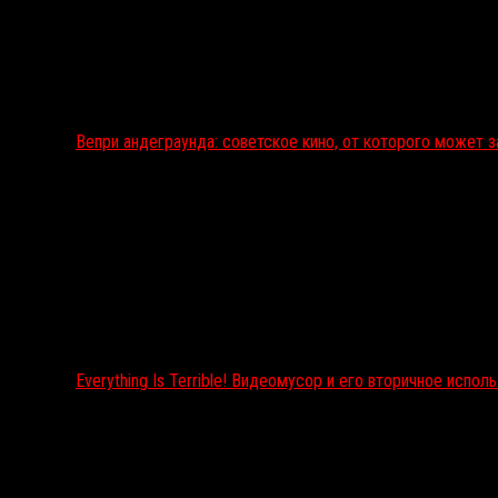
Вепри андеграунда: советское кино, от которого может 
Everything Is Terrible! Видеомусор и его вторичное испол