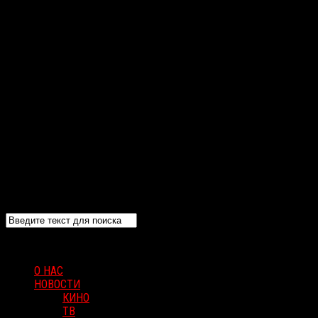
О НАС
НОВОСТИ
КИНО
ТВ