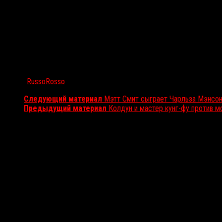
Автор:
RussoRosso
Следующий материал
Мэтт Смит сыграет Чарльза Мэнсон
Предыдущий материал
Колдун и мастер кунг-фу против м
Вам также может понравиться...
Выбор редакции