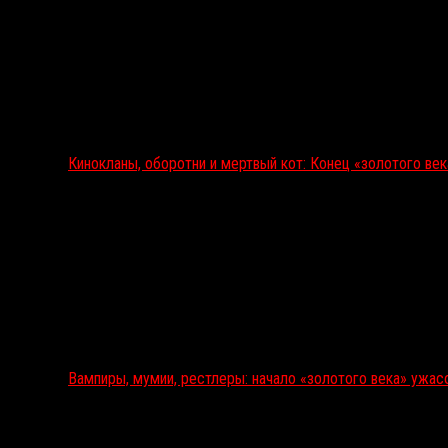
Кинокланы, оборотни и мертвый кот: Конец «золотого ве
Вампиры, мумии, рестлеры: начало «золотого века» ужас