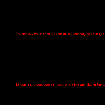
Три чёрных коня: если бы «главные» новогодние комеди
La donna che conosceva il finale: эпитафия для Дарии Ник