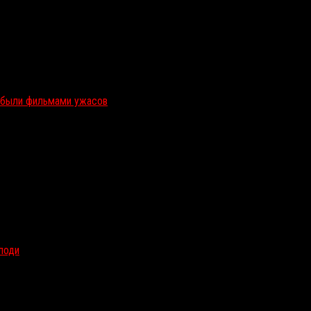
и были фильмами ужасов
олоди