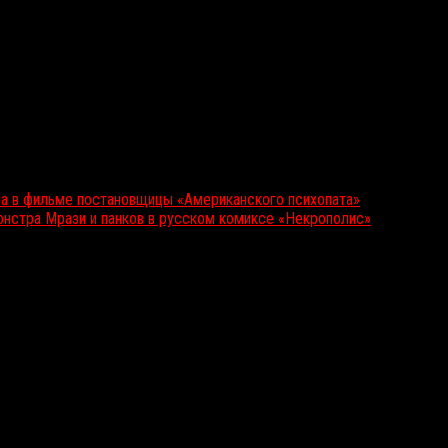
а в фильме постановщицы «Американского психопата»
онстра Мрази и панков в русском комиксе «Некрополис»